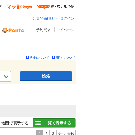
プ
会員登録(無料)
ログイン
予約照会
マイページ
料金について
用語について
検索
地図で表示する
一覧で表示する
1
2
3
次へ
最後