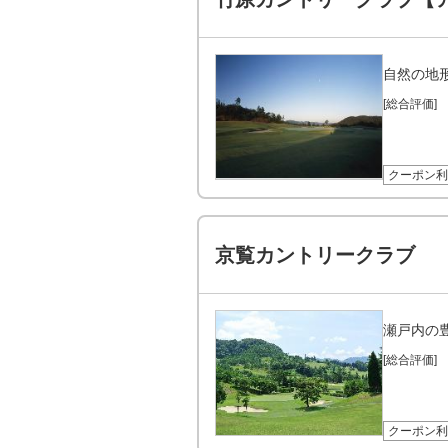
自然の地
[総合評価]
クーポン利
京覧カントリークラブ
瀬戸内の
[総合評価]
クーポン利