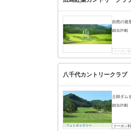
自然の遊
[総合評価]
クーポン利
八千代カントリークラブ
土師ダム
[総合評価]
フォトギャラリー
クーポン利