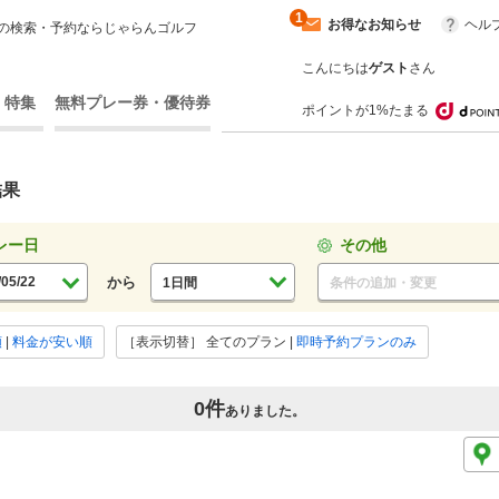
1
お得なお知らせ
ヘル
の検索・予約ならじゃらんゴルフ
こんにちは
ゲスト
さん
・特集
無料プレー券・優待券
ポイントが1%たまる
結果
レー日
その他
から
1日間
条件の追加・変更
順
|
料金が安い順
［表示切替］
全てのプラン
|
即時予約プランのみ
0件
ありました。