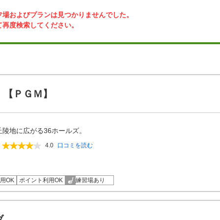
フ場およびプランは見つかりませんでした。
て再度検索してください。
 【ＰＧＭ】
丘陵地に広がる36ホールズ。
4.0
口コミを読む
用OK
ポイント利用OK
練習場あり
ブ