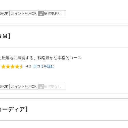
用OK
ポイント利用OK
練習場あり
ＧＭ】
な丘陵地に展開する、戦略豊かな本格的コース
4.2
口コミを読む
用OK
ポイント利用OK
練習場なし
コーディア】