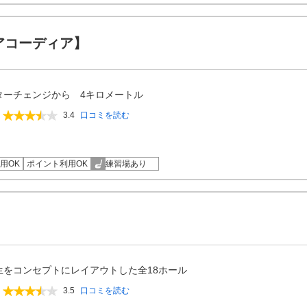
アコーディア】
ターチェンジから 4キロメートル
3.4
口コミを読む
用OK
ポイント利用OK
練習場あり
生をコンセプトにレイアウトした全18ホール
3.5
口コミを読む