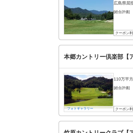
広島県屈
[総合評価]
クーポン利
本郷カントリー倶楽部【
110万平
[総合評価]
フォトギャラリー
クーポン利
竹原カントリークラブ【