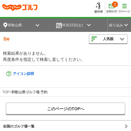
1
和歌山県
05月22日(土)
絞り込み
0
人気順
件
検索結果がありません。
再度条件を指定して検索し直してください。
アイコン説明
TOP
和歌山県ゴルフ場 予約
このページのTOPへ
全国のゴルフ場一覧