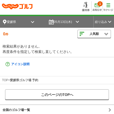
1
愛媛県
05月13日(木)
絞り込み
0
人気順
件
検索結果がありません。
再度条件を指定して検索し直してください。
アイコン説明
TOP
愛媛県ゴルフ場 予約
このページのTOPへ
全国のゴルフ場一覧