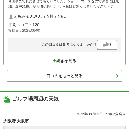
今回初めて利用させてもらいました。ショートコースなので練習には最
適。途中池越えが何個かありボール2個ほど無くしましたが楽しくプレ
ーできました。コース上のトイレはめちゃくちゃ綺麗でした。
えみちゃんさん
（女性 / 40代）
平均スコア：120～
投稿日：2025/06/08
0
この口コミは参考になりましたか？
続きを見る
口コミをもっと見る
ゴルフ場周辺の天気
2026年08月09日 05時03分発表
大阪府 大阪市