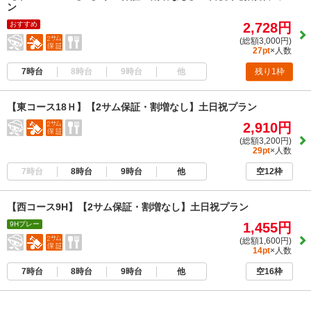
ン
おすすめ
2,728円
(総額3,000円)
27pt
×人数
7時台
8時台
9時台
他
残り1枠
【東コース18Ｈ】【2サム保証・割増なし】土日祝プラン
2,910円
(総額3,200円)
29pt
×人数
7時台
8時台
9時台
他
空12枠
【西コース9H】【2サム保証・割増なし】土日祝プラン
9Hプレー
1,455円
(総額1,600円)
14pt
×人数
7時台
8時台
9時台
他
空16枠