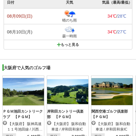
日付
天気
気温（最高/最低）
08月09日(日)
34℃
/
28℃
晴のち雨
08月10日(月)
34℃
/
27℃
曇一時雨
もっと見る
大阪府で人気のゴルフ場
ＰＧＭ池田カントリーク
岸和田カントリー倶楽
関西空港ゴルフ倶楽部
ラブ 【ＰＧＭ】
部 【ＰＧＭ】
【ＰＧＭ】
【大阪府】 阪神高速
【大阪府】 阪和自動
【大阪府】 阪和自動
１１号池田線 / 川西小
車道 / 岸和田和泉IC
車道 / 岸和田和泉IC
花IC