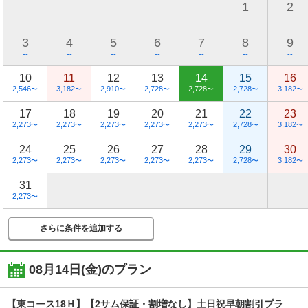
1
2
--
--
3
4
5
6
7
8
9
--
--
--
--
--
--
--
10
11
12
13
14
15
16
2,546
3,182
2,910
2,728
2,728
2,728
3,182
〜
〜
〜
〜
〜
〜
〜
17
18
19
20
21
22
23
2,273
2,273
2,273
2,273
2,273
2,728
3,182
〜
〜
〜
〜
〜
〜
〜
24
25
26
27
28
29
30
2,273
2,273
2,273
2,273
2,273
2,728
3,182
〜
〜
〜
〜
〜
〜
〜
31
2,273
〜
さらに条件を追加する
08月14日(金)
のプラン
【東コース18Ｈ】【2サム保証・割増なし】土日祝早朝割引プラ