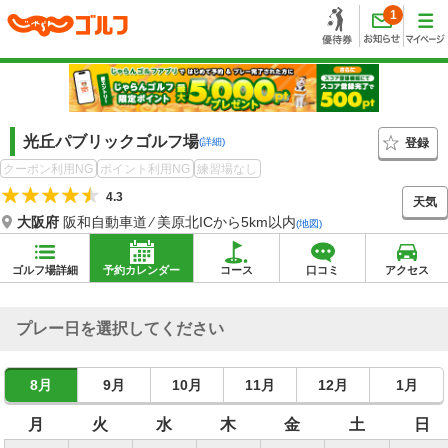
1
光丘パブリックゴルフ場
登録
(詳細)
クーポン利用NG
ポイント利用NG
練習場なし
4.3
天気
大阪府
阪和自動車道 ⁄ 美原北ICから5km以内
(地図)
ゴルフ場詳細
予約カレンダー
コース
口コミ
アクセス
プレー日を選択してください
8月
9月
10月
11月
12月
1月
月
火
水
木
金
土
日