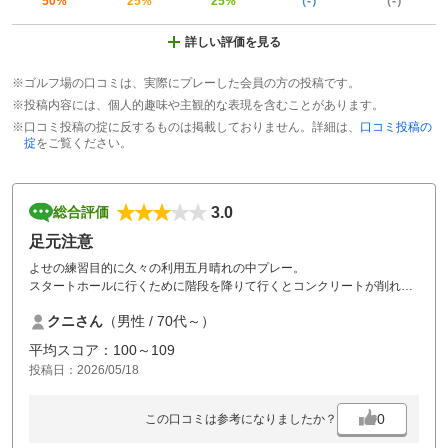
50%
25%
25%
（-）
（-）
詳しい評価を見る
※ゴルフ場の口コミは、実際にプレーした会員の方の投稿です。
※投稿内容には、個人的趣味や主観的な表現を含むことがあります。
※口コミ投稿の掟に反するものは掲載しておりません。詳細は、
口コミ投稿の
掟
をご覧ください。
3.0
総合評価
足元注意
よせの練習目的に久々の利用五月晴れの中プレー。
スタートホールに行くために階段を降りて行くとコンクリートが削れて
いるところで足を引っ掛けて転倒しました。所々足元気をつけて下さ
クニさん
（男性 / 70代～）
い。
ティーグランドはマットです、ティーアップ用の穴は刺さりきらずティ
平均スコア：100～109
ーは使用せずにプレーしました。
投稿日：2026/05/18
初心者が当然多く落ち込みなどあり注意してください。
0
この口コミは参考になりましたか？