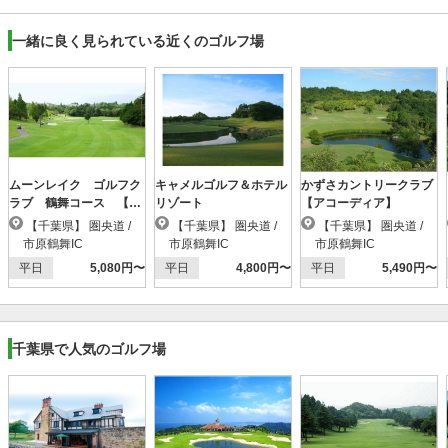
一緒に良く見られている近くのゴルフ場
ムーンレイク ゴルフク
キャメルゴルフ＆ホテル
かずさカントリークラブ
ラブ 鶴舞コース 【Ｐ
リゾート
【アコーディア】
ＧＭ】
【千葉県】 圏央道 /
【千葉県】 圏央道 /
【千葉県】 圏央道 /
市原鶴舞IC
市原鶴舞IC
市原鶴舞IC
平日
5,080円〜
平日
4,800円〜
平日
5,490円〜
千葉県で人気のゴルフ場