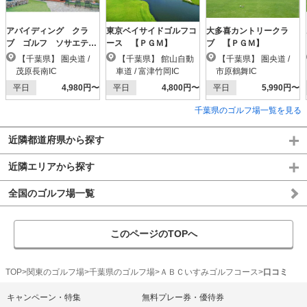
アバイディング クラ
東京ベイサイドゴルフコ
大多喜カントリークラ
ブ ゴルフ ソサエテ
ース 【ＰＧＭ】
ブ 【ＰＧＭ】
ィ 【ＰＧＭ】
【千葉県】 圏央道 /
【千葉県】 館山自動
【千葉県】 圏央道 /
茂原長南IC
車道 / 富津竹岡IC
市原鶴舞IC
平日
4,980円〜
平日
4,800円〜
平日
5,990円〜
千葉県のゴルフ場一覧を見る
近隣都道府県から探す
近隣エリアから探す
全国のゴルフ場一覧
このページのTOPへ
TOP
関東のゴルフ場
千葉県のゴルフ場
ＡＢＣいすみゴルフコース
口コミ
キャンペーン・特集
無料プレー券・優待券