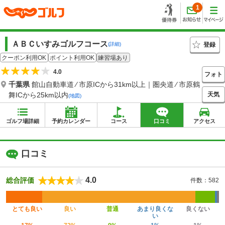
1
ＡＢＣいすみゴルフコース
登録
(詳細)
クーポン利用OK
ポイント利用OK
練習場あり
4.0
フォト
千葉県
館山自動車道 ⁄ 市原ICから31km以上｜圏央道 ⁄ 市原鶴
天気
舞ICから25km以内
(地図)
ゴルフ場詳細
予約カレンダー
コース
口コミ
アクセス
口コミ
4.0
総合評価
件数：582
とても良い
良い
普通
あまり良くな
良くない
い