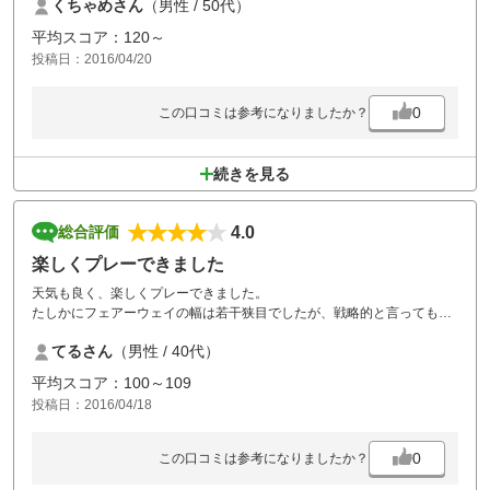
くちゃめさん
（男性 / 50代）
無事、時間内にプレーできました、また練習し うかがいます!
平均スコア：120～
投稿日：2016/04/20
0
この口コミは参考になりましたか？
続きを見る
4.0
総合評価
楽しくプレーできました
天気も良く、楽しくプレーできました。
たしかにフェアーウェイの幅は若干狭目でしたが、戦略的と言ってもい
いかもしれません。グリーの速さも速目で良かった。それと、土日にこ
てるさん
（男性 / 40代）
の料金は魅力です。
あとは、リニューアル後のフェアーウェイの幅と設備の充実にも期待し
平均スコア：100～109
ています。
投稿日：2016/04/18
0
この口コミは参考になりましたか？