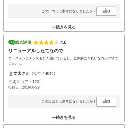
OBがなく、ワンペナばかりなので、スコアーは、5打は、良くなると思
います。グリーンの整備も良いです。あまり、曲がりません。
0
この口コミは参考になりましたか？
アイアンが切れて、バーディ二つ取れて、ご機嫌で帰りました。
続きを見る
4.0
総合評価
リニューアルしたてなので
コースメンテナンスも行き届いているし、全体的にきれいなゴルフ場で
した。
コースも初心者の私が今までに行った中では簡単なほうで、良いスコア
文太さん
（女性 / 40代）
が出やすいのかなー？と思います。
暑い日だったので、フリーのドリンクバーは有難かったです。
平均スコア：120～
投稿日：2016/05/29
0
この口コミは参考になりましたか？
続きを見る