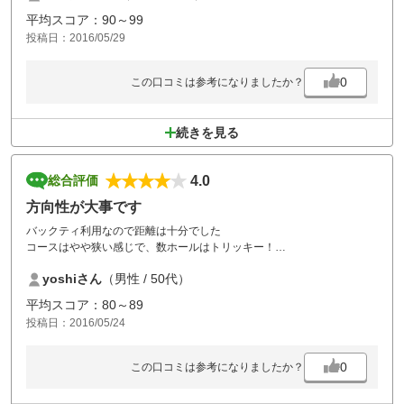
がコントロールショットできれば良い結果が出る素直な設計になってい
平均スコア：90～99
る。初級者～中級者が楽しめます。仲間との次回の予約を入れました。
投稿日：2016/05/29
0
この口コミは参考になりましたか？
続きを見る
4.0
総合評価
方向性が大事です
バックティ利用なので距離は十分でした
コースはやや狭い感じで、数ホールはトリッキー！
打球が曲がる人は、ここではＯＢでしょうね
yoshiさん
（男性 / 50代）
ゴルフの大事な要素「方向性」を養うには良いコースですね
ここで８０台が出る人は、かなり上手な方ですよ
平均スコア：80～89
是非お試しを！
投稿日：2016/05/24
0
この口コミは参考になりましたか？