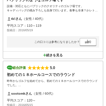
設備・対応ともにパブリックのクオリティのゴルフ場です。
キャディバッグの積み下ろしも自身で行います。食事も冷凍？かレトル
ト？といった感じで残念でした。
tk!さん
（女性 / 40代）
が、お風呂は、こじんまりとしていますが、水晶風呂ということで、水
晶玉や水晶石がふんだんに置いてあるユニークなお風呂でよかったで
平均スコア：110～119
す。
投稿日：2016/05/19
0
この口コミは参考になりましたか？
続きを見る
5.0
総合評価
初めての１８ホールコースでのラウンド
昨年からゴルフを始めてから、初めての１８ホールコースでのラウンド
でした。
緊張と腕がともわないためスコアーは悪かったですが清々しい気分でゴ
sootomkさん
（女性 / 60代）
ルフを楽しみました。
リーズナブルなプランがあればまた利用します。
平均スコア：120～
投稿日：2016/05/15