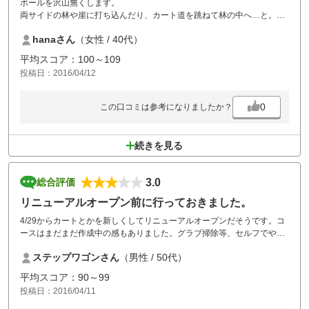
ボールを沢山無くします。
両サイドの林や崖に打ち込んだり、カート道を跳ねて林の中へ…と。手
持ちのボールが無くなるのではとハラハラしました。
hanaさん
（女性 / 40代）
山岳コースらしくup？down？も激しいです。
でも楽しいです。
平均スコア：100～109
牛歩な自分の成長にうちひしがれた私をら、水晶風呂が癒してくれま
投稿日：2016/04/12
す。
また、伺います。
0
この口コミは参考になりましたか？
続きを見る
3.0
総合評価
リニューアルオープン前に行っておきました。
4/29からカートとかを新しくしてリニューアルオープンだそうです。コ
ースはまだまだ作成中の感もありました。グラブ掃除等、セルフでやる
ことも多いです。
ステップワゴンさん
（男性 / 50代）
平均スコア：90～99
投稿日：2016/04/11