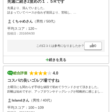
先週に続き2度めの１．５Rです
先週より、混んでいました。
詰まっていてペースが合わず前回より、苦戦し、
時間が、かかってしまいましたが、
くちゃめさん
（男性 / 50代）
なんとか1．５R 回れました。
またカートが新しくなったら、チャレンジします。
平均スコア：120～
投稿日：2016/04/30
0
この口コミは参考になりましたか？
続きを見る
4.0
総合評価
コスパの良いゴルフ場ですね
土曜日にも関わらず手頃な値段で初めてラウンドさせて頂きました。
距離は短めですが、アップダウンやドッグレッグが戦略的に感じまし
た。
Islandさん
（男性 / 40代）
またグリーンの芝目も読みづらく感じました。
食事は安くて美味しく、コースを眺めて入るお風呂が気持ち良かったで
平均スコア：100～109
す。