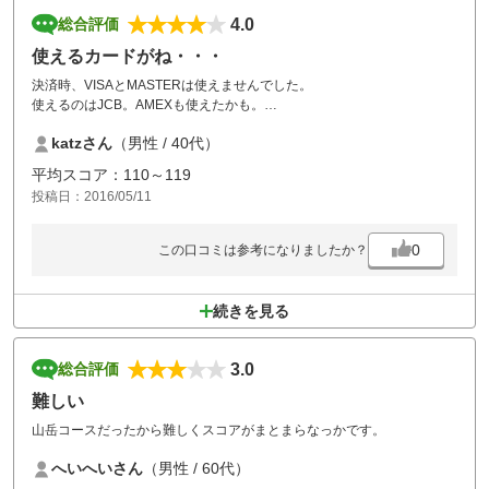
4.0
総合評価
使えるカードがね・・・
決済時、VISAとMASTERは使えませんでした。
使えるのはJCB。AMEXも使えたかも。
VISA/MASTERが使えないところは初めてでした。
katzさん
（男性 / 40代）
これだと誘える人が限られちゃうなぁ、と。
平均スコア：110～119
投稿日：2016/05/11
0
この口コミは参考になりましたか？
続きを見る
3.0
総合評価
難しい
山岳コースだったから難しくスコアがまとまらなっかです。
へいへいさん
（男性 / 60代）