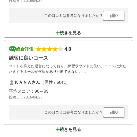
投稿日：2016/04/24
来週はコンペで予約させて頂きました。
宜しくお願いします。
0
この口コミは参考になりましたか？
続きを見る
4.0
総合評価
練習に良いコース
コストを抑えた運営になっており、練習ラウンドに良い。コースは大た
たきするホールが何個かあり油断できない。
当日はリニューアル直前のためか風呂がシャワーのみであったのは残
ＫＡＮＡさん
（男性 / 60代）
念。ロッジも見られ、宿泊ゴルフができるならば面白そう。
平均スコア：90～99
投稿日：2016/04/23
0
この口コミは参考になりましたか？
続きを見る