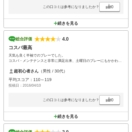
0
この口コミは参考になりましたか？
続きを見る
4.0
総合評価
コスパ最高
天気も良く半袖でのプレーでした。
コスパ・メンテナンスと非常に満足出来、土曜日のプレーにもかかわら
ず待ち時間はほぼ無し、ハーフ前後半とも２時間強でプレー出来まし
超初心者さん
（男性 / 30代）
た。
リニューアル前で、カートにGPSがついておらず、ブラインドコースが
平均スコア：110～119
多いため、苦労するコースも多かったです。
投稿日：2016/04/10
また、お伺いしたいと思います。よろしくお願いします。
0
この口コミは参考になりましたか？
続きを見る