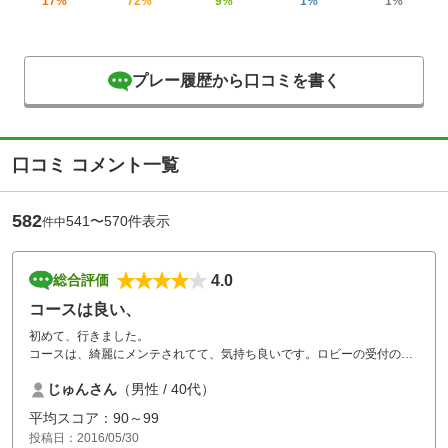
17%
72%
9%
1%
1%
プレー履歴から口コミを書く
口コミ コメント一覧
582
541〜570件表示
件中
4.0
総合評価
コースは良い、
初めて、行きました。
コースは、綺麗にメンテされてて、気持ち良いです。ロビーの受付の人
以外は、スタッフもとても、愛想が良くて、気持ち良いです。
じゅんさん
（男性 / 40代）
しかし、なんとも、受付のスタッフ2人の対応は、残念です。お客様と
いう意識の欠片もない。
平均スコア：90～99
だからといって、このゴルフ場にいかないのは、もったいない。あー
投稿日：2016/05/30
あ、といった残念な感じです。