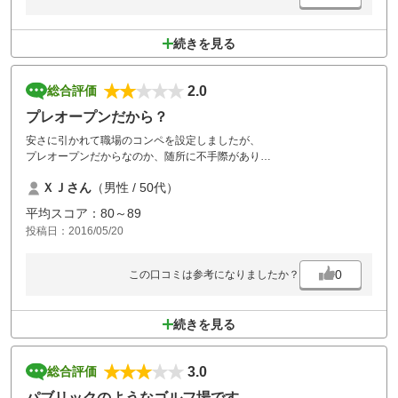
続きを見る
2.0
総合評価
プレオープンだから？
安さに引かれて職場のコンペを設定しましたが、
プレオープンだからなのか、随所に不手際があり
残念でした。
ＸＪさん
（男性 / 50代）
特にフロントの対応が悪く、聞いても指を指すだけでした。
ハーフコンペの紙を渡されたので、スコアを入力したのに「システムの
平均スコア：80～89
不具合で」と軽く無視され何もなし。
投稿日：2016/05/20
コースは短くてフェアウェイは狭いうえにブラインドコースが多いの
で、ＯＢやバンカーを無くしてスピードアップを図っています。
グリーンもフェアウェイも芝の状態は良いです。
0
この口コミは参考になりましたか？
新しいカートはナビ付きで、ヤード表示やスコア計算も出来て便利で
す。
コース途中のしいたけ街道は笑えます。
続きを見る
三毛猫や野うさぎがいて可愛いかったですね。
料理のメニューは少ないですが、フリーのドリンクバーがありました。
風呂は、シャワールームと狭い浴槽、別々の脱衣所など、変な作り。
3.0
総合評価
使えるカードの種類が少なすぎます。
１０月のグランドオープンに期待します。
パブリックのようなゴルフ場です