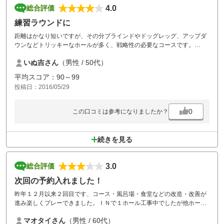
4.0
総合評価
練習ラウンドに
距離はかなり短いですが、その分ブラインドやドッグレッグ、アップダ
ウンなどトリッキーなホールが多く、戦略性の必要なコースです。
２回目でしたが、カートにＧＰＳナビが付いたお陰でラウンドしやすく
いぬ吉さん
（男性 / 50代）
なっていました。
平均スコア：90～99
コースメンテはこの料金としては十分で、自分のボールマークも直せな
投稿日：2016/05/29
い不届きゴルファーさえいなければ、グリーンの状態も◎です。
都心部や横浜方面からはやや遠いのが難点ですが、セルフサービスを取
0
この口コミは参考になりましたか？
入れて料金を抑えている点や、コースにＯＢの設定が無く（通常のＯＢ
は特設から１ペナ、１ペナは無罰でコースへリプレース）、スコアがか
なりまとめやすいと言ったことから、気軽に練習ラウンドで利用するの
続きを見る
にいいかと思います。
あえて言うと、フロントマンの愛想の無さはサービス以前の問題なの
3.0
総合評価
で、要改善かと。
次回の予約入れました！
昨年１２月以来２回目です、コース・風呂場・食堂などの改造・改善が
進み楽しくプレーできました。ＩＮで１ホール工事中でしたが他ホール
は特にストレスは感じなく回れた。グリーンは適度に早かったが難しい
マオタイさん
（男性 / 60代）
アンジュレーションもない、ＦＷは適度なドッグレッグホールはあった