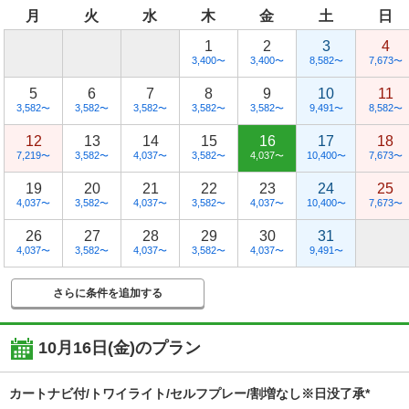
月
火
水
木
金
土
日
1
2
3
4
3,400
3,400
8,582
7,673
〜
〜
〜
〜
5
6
7
8
9
10
11
3,582
3,582
3,582
3,582
3,582
9,491
8,582
〜
〜
〜
〜
〜
〜
〜
12
13
14
15
16
17
18
7,219
3,582
4,037
3,582
4,037
10,400
7,673
〜
〜
〜
〜
〜
〜
〜
19
20
21
22
23
24
25
4,037
3,582
4,037
3,582
4,037
10,400
7,673
〜
〜
〜
〜
〜
〜
〜
26
27
28
29
30
31
4,037
3,582
4,037
3,582
4,037
9,491
〜
〜
〜
〜
〜
〜
さらに条件を追加する
10月16日(金)
のプラン
カートナビ付/トワイライト/セルフプレー/割増なし※日没了承*