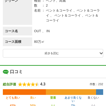
グリーン
種類
ベント、
高麗
数
2
名前
ベント＆コーライ 、ベント＆コーラ
イ 、 ベント＆コーライ 、ベント＆
コーライ
コース名
OUT 、 IN
コース面積
80万㎡
続きを読む
口コミ
4.3
総合評価
件数：232
とても良い
良い
普通
あまり良くな
良くない
い
43%
50%
（-）
7%
（-）