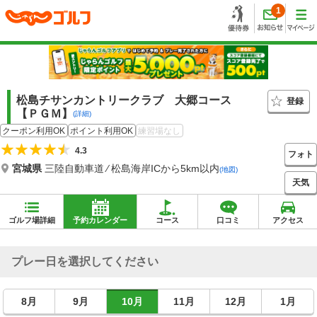
1
松島チサンカントリークラブ 大郷コース
登録
【ＰＧＭ】
(詳細)
クーポン利用OK
ポイント利用OK
練習場なし
4.3
フォト
宮城県
三陸自動車道 ⁄ 松島海岸ICから5km以内
(地図)
天気
ゴルフ場詳細
予約カレンダー
コース
口コミ
アクセス
プレー日を選択してください
8月
9月
10月
11月
12月
1月