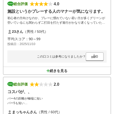
4.0
総合評価
施設というかプレーする人のマナーが気になります。
初心者の方向けなのか、プレーに慣れていない若い方が多くグリーンが
空いているにも関わらず二打目を打たず進行がかなり遅くなっていた。
隣のコースで前の組に大声で注意している声も気になりました。
23さん
（男性 / 50代）
隣のホールに隣接しているせいもあり球が飛んできて当たりそうにな
ったことが多々ありました。
平均スコア：90～99
ボールをそのままにしてして何個も放置された状態でした。
投稿日：2025/11/10
ネットを設置した方が良いのではないでしょうか！
プレー進行の確認と促進をマスター室の方が注意を払うべきだと思い
0
この口コミは参考になりましたか？
ます。
続きを見る
2.0
総合評価
コスパが、、
パー4の距離が極端に短い
パー5も短い
パー3はやや長い
まっちゃんさん
（男性 / 60代）