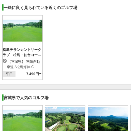
一緒に良く見られている近くのゴルフ場
松島チサンカントリーク
ラブ 松島・仙台コース
【ＰＧＭ】
【宮城県】 三陸自動
車道 / 松島海岸IC
平日
7,490円〜
宮城県で人気のゴルフ場