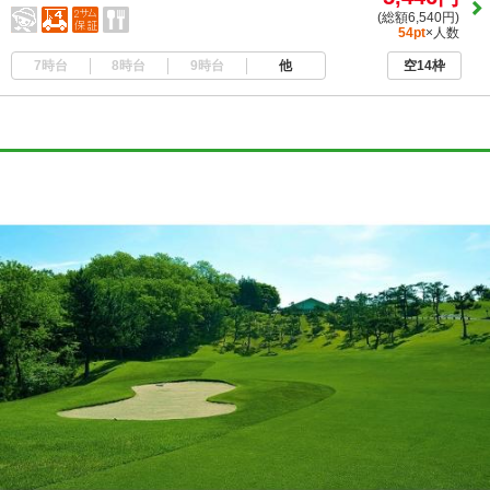
(総額6,540円)
54pt
×人数
7時台
8時台
9時台
他
空14枠