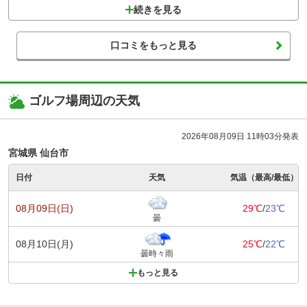
続きを見る
口コミをもっと見る
ゴルフ場周辺の天気
2026年08月09日 11時03分発表
宮城県 仙台市
日付
天気
気温（最高/最低）
08月09日(日)
29℃
/
23℃
曇
08月10日(月)
25℃
/
22℃
曇時々雨
もっと見る