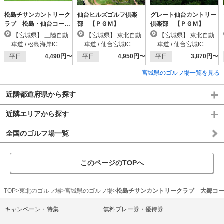
松島チサンカントリーク
仙台ヒルズゴルフ倶楽
グレート仙台カントリー
ラブ 松島・仙台コース
部 【ＰＧＭ】
倶楽部 【ＰＧＭ】
【ＰＧＭ】
【宮城県】 三陸自動
【宮城県】 東北自動
【宮城県】 東北自動
車道 / 松島海岸IC
車道 / 仙台宮城IC
車道 / 仙台宮城IC
平日
4,490円〜
平日
4,950円〜
平日
3,870円〜
宮城県のゴルフ場一覧を見る
近隣都道府県から探す
近隣エリアから探す
全国のゴルフ場一覧
このページのTOPへ
TOP
東北のゴルフ場
宮城県のゴルフ場
松島チサンカントリークラブ 大郷コ
キャンペーン・特集
無料プレー券・優待券