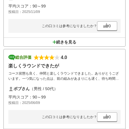
11月のプレーであったが、コース設計、スループレー、施設、設備、バ
平均スコア：90～99
ッグ積込みセルフ等を考えればコスパは良くないと感じました。
投稿日：2025/11/09
隣りのコースからの打ち込み多いので要注意！
また打ち込まれ拾われずにそのままにされているボールが多かった
0
この口コミは参考になりましたか？
コースのメンテは良かったと思います
続きを見る
4.0
総合評価
楽しくラウンドできたが
コース状態も良く、仲間と楽しくラウンドできました。ありがとうござ
います。一つ気になった点は、前の組みがあまりにも遅く、待ち時間が
多かったことです。使う側のマナーもありますが、運営側も状況を把握
ボブさん
（男性 / 50代）
されていると思うので、声掛けや注意などをしていただき、スムーズな
運営を図るよう働き掛けをしていただければと思いました。
平均スコア：90～99
投稿日：2025/06/09
0
この口コミは参考になりましたか？