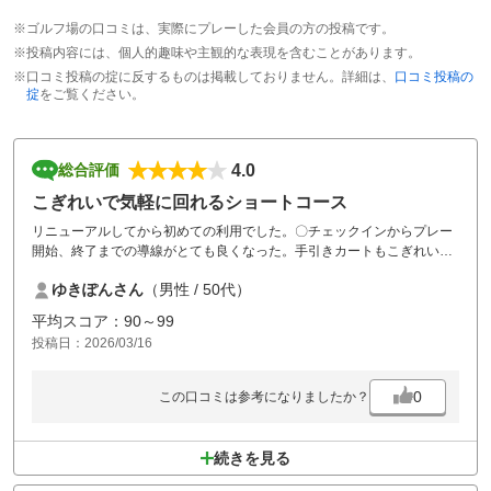
※ゴルフ場の口コミは、実際にプレーした会員の方の投稿です。
※投稿内容には、個人的趣味や主観的な表現を含むことがあります。
※口コミ投稿の掟に反するものは掲載しておりません。詳細は、
口コミ投稿の
掟
をご覧ください。
4.0
総合評価
こぎれいで気軽に回れるショートコース
リニューアルしてから初めての利用でした。〇チェックインからプレー
開始、終了までの導線がとても良くなった。手引きカートもこぎれいな
品に変わり使いやすかった。かなり木が切られて見通しが良くなった。
ゆきぽんさん
（男性 / 50代）
？ 気が減りすぎて戦略性が低下したような。。 ドライビングレン
ジだけでなくパットもアプローチも練習できない。ジュニアの育成にひ
平均スコア：90～99
たすら回らせる、なのかもしれませんが、こじんまりした練習スペース
投稿日：2026/03/16
はあってもいいのになー、と思いました。食事をとる施設がなくなった
ため、入浴してからの食事に困りました（アウトレットに行けばいいの
かな）。
0
この口コミは参考になりましたか？
続きを見る