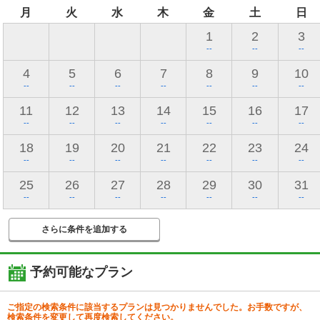
月
火
水
木
金
土
日
1
2
3
--
--
--
4
5
6
7
8
9
10
--
--
--
--
--
--
--
11
12
13
14
15
16
17
--
--
--
--
--
--
--
18
19
20
21
22
23
24
--
--
--
--
--
--
--
25
26
27
28
29
30
31
--
--
--
--
--
--
--
さらに条件を追加する
予約可能なプラン
ご指定の検索条件に該当するプランは見つかりませんでした。お手数ですが、
検索条件を変更して再度検索してください。