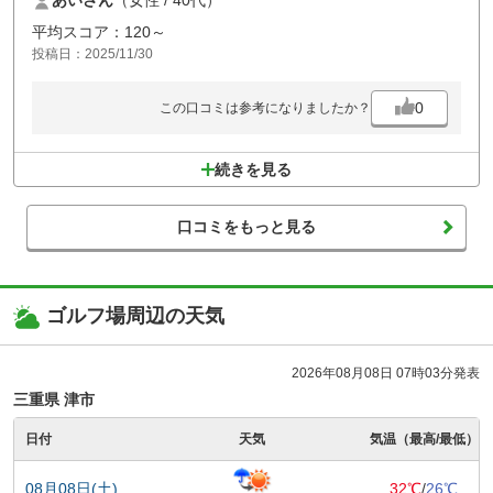
あいさん
（女性 / 40代）
聞かれたのでそうだと言ったら、何番ホールは池があるとか、何番ホー
ルはPAR4で黄色と黒のチェッカーフラッグが190ヤードにあるので前の
平均スコア：120～
組がそこを通り過ぎるまで待ってね。とか、とっても丁寧に解説してく
投稿日：2025/11/30
ださいました！
私のレベル(女・スコア110前後)だと、とっても良い練習になるコースで
すが
0
この口コミは参考になりましたか？
男性の方は一度もドライバーを打てないので物足りなさそうでした。
各ティーボックスのまえにはベンチがあって前が詰まってしまっていて
も焦らず、焦らせず待つことができる感じだったのも良かったです。
続きを見る
あと、プルカートで、自分のゴルフバッグを引いて歩くコースなのも個
人的には良かったです！
口コミをもっと見る
ゴルフ場周辺の天気
2026年08月08日 07時03分発表
三重県 津市
日付
天気
気温（最高/最低）
08月08日(土)
32℃
/
26℃