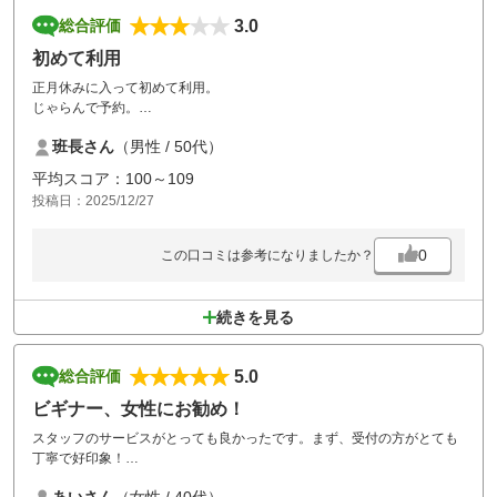
3.0
総合評価
初めて利用
正月休みに入って初めて利用。
じゃらんで予約。
清潔感があり気持ち良くラウンド。
班長さん
（男性 / 50代）
パー4が数ヶ所あるが男性のドライバーは禁止。
ショートホール多いので番手は9番、PW、48°、52°、58°、PT
平均スコア：100～109
途中トイレなし、自販機なし、予め準備必要。
投稿日：2025/12/27
手引きカートがあるからバッグ、又はサブバッグ積んで移動。
1人でプレーしてる方も居た。
当日は爆風で+8と言い訳しておこう笑
0
この口コミは参考になりましたか？
続きを見る
5.0
総合評価
ビギナー、女性にお勧め！
スタッフのサービスがとっても良かったです。まず、受付の方がとても
丁寧で好印象！
そしてマスター？スターター？の方もさらに親切でした！初めてなのか