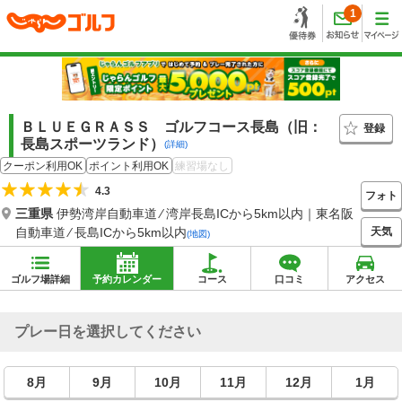
1
ＢＬＵＥＧＲＡＳＳ ゴルフコース長島（旧：
登録
長島スポーツランド）
(詳細)
クーポン利用OK
ポイント利用OK
練習場なし
4.3
フォト
三重県
伊勢湾岸自動車道 ⁄ 湾岸長島ICから5km以内｜東名阪
天気
自動車道 ⁄ 長島ICから5km以内
(地図)
ゴルフ場詳細
予約カレンダー
コース
口コミ
アクセス
プレー日を選択してください
8月
9月
10月
11月
12月
1月