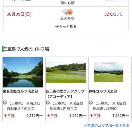
雨のち晴
08月09日(日)
32℃
/
25℃
曇のち晴
もっと見る
三重県で人気のゴルフ場
桑名国際ゴルフ倶楽部
四日市の里ゴルフクラブ
鈴峰ゴルフ倶楽部
【アコーディア】
【三重県】 東海環状
【三重県】 東名阪自
【三重県】 東名阪自
自動車道 / 東員IC
動車道 / 四日市IC
動車道 / 鈴鹿IC
土日祝
9,870円〜
土日祝
6,990円〜
土日祝
7,980円〜
三重県のゴルフ場一覧を見る