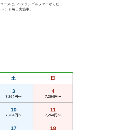
ンコースは、ベテランゴルファーからビ
タート）も毎日実施中。
土
日
3
4
7,264円〜
7,264円〜
10
11
7,264円〜
7,264円〜
17
18