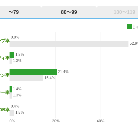
〜79
80〜99
100〜119
じ
0.0%
ープ率
52.
1.8%
ディ率
1.3%
21.4%
オン率
15.4%
1.4%
カー率
1.3%
0.4%
OB率
1.8%
0%
20%
40%