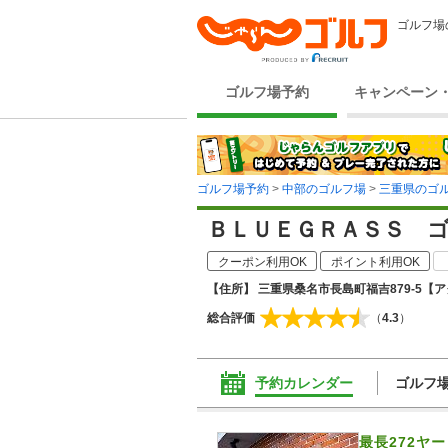
ゴルフ場
ゴルフ場予約
キャンペーン
ゴルフ場予約
>
中部のゴルフ場
>
三重県のゴ
ＢＬＵＥＧＲＡＳＳ 
クーポン利用OK
ポイント利用OK
【住所】 三重県桑名市長島町福吉879-5
【ア
総合評価
（
4.3
）
予約カレンダー
ゴルフ
最長272ヤ