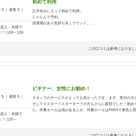
初めて利用
ス
3
｜ 接客
3
｜
正月休みに入って初めて利用。
じゃらんで予約。
清潔感があり気持ち良くラウンド。
]
恋人・夫婦で
パー4が数ヶ所あるが男性のドライバーは禁止。
ア]
100～109
ショートホール多いので番手は9番、PW、48°、52°、58°、PT
途中トイレなし、自販機なし、予め準備必要。
手引きカートがあるからバッグ、又はサブバッグ積んで移動。
この口コミは参考になりまし
1人でプレーしてる方も居た。
当日は爆風で+8と言い訳しておこう笑
ビギナー、女性にお勧め！
ス
5
｜ 接客
5
｜
スタッフのサービスがとっても良かったです。まず、受付の方
そしてマスター？スターター？の方もさらに親切でした！初め
ら、何番ホールは池があるとか、何番ホールはPAR4で黄色と黒
]
恋人・夫婦で
あるので前の組がそこを通り過ぎるまで待ってね。とか、とっ
ア]
120～
私のレベル(女・スコア110前後)だと、とっても良い練習にな
男性の方は一度もドライバーを打てないので物足りなさそうで
各ティーボックスのまえにはベンチがあって前が詰まってしま
この口コミは参考になりまし