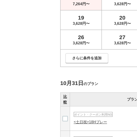
7,264円〜
3,628円〜
19
20
3,628円〜
3,628円〜
26
27
3,628円〜
3,628円〜
さらに条件を追加
10月31日
のプラン
比
プラ
較
ポイント・クーポン利用NG
<土日祝>18Hプレー