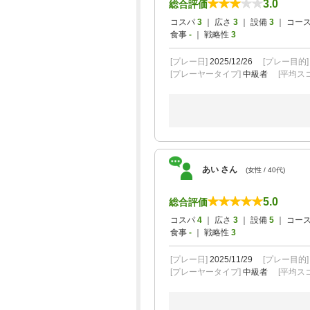
3.0
総合評価
コスパ
3
｜ 広さ
3
｜ 設備
3
｜ コー
食事
-
｜ 戦略性
3
[プレー日]
2025/12/26
[プレー目的
[プレーヤータイプ]
中級者
[平均スコ
あい さん
(女性 / 40代)
5.0
総合評価
コスパ
4
｜ 広さ
3
｜ 設備
5
｜ コー
食事
-
｜ 戦略性
3
[プレー日]
2025/11/29
[プレー目的
[プレーヤータイプ]
中級者
[平均スコ