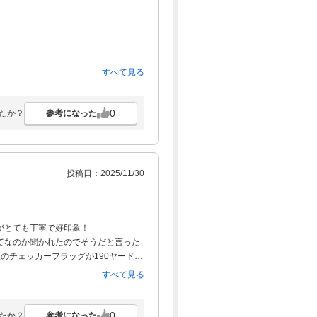
すべて見る
0
参考になった
たか？
投稿日：2025/11/30
がとても丁寧で好印象！
てなのか聞かれたのでそうだと言った
のチェッカーフラッグが190ヤードに
ても丁寧に解説してくださいました！
すべて見る
るコースですが
した。
っていても焦らず、焦らせず待つこと
0
参考になった
たか？