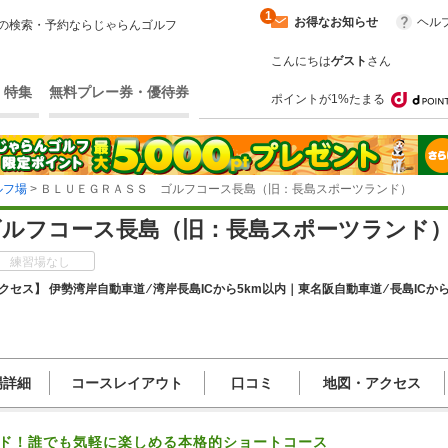
1
お得なお知らせ
ヘル
の検索・予約ならじゃらんゴルフ
こんにちは
ゲスト
さん
・特集
無料プレー券・優待券
ポイントが1%たまる
ルフ場
> ＢＬＵＥＧＲＡＳＳ ゴルフコース長島（旧：長島スポーツランド）
ゴルフコース長島（旧：長島スポーツランド
練習場なし
クセス】 伊勢湾岸自動車道 ⁄ 湾岸長島ICから5km以内｜東名阪自動車道 ⁄ 長島ICか
場詳細
コースレイアウト
口コミ
地図・アクセス
ード！誰でも気軽に楽しめる本格的ショートコース