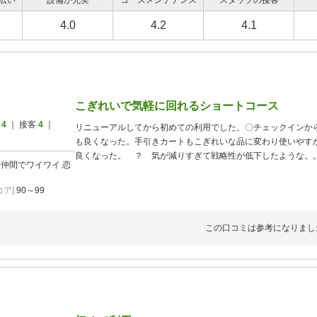
広い
設備が充実
コースメンテナンス
スタッフの接客
4.0
4.2
4.1
こぎれいで気軽に回れるショートコース
ス
4
｜ 接客
4
｜
リニューアルしてから初めての利用でした。〇チェックインか
も良くなった。手引きカートもこぎれいな品に変わり使いやす
良くなった。 ？ 気が減りすぎて戦略性が低下したような。
]
仲間でワイワイ
恋
ットもアプローチも練習できない。ジュニアの育成にひたすら
じんまりした練習スペースはあってもいいのになー、と思いま
ア]
90～99
め、入浴してからの食事に困りました（アウトレットに行けば
この口コミは参考になりまし