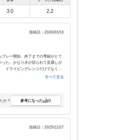
食事
コースが戦略的
3.0
2.2
投稿日：2026/03/16
らプレー開始、終了までの導線がとて
かった。かなり木が切られて見通しが
。 ドライビングレンジだけでなくパ
回らせる、なのかもしれませんが、こ
すべて見る
した。食事をとる施設がなくなったた
いいのかな）。
0
参考になった
たか？
投稿日：2025/12/27