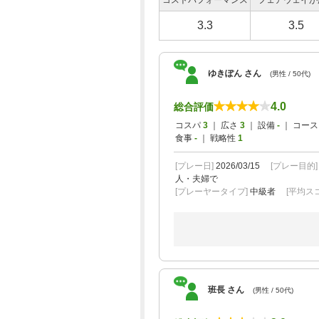
コストパフォーマンス
フェアウェイが
3.3
3.5
ゆきぽん さん
(男性 / 50代)
4.0
総合評価
コスパ
3
｜ 広さ
3
｜ 設備
-
｜ コー
食事
-
｜ 戦略性
1
[プレー日]
2026/03/15
[プレー目的
人・夫婦で
[プレーヤータイプ]
中級者
[平均スコ
班長 さん
(男性 / 50代)