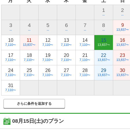
月
火
水
木
金
土
日
1
2
--
--
3
4
5
6
7
8
9
13,837
〜
--
--
--
--
--
--
10
11
12
13
14
15
16
7,110
13,837
7,110
7,110
7,110
13,837
13,837
〜
〜
〜
〜
〜
〜
〜
17
18
19
20
21
22
23
7,110
7,110
7,110
7,110
7,110
13,837
13,837
〜
〜
〜
〜
〜
〜
〜
24
25
26
27
28
29
30
7,110
7,110
7,110
7,110
7,110
13,837
13,837
〜
〜
〜
〜
〜
〜
〜
31
7,110
〜
さらに条件を追加する
08月15日(土)
のプラン