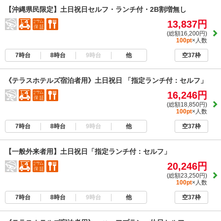
【沖縄県民限定】土日祝日セルフ・ランチ付・2B割増無し
13,837円
(総額16,200円)
100pt
×人数
7時台
8時台
9時台
他
空37枠
《テラスホテルズ宿泊者用》土日祝日 「指定ランチ付：セルフ」
16,246円
(総額18,850円)
100pt
×人数
7時台
8時台
9時台
他
空37枠
【一般外来者用】土日祝日「指定ランチ付：セルフ」
20,246円
(総額23,250円)
100pt
×人数
7時台
8時台
9時台
他
空37枠