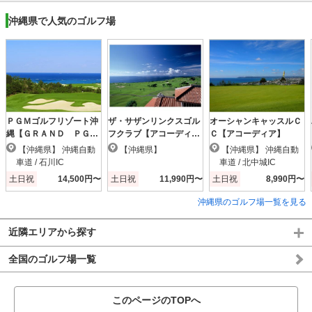
沖縄県で人気のゴルフ場
ＰＧＭゴルフリゾート沖
ザ・サザンリンクスゴル
オーシャンキャッスルＣ
縄【ＧＲＡＮＤ ＰＧ
フクラブ【アコーディ
Ｃ【アコーディア】
Ｍ】
ア】
【沖縄県】 沖縄自動
【沖縄県】
【沖縄県】 沖縄自動
車道 / 石川IC
車道 / 北中城IC
土日祝
14,500円〜
土日祝
11,990円〜
土日祝
8,990円〜
沖縄県のゴルフ場一覧を見る
近隣エリアから探す
全国のゴルフ場一覧
このページのTOPへ