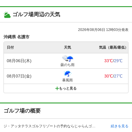
ゴルフ場周辺の天気
2026年08月06日 12時03分発表
沖縄県 名護市
日付
天気
気温（最高/最低）
08月06日(木)
33℃
/
29℃
曇のち雨
08月07日(金)
30℃
/
27℃
暴風雨
もっと見る
ゴルフ場の概要
ジ・アッタテラスゴルフリゾートの予約ならじゃらんゴルフ。カートの有無や利用税、キャンセル料、ナイター設備、駐車場などのコース情報はもちろん、口コミ、フォトギャラリーなどコースの難易度や攻略に役立つ情報充実、予約する度にポイントが貯まるのでお得にゴルフをお楽しみ頂けます。 沖縄本島の中央部に位置する恩納村。ジ・アッタテラスゴルフリゾートは、日本屈指のリゾート地として名高い恩納岳の麓に広がる南国のゴルフリゾートです。交通アクセスは、那覇空港から自動車で約75分、沖縄自動車道を使えば1時間。エメラルドグリーンに輝く東シナ海を臨むコースは自然に逆らうことなく設計されており、変化に富んだフェアウェイや周囲の海、そして山々が、その豊かさを体感させてくれます。クラブハウスでは、青々としたグリーンと恩納岳を眺めながらカジュアルな料理を楽しめるレストランや、沖縄県産の食材を使った鉄板焼きスタイルのレストランのほか、グリーンのパノラマが広がる浴場（男性用）や美しい箱庭を設けた浴場（女性用）なども完備し、ゆったりとくつろぎながらアフターゴルフを楽しむことができます。
続きを見る