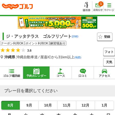
1
ジ・アッタテラス ゴルフリゾート
登録
(詳細)
クーポン利用OK
ポイント利用OK
練習場あり
3.6
フォト
沖縄県
沖縄自動車道 ⁄ 屋嘉ICから31km以上
(地図)
天気
ゴルフ場詳細
予約カレンダー
コース
口コミ
アクセス
プレー日を選択してください
8月
9月
10月
11月
12月
1月