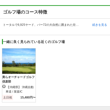
ゴルフ場のコース特徴
トータルで6,925ヤード、パー72の大自然に囲まれた壮大なゴルフコースは、変化に富んだ広いフェアウェイ、緑鮮やかなアンジュレーションと、全体的に起伏に富んでいるのが特徴です。池も随所に配置され、戦略性が高いレイアウトのため、ビギナーからベテランまで、幅広いゴルファーたちのチャレンジ意欲をかき立ててくれるでしょう。遠く湖底大橋を望む３番ホールや、恩納岳の麓に大きくフェアウェイが流れるミドルホールの17番など、南国特有の豊かな自然がラウンド中も目を楽しませてくれます。なかでも、東シナ海の紺碧の海が大パノラマで広がる打ち下ろしの16番ホールは、ジ・アッタテラスゴルフリゾートの醍醐味を感じることができます。
続きを見る
一緒に良く見られている近くのゴルフ場
美らオーチャードゴルフ
倶楽部
【沖縄県】 沖縄自動
車道 / 屋嘉IC
土日祝
15,480円〜