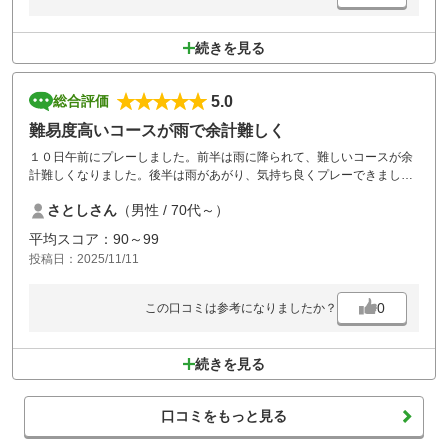
続きを見る
5.0
総合評価
難易度高いコースが雨で余計難しく
１０日午前にプレーしました。前半は雨に降られて、難しいコースが余
計難しくなりました。後半は雨があがり、気持ち良くプレーできまし
た。スコアは悪かったですが～～～。
さとしさん
（男性 / 70代～）
全体的に素晴らしいコースで、難易度が高いと思います。何度もプレー
していますが、いつもうまくいきません。でも好きなコースです。
平均スコア：90～99
投稿日：2025/11/11
0
この口コミは参考になりましたか？
続きを見る
口コミをもっと見る