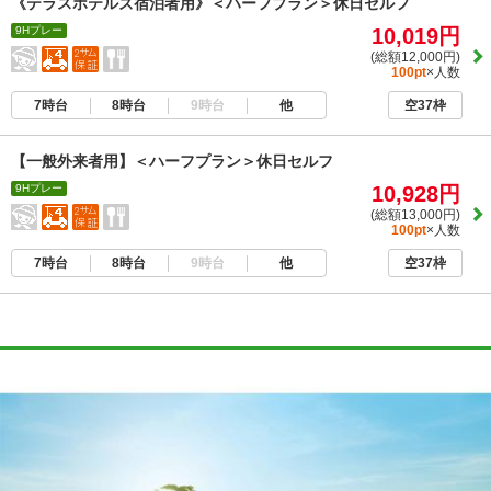
《テラスホテルズ宿泊者用》＜ハーフプラン＞休日セルフ
9Hプレー
10,019円
(総額12,000円)
100pt
×人数
7時台
8時台
9時台
他
空37枠
【一般外来者用】＜ハーフプラン＞休日セルフ
9Hプレー
10,928円
(総額13,000円)
100pt
×人数
7時台
8時台
9時台
他
空37枠