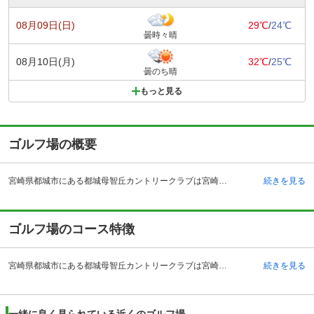
08月09日(日)
29℃
/
24℃
曇時々晴
08月10日(月)
32℃
/
25℃
曇のち晴
もっと見る
ゴルフ場の概要
宮崎県都城市にある都城母智丘カントリークラブは宮崎自動車道・都城インターチェンジより15分、宮崎空港より40分の場所にあるゴルフ場です。このゴルフ場のスローガンは「大自然の絶景 仲間との語らい ゴルフを満喫」と掲げていて大自然の中でのゴルフを名物としています。変化に富んだ多彩なコース、大自然を満喫しながら360度の眺望が楽しめるコースがこのゴルフ場の見所です。最近ではコースの改造に取り組んでいてさらに快適なプレーができるようになります。全組セルフプレーとなっていて乗用カートを使用してのプレーとなります。自然を未だ残したまま西日本一の桜の名所としても大変有名な母智丘・関之尾県立公園の中にあります。また、霊峰高千穂の峰をどのホールからも望むことができる、素晴らしい景観です。
続きを見る
ゴルフ場のコース特徴
宮崎県都城市にある都城母智丘カントリークラブは宮崎自動車道・都城インターチェンジより15分、宮崎空港より40分の場所にあるゴルフ場です。このゴルフ場のスローガンは「大自然の絶景 仲間との語らい ゴルフを満喫」と掲げていて大自然の中でのゴルフを名物としています。変化に富んだ多彩なコース、大自然を満喫しながら360度の眺望が楽しめるコースがこのゴルフ場の見所です。最近ではコースの改造に取り組んでいてさらに快適なプレーができるようになります。全組セルフプレーとなっていて乗用カートを使用してのプレーとなります。自然を未だ残したまま西日本一の桜の名所としても大変有名な母智丘・関之尾県立公園の中にあります。また、霊峰高千穂の峰をどのホールからも望むことができる、素晴らしい景観です。
続きを見る
一緒に良く見られている近くのゴルフ場