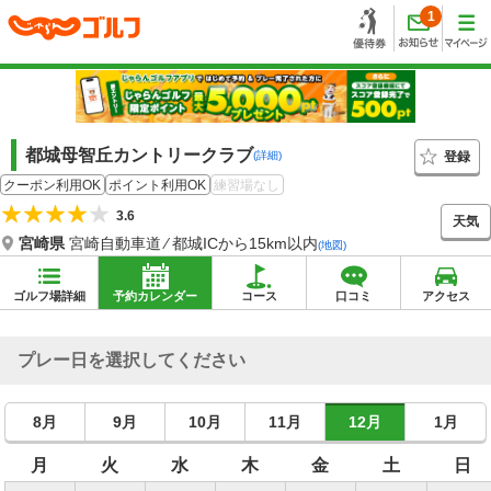
1
都城母智丘カントリークラブ
登録
(詳細)
クーポン利用OK
ポイント利用OK
練習場なし
3.6
天気
宮崎県
宮崎自動車道 ⁄ 都城ICから15km以内
(地図)
ゴルフ場詳細
予約カレンダー
コース
口コミ
アクセス
プレー日を選択してください
8月
9月
10月
11月
12月
1月
月
火
水
木
金
土
日