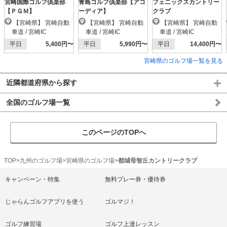
宮崎国際ゴルフ倶楽部
青島ゴルフ倶楽部【アコ
フェニックスカントリー
【ＰＧＭ】
ーディア】
クラブ
【宮崎県】 宮崎自動
【宮崎県】 宮崎自動
【宮崎県】 宮崎自動
車道 / 宮崎IC
車道 / 宮崎IC
車道 / 宮崎IC
平日
5,400円〜
平日
5,990円〜
平日
14,400円〜
宮崎県のゴルフ場一覧を見る
近隣都道府県から探す
全国のゴルフ場一覧
このページのTOPへ
TOP
九州のゴルフ場
宮崎県のゴルフ場
都城母智丘カントリークラブ
キャンペーン・特集
無料プレー券・優待券
じゃらんゴルフアプリを使う
ゴルマジ！
ゴルフ練習場
ゴルフ上達レッスン