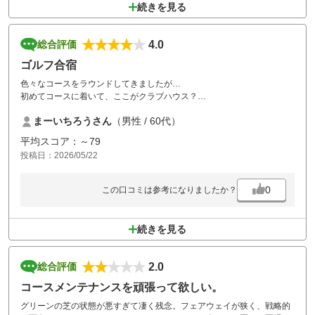
続きを見る
4.0
総合評価
ゴルフ合宿
色々なコースをラウンドしてきましたが…
初めてコースに着いて、ここがクラブハウス？
と迷うほどでした…説明は難しいですが、行かれた方は分かると思いま
まーいちろうさん
（男性 / 60代）
す笑
常連さんっぽい方に聞いてなんとか出来ました。
平均スコア：～79
自分でカートに積み下ろしは慣れてますので問題ありません。バックテ
投稿日：2026/05/22
ィ申請すると
遅れない様にといつもの返事
コース的には好きな感じ、トリッキーで狭い所も、広いフェアウェイも
0
この口コミは参考になりましたか？
ありグリーンが小さくてで面白いコースですが…グリーンがとても遅く
て残念でした。そしてレストランと言うより食堂ですね。
まぁ今時7.000円でラウンド出来るのであれば、全く問題です。近くな
続きを見る
ら常連になると思いますよ。
2.0
総合評価
コースメンテナンスを頑張って欲しい。
グリーンの芝の状態が悪すぎて凄く残念。フェアウェイが狭く、戦略的