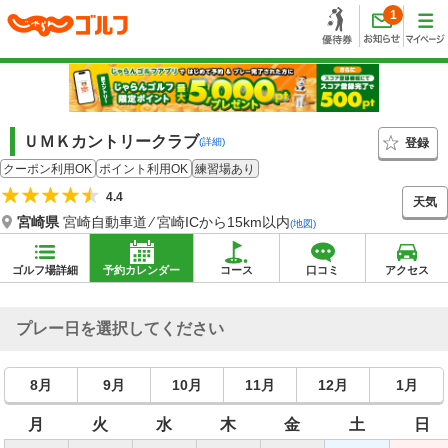
1
ＵＭＫカントリークラブ
登録
(詳細)
クーポン利用OK
ポイント利用OK
練習場あり
4.4
天気
宮崎県
宮崎自動車道 ⁄ 宮崎ICから15km以内
(地図)
ゴルフ場詳細
予約カレンダー
コース
口コミ
アクセス
プレー日を選択してください
8月
9月
10月
11月
12月
1月
月
火
水
木
金
土
日