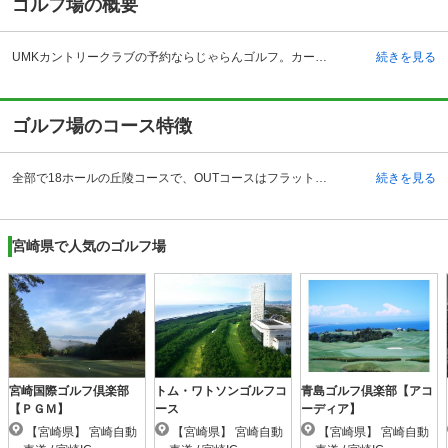
ゴルフ場の概要
UMKカントリークラブの予約ならじゃらんゴルフ。カートの有無や利用税、キャンセル料、ナイター設備、駐車場などのコース情報はもちろん、口コミ、フォトギャラリーなどコースの難易度や攻略に役立つ情報充実、予約する度にポイントが貯まるのでお得にゴルフをお楽しみ頂けます。 宮崎県宮崎市に位置するUMKカントリークラブは、国道219号線/宮崎駅より約8キロメートルの場所にあり、JR日豊本線/日向住吉駅からは車でわずか4分と、アクセスのよさが特徴のゴルフ場です。平成3年に開場したのち、2007年には九州オープンゴルフ選手権競技大会決勝が開催されるなど、上級者も十分に楽しめる内容となっています。設計者はゴルフ評論家としても知られている大西久光氏で、メンテナンスが行き届いたコースは、戦略性に飛んだスリリングある仕上がりが特徴。赤い屋根が目印のクラブハウスは、100名収納可能な喫茶室から緑のコースを一望できるつくりで、待ち時間にゆっくりとくつろぐことも可能です。さらに浴室、サウナ、アメニティグッズも完備されており、プレーを思う存分満喫できる設備が整っています。
続きを見る
ゴルフ場のコース特徴
全部で18ホールの丘陵コースで、OUTコースはフラットながら距離もたっぷりあり、フェアウェイは伸び伸びと打てます。INコースは、変化に富んだ丘陵地らしいコースで、緩やかな傾斜もみられることから、クラブ選択が難しくなっています。随所に難しさを秘めていることから、アベレージクラスにおすすめの内容といえます。OUTコースはスコアをまとめやすいため、油断してしまうプレーヤーも多いかもしれませんが、注目したいのはINの12～14番。気を引き締めて攻めないとかなり苦戦する可能性があり、後半は一気にくずれてしまうことも。難易度も高めということで、リベンジをしに何度も訪れるケースも多く、九州地区以外のプレーヤーにも人気となっています。練習場も完備されているので、まずはこちらでじっくりと腕を磨くのも良いでしょう。
続きを見る
宮崎県で人気のゴルフ場
宮崎国際ゴルフ倶楽部
トム・ワトソンゴルフコ
青島ゴルフ倶楽部【アコ
【ＰＧＭ】
ース
ーディア】
【宮崎県】 宮崎自動
【宮崎県】 宮崎自動
【宮崎県】 宮崎自動