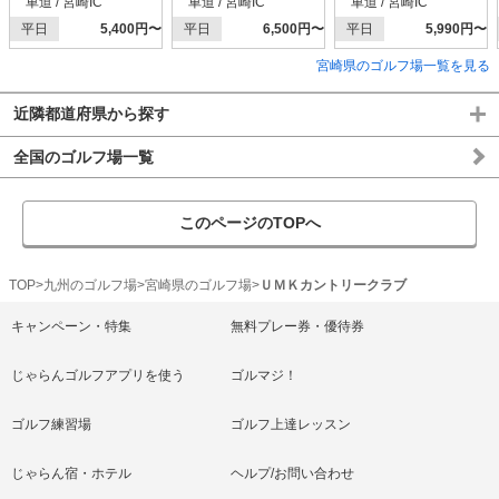
車道 / 宮崎IC
車道 / 宮崎IC
車道 / 宮崎IC
平日
5,400円〜
平日
6,500円〜
平日
5,990円〜
宮崎県のゴルフ場一覧を見る
近隣都道府県から探す
全国のゴルフ場一覧
このページのTOPへ
TOP
九州のゴルフ場
宮崎県のゴルフ場
ＵＭＫカントリークラブ
キャンペーン・特集
無料プレー券・優待券
じゃらんゴルフアプリを使う
ゴルマジ！
ゴルフ練習場
ゴルフ上達レッスン
じゃらん宿・ホテル
ヘルプ/お問い合わせ