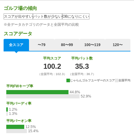
ゴルフ場の傾向
スコアが出やすい
パット数が少ない
OBになりにくい
※全データカテゴリのデータと全国平均の比較
スコアデータ
全スコア
〜79
80〜99
100〜119
120〜
平均スコア
平均パット数
100.2
35.3
（全国平均：102.3）
（全国平均：36.7）
じゃらんゴルフユーザーのスコア
全国平均
平均FWキープ率
44.8%
52.9%
平均バーディ率
1.2%
1.3%
平均パーオン率
12.5%
15.4%