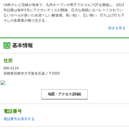
UMKテレビ宮崎が母体で、九州オープンや男子プロゴルフQTを開催し、2013
年以降は毎年3月にアクサレディスが開催。広大な面積にセパレートされてい
ないホールが多いため清々しい解放感。長い短い、広い狭い、打ち上げ打ち下
ろしの各要素が織り交ざる
続きを見る
基本情報
住所
880-0124
宮崎県宮崎市大字新名爪坂ノ下2055
地図・アクセス(詳細)
電話番号
電話番号を表示する