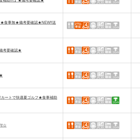
食補助付】★備考要確認★
ルフ★食事無★備考要確認★NEW!!送
備考要確認★
★
風機付カートで快適夏ゴルフ★食事補助
付☆