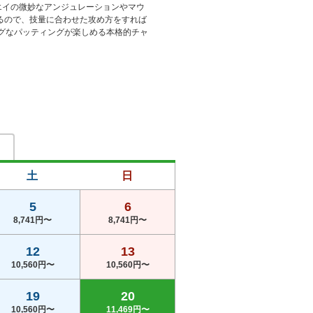
エイの微妙なアンジュレーションやマウ
るので、技量に合わせた攻め方をすれば
ングなパッティングが楽しめる本格的チャ
土
日
5
6
8,741円〜
8,741円〜
12
13
10,560円〜
10,560円〜
19
20
10,560円〜
11,469円〜