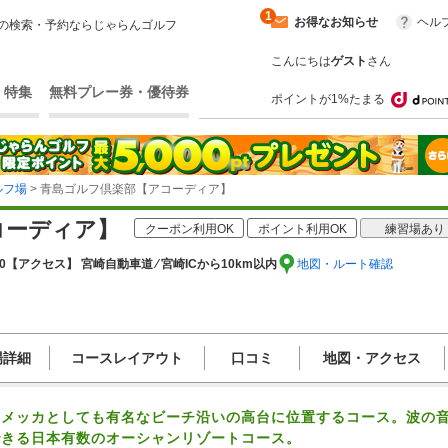
1
お得なお知らせ
ヘル
の検索・予約ならじゃらんゴルフ
こんにちは
ゲスト
さん
・特集
無料プレー券・優待券
ポイントが1%たまる
ルフ場
> 青島ゴルフ倶楽部【アコーディア】
コーディア】
クーポン利用OK
ポイント利用OK
練習場あり
0
【アクセス】 宮崎自動車道 ⁄ 宮崎ICから10km以内
地図・ルート確認
場詳細
コースレイアウト
口コミ
地図・アクセス
のメッカとしても有名なビーチ沿いの高台に位置するコース。波の
できる日本有数のオーシャンリゾートコース。