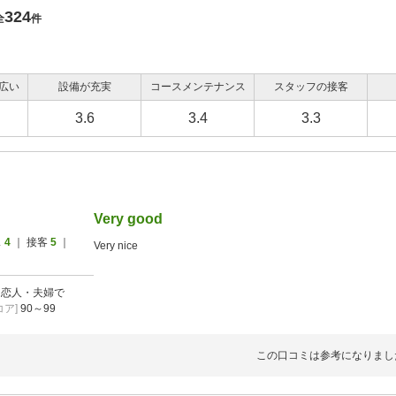
324
全
件
広い
設備が充実
コースメンテナンス
スタッフの接客
3.6
3.4
3.3
Very good
ス
4
｜ 接客
5
｜
Very nice
]
恋人・夫婦で
ア]
90～99
この口コミは参考になりまし