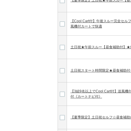
【夏季限定】土日祝★午前スルー【昼
【Cool Cart付】午後スルー完全セ
風機付カートで快適
土日祝★午前スルー【昼食補助付】★
土日祝スタート時間限定★昼食補助付
【3組9名以上でCool Cart付】送
付《カートナビ付》
【夏季限定】土日祝セルフ☆昼食補助