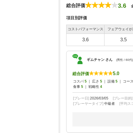
3.6
総合評価
項目別評価
コストパフォーマンス
フェアウェイが
3.6
3.5
ギムチャン さん
(男性 / 60代)
5.0
総合評価
コスパ
5
｜ 広さ
5
｜ 設備
5
｜ コー
食事
5
｜ 戦略性
4
[プレー日]
2026/03/05
[プレー目的
[プレーヤータイプ]
中級者
[平均スコ