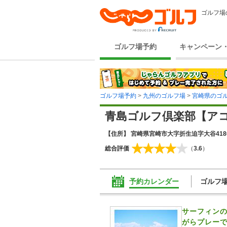
ゴルフ場
ゴルフ場予約
キャンペーン
ゴルフ場予約
>
九州のゴルフ場
>
宮崎県のゴ
青島ゴルフ倶楽部【ア
【住所】 宮崎県宮崎市大字折生迫字大谷418
総合評価
（
3.6
）
予約カレンダー
ゴルフ
サーフィン
がらプレー