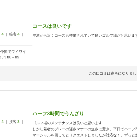
コースは良いです
ス
4
｜ 接客
4
｜
空港から近くコースも整備されていて良いゴルフ場だと思いま
]
仲間でワイワイ
ア]
80～89
この口コミは参考になりまし
ハーフ3時間でうんざり
ス
4
｜ 接客
2
｜
ゴルフ場のメンテナンスは良いと思います
しかし若者のプレーの遅さマナーの無さに驚き、平日でハーフ
マーシャルを回してとリクエストしましたが対応なく、ずっと