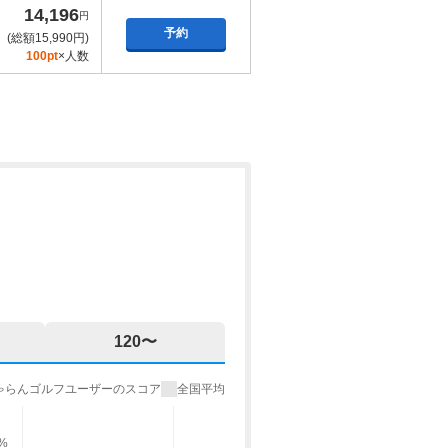
14,196
円
予約
(総額15,990円)
100pt
×人数
120〜
ゃらんゴルフユーザーのスコア
全国平均
%
9%