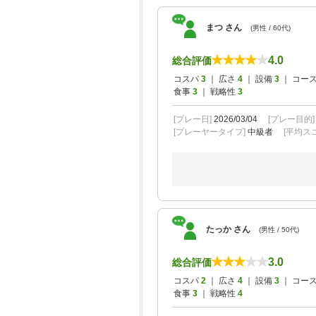
まつ さん
(男性 / 60代)
4.0
総合評価
コスパ
3
｜ 広さ
4
｜ 設備
3
｜ コー
食事
3
｜ 戦略性
3
[プレー日]
2026/03/04
[プレー目的
[プレーヤータイプ]
中級者
[平均スコ
たっか さん
(男性 / 50代)
3.0
総合評価
コスパ
2
｜ 広さ
4
｜ 設備
3
｜ コー
食事
3
｜ 戦略性
4