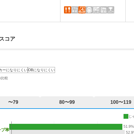
スコア
カーになりにくい
OBになりにくい
の比較
〜79
80〜99
100〜119
じ
51.9
ープ率
52.