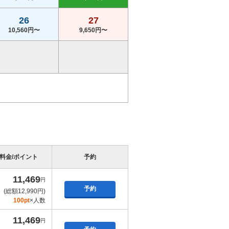
26
27
10,560円〜
9,650円〜
料金/ポイント
予約
11,469
円
予約
(総額12,990円)
100pt
×人数
11,469
円