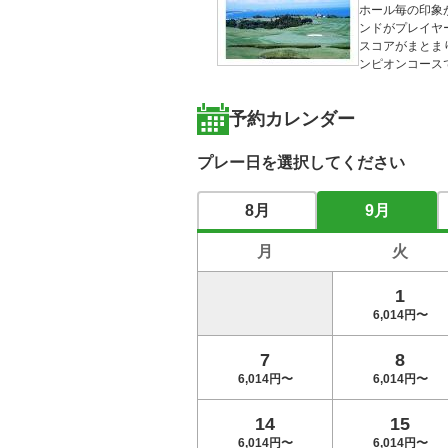
ホール毎の印象
ンドがプレイヤ
スコアがまとま
ンピオンコース
予約カレンダー
プレー日を選択してください
8月
9月
月
火
1
6,014円〜
7
8
6,014円〜
6,014円〜
14
15
6,014円〜
6,014円〜