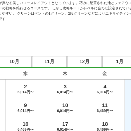
が異なる美しいコースレイアウトとなっています。巧みに配置された池とフェアウ
ーの戦略を惑わせるコースです。 しかし攻略ルートがレベルに合わせ設定されてい
りやすい。 グリーンはベントの1グリーン、2段グリーンなどによりエキサイティ
です
10月
11月
12月
1月
水
木
金
2
3
4
6,014円〜
6,014円〜
6,014円〜
9
10
11
6,014円〜
6,014円〜
6,469円〜
16
17
18
6,469円〜
6,014円〜
6,469円〜