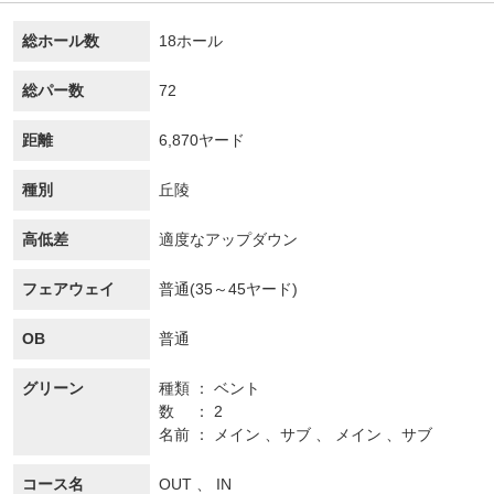
総ホール数
18ホール
総パー数
72
距離
6,870ヤード
種別
丘陵
高低差
適度なアップダウン
フェアウェイ
普通(35～45ヤード)
OB
普通
グリーン
種類
ベント
数
2
名前
メイン 、サブ 、 メイン 、サブ
コース名
OUT 、 IN