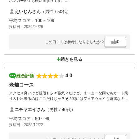
バンカーの土も硬い固まりです。
えいじんさん
（男性 / 50代）
コース平坦が多いのは良いが、全体的に狭い。
とにかく、グリーンに乗せるのも、乗ってからも難しいです。
平均スコア：100～109
投稿日：2026/04/26
0
この口コミは参考になりましたか？
続きを見る
4.0
総合評価
老舗コース
アクセス良いけど値段も少々強気？だけど、まーまーな雨でもカート乗
り入れ出来るのはここだけじゃ？その割にはフェアウェイも綺麗なのは
すごい？？食事は微妙過ぎるので、毎回チャンポン一択？？
ニチヤエイさん
（男性 / 40代）
平均スコア：90～99
投稿日：2025/12/22