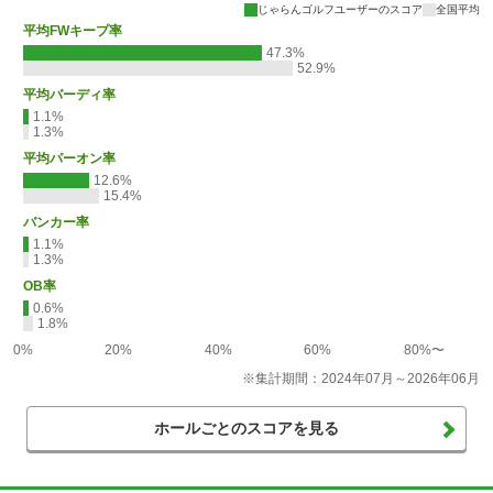
じゃらんゴルフユーザーのスコア
全国平均
平均FWキープ率
47.3%
52.9%
平均バーディ率
1.1%
1.3%
平均パーオン率
12.6%
15.4%
バンカー率
1.1%
1.3%
OB率
0.6%
1.8%
0%
20%
40%
60%
80%〜
※集計期間：2024年07月～2026年06月
ホールごとのスコアを見る