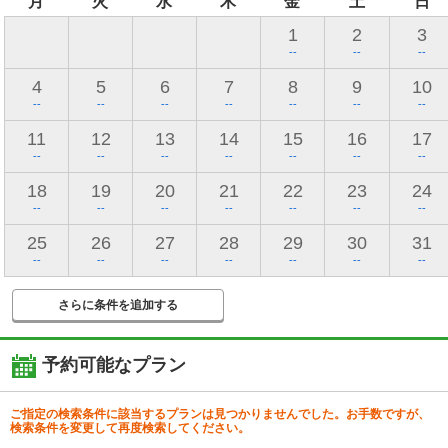
月
火
水
木
金
土
日
1
2
3
--
--
--
4
5
6
7
8
9
10
--
--
--
--
--
--
--
11
12
13
14
15
16
17
--
--
--
--
--
--
--
18
19
20
21
22
23
24
--
--
--
--
--
--
--
25
26
27
28
29
30
31
--
--
--
--
--
--
--
さらに条件を追加する
予約可能なプラン
ご指定の検索条件に該当するプランは見つかりませんでした。お手数ですが、
検索条件を変更して再度検索してください。