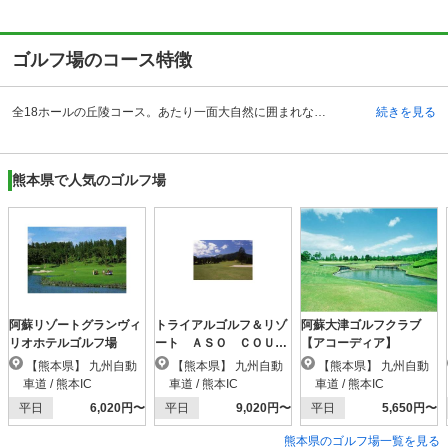
ゴルフ場のコース特徴
全18ホールの丘陵コース。あたり一面大自然に囲まれながらも、コースは全体的にフラットです。ミドルホールを上手にまとめることが、スコアアップのポイントでもあります。OUTコースは林間丘陵コースで、やや起伏にとんでおり、特にグリーン周辺の難易度が高めです。INコースはフラットで、フェアウェイ中央へのティショットが重要です。特に注目は1番と16番。1番は熊本市街を見渡せる唯一の打ち下ろしホールで、左右にOBがある難所です。打ち上げのグリーンのため、クラブの選択を誤らないことが重要。16番は第二空港線沿いにグリーンが一望できるストレートホールで、景色は最高ですが、フェアウェイは狭く、さらに距離があって、しかも左右にOBが配置されているという精神的にプレッシャーのかかるホールとなっています。
続きを見る
熊本県で人気のゴルフ場
阿蘇リゾートグランヴィ
トライアルゴルフ＆リゾ
阿蘇大津ゴルフクラブ
リオホテルゴルフ場
ート ＡＳＯ ＣＯＵＲ
【アコーディア】
ＳＥ（阿蘇東急）
【熊本県】 九州自動
【熊本県】 九州自動
【熊本県】 九州自動
車道 / 熊本IC
車道 / 熊本IC
車道 / 熊本IC
平日
6,020円〜
平日
9,020円〜
平日
5,650円〜
熊本県のゴルフ場一覧を見る