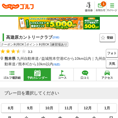
1
高遊原カントリークラブ
登録
(詳細)
クーポン利用OK
ポイント利用OK
練習場あり
3.3
フォト
熊本県
九州自動車道 ⁄ 益城熊本空港ICから10km以内｜九州自
天気
動車道 ⁄ 熊本ICから10km以内
(地図)
ゴルフ場詳細
予約カレンダー
コース
口コミ
アクセス
プレー日を選択してください
8月
9月
10月
11月
12月
1月