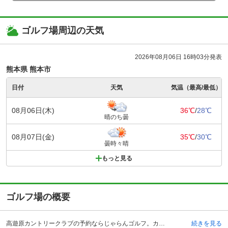
ゴルフ場周辺の天気
2026年08月06日 16時03分発表
熊本県 熊本市
日付
天気
気温（最高/最低）
08月06日(木)
36℃
/
28℃
晴のち曇
08月07日(金)
35℃
/
30℃
曇時々晴
もっと見る
ゴルフ場の概要
高遊原カントリークラブの予約ならじゃらんゴルフ。カートの有無や利用税、キャンセル料、ナイター設備、駐車場などのコース情報はもちろん、口コミ、フォトギャラリーなどコースの難易度や攻略に役立つ情報充実、予約する度にポイントが貯まるのでお得にゴルフをお楽しみ頂けます。 熊本県上益城郡に位置する高遊原カントリークラブは、九州自動車道・益城熊本空港インターチェンジよりから6キロメートルの場所にあり、熊本空港からクラブバスも利用できる、アクセスのよいゴルフ場です。熊本県内からはもちろんのこと、他県からの利用者も多くなっています。間野貞吉氏の手によって設計され昭和49年に開場、歴史が息づく本格派コースとして人気があります。雄大な自然を一望できる高遊原台地は、四季折々に美しい景色が堪能でき、全体的にフラットなコースもあれば、巧みにレイアウトされたコースもあるなど、自然本来の美しさと戦略性が融合したつくりとなっています。練習場も完備、月曜日は休日のためハウスはクローズしていますが、コースはセルフ営業となっています。一度行ったら何度かリベンジをしに行きたくなる、そんな面白さも兼ね備えています。
続きを見る