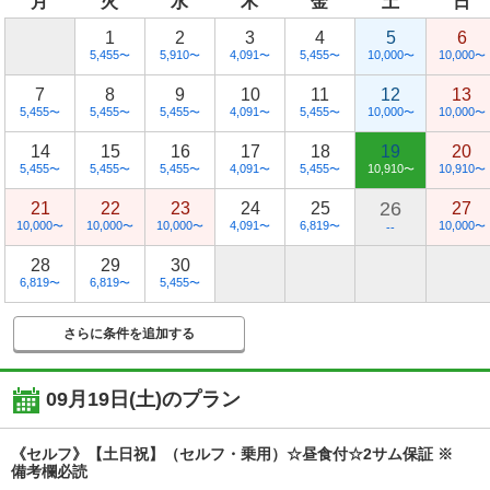
月
火
水
木
金
土
日
1
2
3
4
5
6
5,455
5,910
4,091
5,455
10,000
10,000
〜
〜
〜
〜
〜
〜
7
8
9
10
11
12
13
5,455
5,455
5,455
4,091
5,455
10,000
10,000
〜
〜
〜
〜
〜
〜
〜
14
15
16
17
18
19
20
5,455
5,455
5,455
4,091
5,455
10,910
10,910
〜
〜
〜
〜
〜
〜
〜
26
21
22
23
24
25
27
10,000
10,000
10,000
4,091
6,819
10,000
〜
〜
〜
〜
〜
〜
--
28
29
30
6,819
6,819
5,455
〜
〜
〜
さらに条件を追加する
09月19日(土)
のプラン
《セルフ》【土日祝】（セルフ・乗用）☆昼食付☆2サム保証 ※
備考欄必読