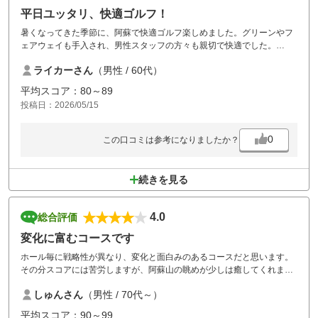
平日ユッタリ、快適ゴルフ！
暑くなってきた季節に、阿蘇で快適ゴルフ楽しめました。グリーンやフ
ェアウェイも手入され、男性スタッフの方々も親切で快適でした。
支払いが、ネット環境悪く現金のみの対応が少し残念です。
ライカーさん
（男性 / 60代）
お世話になりました。
平均スコア：80～89
投稿日：2026/05/15
0
この口コミは参考になりましたか？
続きを見る
4.0
総合評価
変化に富むコースです
ホール毎に戦略性が異なり、変化と面白みのあるコースだと思います。
その分スコアには苦労しますが、阿蘇山の眺めが少しは癒してくれま
す。
しゅんさん
（男性 / 70代～）
これからシーズン、時々利用させていただきます。
平均スコア：90～99