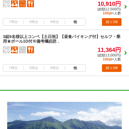
10,910円
(総額12,500円)
100pt
×人数
7時台
8時台
9時台
他
残り3枠
3組9名様以上コンペ【土日祝】【昼食バイキング付】セルフ・乗
用★ボール1D付※備考欄必読．
11,364円
(総額13,000円)
100pt
×人数
7時台
8時台
9時台
他
残り3枠