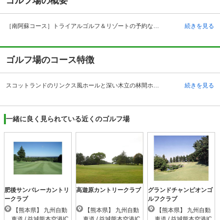
ゴルフ場の概要
［南阿蘇コース］トライアルゴルフ＆リゾートの予約ならじゃらんゴルフ。カートの有無や利用税、キャンセル料、ナイター設備、駐車場などのコース情報はもちろん、口コミ、フォトギャラリーなどコースの難易度や攻略に役立つ情報充実、予約する度にポイントが貯まるのでお得にゴルフをお楽しみ頂けます。 熊本県阿蘇郡の［南阿蘇コース］トライアルゴルフ＆リゾートは、益城熊本空港インターチェンジから車で約48分、立野駅からタクシーで約15分の場所にあるゴルフ場です。熊本市から約50分とアクセスもよいことから熊本県内はもちろん、九州各県からゴルファーが訪れます。戸張捷氏の設計・監修により平成6年に開場。阿蘇を一望できる広大なロケーションを活かしたコースとなっています。クラブハウスは、阿蘇五岳と田園風景の長閑さを感じることのできるロケーション。レストランや大浴場からもその眺めは見事で、食事や入浴を楽しみながらプレー後の疲れを癒すこともできます。練習場はパッティング、ショット練習ともにできる設備が整っており、スタート前のコンディションを万全に整えることも可能。ゆったりとした気分でゴルフライフを満喫することができます。
続きを見る
ゴルフ場のコース特徴
スコットランドのリンクス風ホールと深い木立の林間ホールが交錯する18ホールの丘陵コースです。標高470メートルに広がるコースは、目前に阿蘇の山々がせまる雄大な景観に包まれています。総じてフェアウェイが広く、まわりは杉林でセパレートされています。グリーンも受けており、素直なアンジュレーションなので、手前から攻めればスコアもまとめられます。OUTは2番、3番のフェアウェイ左サイドの池が待ち構えているので注意が必要です。特に3番はゆるやかな右ドッグ。ビーチバンカーもあり美しさがありますが、難しいホール。左サイドに大きな池が横たわるロングで2打目の落とし所が狭くなっています。INは、右ドッグや左ドッグのホールがいくつもあり、トリッキー。全体に戦略性の高い難コースとなっています。
続きを見る
一緒に良く見られている近くのゴルフ場
肥後サンバレーカントリ
高遊原カントリークラブ
グランドチャンピオンゴ
ークラブ
ルフクラブ
【熊本県】 九州自動
【熊本県】 九州自動
【熊本県】 九州自動
車道 / 益城熊本空港IC
車道 / 益城熊本空港IC
車道 / 益城熊本空港IC