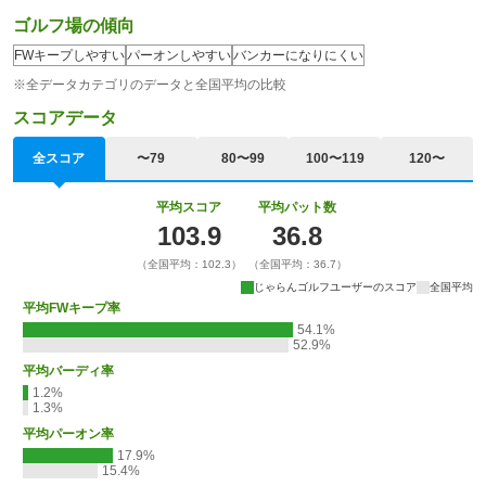
ゴルフ場の傾向
FWキープしやすい
パーオンしやすい
バンカーになりにくい
※全データカテゴリのデータと全国平均の比較
スコアデータ
全スコア
〜79
80〜99
100〜119
120〜
平均スコア
平均パット数
103.9
36.8
（全国平均：102.3）
（全国平均：36.7）
じゃらんゴルフユーザーのスコア
全国平均
平均FWキープ率
54.1%
52.9%
平均バーディ率
1.2%
1.3%
平均パーオン率
17.9%
15.4%