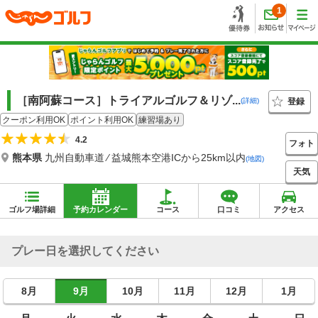
1
［南阿蘇コース］トライアルゴルフ＆リゾ...
登録
(詳細)
クーポン利用OK
ポイント利用OK
練習場あり
4.2
フォト
熊本県
九州自動車道 ⁄ 益城熊本空港ICから25km以内
(地図)
天気
ゴルフ場詳細
予約カレンダー
コース
口コミ
アクセス
プレー日を選択してください
8月
9月
10月
11月
12月
1月