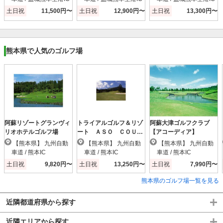
土日祝
11,500円〜
土日祝
12,900円〜
土日祝
13,300円〜
熊本県で人気のゴルフ場
阿蘇リゾートグランヴィ
トライアルゴルフ＆リゾ
阿蘇大津ゴルフクラブ
リオホテルゴルフ場
ート ＡＳＯ ＣＯＵＲ
【アコーディア】
ＳＥ（阿蘇東急）
【熊本県】 九州自動
【熊本県】 九州自動
【熊本県】 九州自動
車道 / 熊本IC
車道 / 熊本IC
車道 / 熊本IC
土日祝
9,820円〜
土日祝
13,250円〜
土日祝
7,990円〜
熊本県のゴルフ場一覧を見る
近隣都道府県から探す
近隣エリアから探す