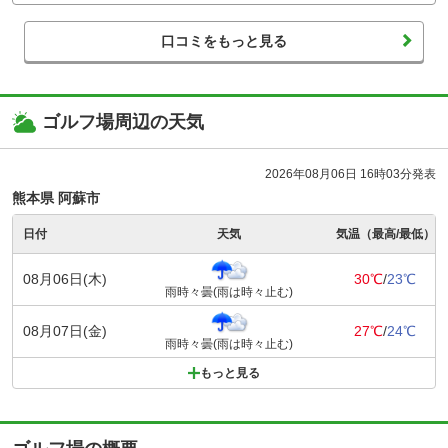
口コミをもっと見る
ゴルフ場周辺の天気
2026年08月06日 16時03分発表
熊本県 阿蘇市
日付
天気
気温（最高/最低）
08月06日(木)
30℃
/
23℃
雨時々曇(雨は時々止む)
08月07日(金)
27℃
/
24℃
雨時々曇(雨は時々止む)
もっと見る