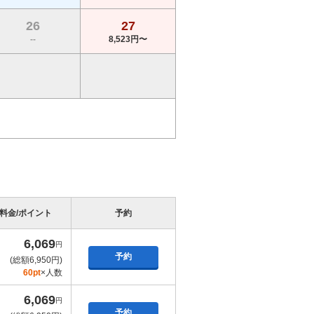
26
27
--
8,523円〜
料金/ポイント
予約
6,069
円
予約
(総額6,950円)
60pt
×人数
6,069
円
予約