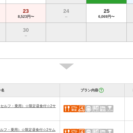
23
24
25
8,523円〜
--
6,069円〜
30
--
ン名
プラン内容
（セルフ・乗用）☆限定昼食付☆2サ
セルフ・乗用）☆限定昼食付☆2サム