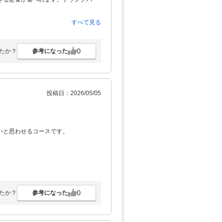
バンカーもあり、砂質は砂浜ぽいで
すべて見る
です。
した。
0
参考になった
たか？
投稿日：2026/05/05
いと思わせるコースです。
0
参考になった
たか？