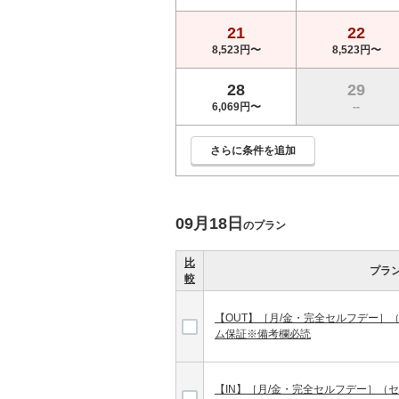
21
22
8,523円〜
8,523円〜
28
29
6,069円〜
--
さらに条件を追加
09月18日
のプラン
比
プラ
較
【OUT】［月/金・完全セルフデー］
ム保証※備考欄必読
【IN】［月/金・完全セルフデー］（