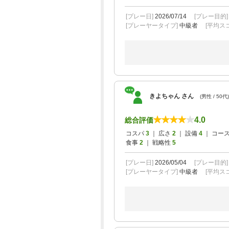
[プレー日]
2026/07/14
[プレー目的
[プレーヤータイプ]
中級者
[平均スコ
きよちゃん さん
(男性 / 50代)
4.0
総合評価
コスパ
3
｜ 広さ
2
｜ 設備
4
｜ コー
食事
2
｜ 戦略性
5
[プレー日]
2026/05/04
[プレー目的
[プレーヤータイプ]
中級者
[平均スコ