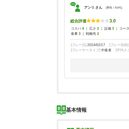
アンリ さん
(男性 / 50代)
3.0
総合評価
コスパ
4
｜ 広さ
2
｜ 設備
3
｜ コー
食事
3
｜ 戦略性
2
[プレー日]
2024/02/17
[プレー目的
[プレーヤータイプ]
中級者
[平均スコ
基本情報