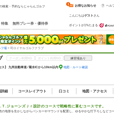
1
お得なお知らせ
ヘル
の検索・予約ならじゃらんゴルフ
こんにちは
ゲスト
さん
・特集
無料プレー券・優待券
ポイントが1%たまる
ルフ場
> 司ロイヤルゴルフクラブ
ブ
クーポン利用NG
ポイント利用NG
練習場あり
ス】 九州自動車道 ⁄ 菊水ICから10km以内
地図・ルート確認
場詳細
コースレイアウト
口コミ
地図・アクセス
.Ｔ.ジョーンズＪｒ設計のコースで戦略性に富むコースです。
然の地形を生かしながらバンカーやマウンドを配置し、ゆるやかな打下ろしなどコ