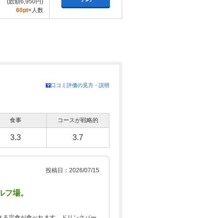
(総額6,950円)
60pt
×人数
口コミ評価の見方・説明
食事
コースが戦略的
3.3
3.7
投稿日：2026/07/15
ルフ場。
。
きる定食が食べれます。ドリンクバー