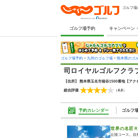
ゴルフ場
ゴルフ場予約
キャンペーン
ゴルフ場予約
>
九州のゴルフ場
>
熊本県のゴ
司ロイヤルゴルフクラ
【住所】 熊本県玉名市箱谷1500番地
【アクセ
総合評価
（
4.0
）
予約カレンダー
ゴルフ
世界の名匠Ｒ
丘陵コース。自