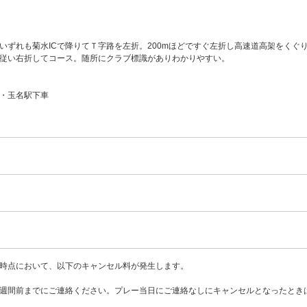
いずれも菊水ICで降りてＴ字路を左折。200mほどですぐ左折し高速道高架をくぐ
従い右折してコース。随所にクラブ標識がありわかりやすい。
・玉名駅下車
時点において、以下のキャンセル料が発生します。
週間前までにご連絡ください。プレー当日にご連絡なしにキャンセルとなったとき