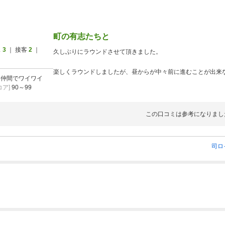
町の有志たちと
ス
3
｜ 接客
2
｜
久しぶりにラウンドさせて頂きました。
楽しくラウンドしましたが、昼からが中々前に進むことが出来
]
仲間でワイワイ
ア]
90～99
詰めすぎでは無いかと思います。
それと、マナーが悪い人が結構目立ちました。
この口コミは参考になりまし
後ろからの打ち込み自分に当たりそうに成りました。
司ロ
お風呂では大きな声で話す人達が居たり、多分メンバーさん達
その辺りを改善して貰いたいです。