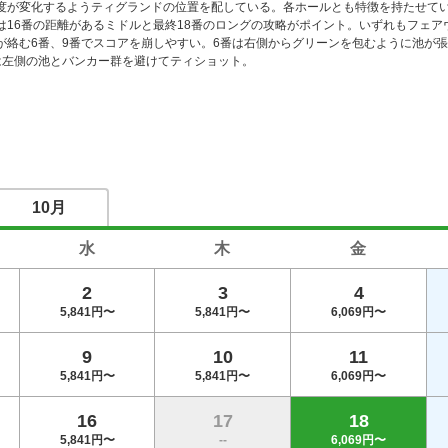
度が変化するようティグランドの位置を配している。各ホールとも特徴を持たせて
は16番の距離があるミドルと最終18番のロングの攻略がポイント。いずれもフェ
が絡む6番、9番でスコアを崩しやすい。6番は右側からグリーンを包むように池が
は左側の池とバンカー群を避けてティショット。
10月
水
木
金
2
3
4
5,841円〜
5,841円〜
6,069円〜
9
10
11
5,841円〜
5,841円〜
6,069円〜
16
17
18
5,841円〜
--
6,069円〜