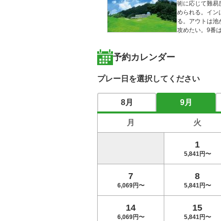
術に応じて難易
められる。イン
る。アウトは池
攻めたい。9番
予約カレンダー
プレー日を選択してください
8月
9月
月
火
1
5,841円〜
7
8
6,069円〜
5,841円〜
14
15
6,069円〜
5,841円〜