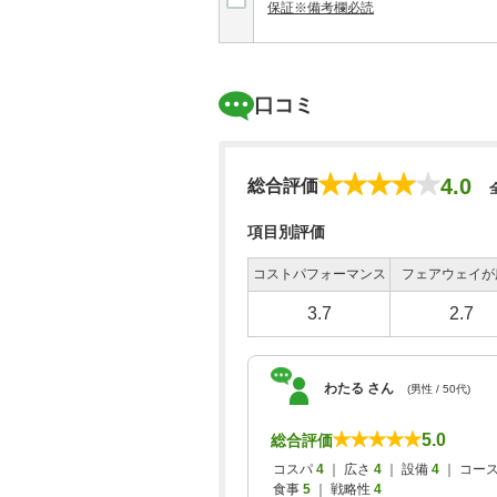
保証※備考欄必読
口コミ
4.0
総合評価
項目別評価
コストパフォーマンス
フェアウェイが
3.7
2.7
わたる さん
(男性 / 50代)
5.0
総合評価
コスパ
4
｜ 広さ
4
｜ 設備
4
｜ コー
食事
5
｜ 戦略性
4