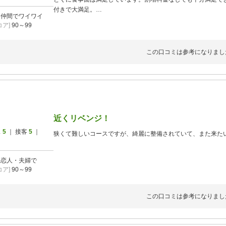
付きで大満足。
]
仲間でワイワイ
コース自体もしっかり手入れがされていて、バンカーはポット
ア]
90～99
す。
カートも乗り入れできますし、リモコンでのカート移動も可能
全てにおいて大満足。割増料金なしでコースも食事も大満足で
この口コミは参考になりまし
5,000円以内で午後スルーのプランがあれば最高です。
近くリベンジ！
ス
5
｜ 接客
5
｜
狭くて難しいコースですが、綺麗に整備されていて、また来た
]
恋人・夫婦で
ア]
90～99
この口コミは参考になりまし