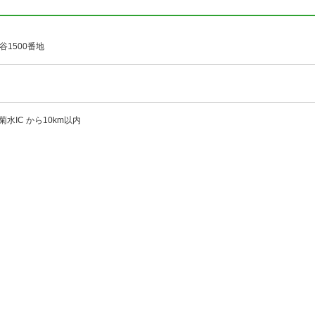
1500番地
菊水IC から10km以内