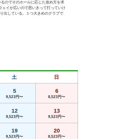
いるのでそのホールに応じた攻め方を求
アウェイが広いので思いきって打っていけ
張り出している。１つ大きめのクラブで
土
日
5
6
9,523円〜
8,523円〜
12
13
9,523円〜
9,523円〜
19
20
9,523円〜
8,523円〜