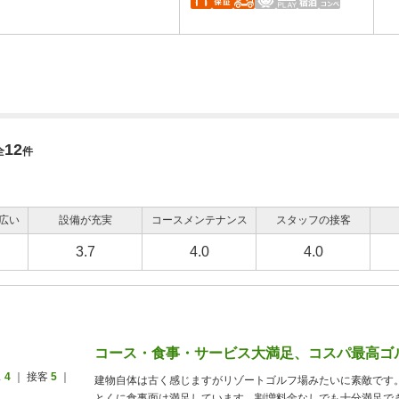
12
全
件
広い
設備が充実
コースメンテナンス
スタッフの接客
3.7
4.0
4.0
コース・食事・サービス大満足、コスパ最高ゴ
ス
4
｜ 接客
5
｜
建物自体は古く感じますがリゾートゴルフ場みたいに素敵です
とくに食事面は満足しています。割増料金なしでも十分満足で