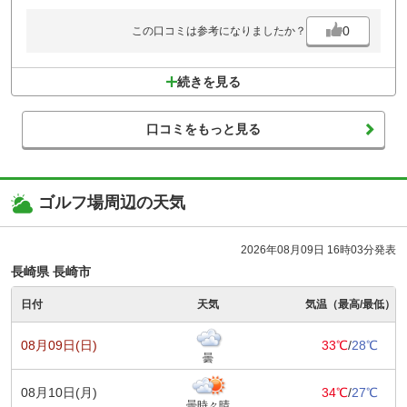
0
この口コミは参考になりましたか？
続きを見る
口コミをもっと見る
ゴルフ場周辺の天気
2026年08月09日 16時03分発表
長崎県 長崎市
日付
天気
気温（最高/最低）
08月09日(日)
33℃
/
28℃
曇
08月10日(月)
34℃
/
27℃
曇時々晴