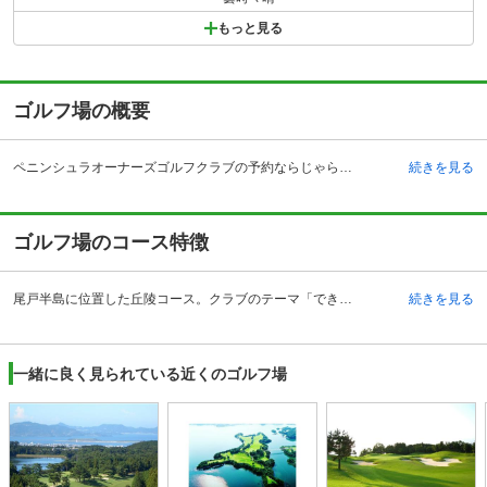
もっと見る
ゴルフ場の概要
ペニンシュラオーナーズゴルフクラブの予約ならじゃらんゴルフ。カートの有無や利用税、キャンセル料、ナイター設備、駐車場などのコース情報はもちろん、口コミ、フォトギャラリーなどコースの難易度や攻略に役立つ情報充実、予約する度にポイントが貯まるのでお得にゴルフをお楽しみ頂けます。 長崎県長崎市のペニンシュラオーナーズゴフルクラブは、大村湾に浮かぶ島々を眼下に見下ろすロケーションに恵まれたゴルフ場で、長崎自動車道多良見インターチェンジ、または西九州自動車道佐世保大塔インターチェンジよりともに35キロメートルの場所にあります。すべてのコースがフラットにレイアウトされており、長崎では珍しいフラットなコースとして平成10年の開場以来、高い評価を得ています。ベテランからビギナー、女性ゴルファーまで存分に楽しむことができます。四方を海に囲まれた大自然に佇むテラスハウスは異国でのプレーを彷彿とさせ、大村湾からその先の大村空港、大村市の景色を眺めながら入浴できる自慢の大浴場もあり、プレー後も楽しめるゴルフ場です。
続きを見る
ゴルフ場のコース特徴
尾戸半島に位置した丘陵コース。クラブのテーマ「できる限りフラットに、可能な限り広くゆったり」をコンセプトにコースレイアウトされています。また各ホールから形上湾、大村湾に浮かぶ島々を眼下に見下ろすことができます。特に11番ホールは最標高地となっており、壮大なパノラマが楽しめます。グリーンの手入れも行き届いており、コースメンテナンスも高く評価されています。コースは18ホールで7,000ヤードを超え、フラット&ストレートのコースが多く、第一打がブラインドになるホールがなく、のびのびとスウィングできますが、グリーンに近くなると油断は禁物で小技も必要となり、一度プレーしてみると更なる挑戦意欲がかきたてらる戦略的に富んだチャンピオンコースです。
続きを見る
一緒に良く見られている近くのゴルフ場