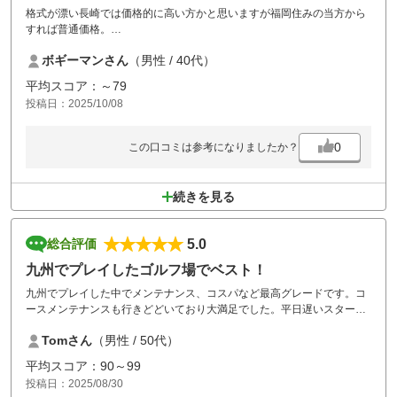
格式が漂い長崎では価格的に高い方かと思いますが福岡住みの当方から
すれば普通価格。
つまり福岡でいう格式高いコースをこの価格でまわれるので個人的に価
ボギーマンさん
（男性 / 40代）
値を感じます。
詰め込んでないですしのんびりとコースを堪能できました。
平均スコア：～79
グリーン上ではプレーヤー個々人が意識してピッチマークを直すように
投稿日：2025/10/08
心掛けましょう！
0
この口コミは参考になりましたか？
続きを見る
5.0
総合評価
九州でプレイしたゴルフ場でベスト！
九州でプレイした中でメンテナンス、コスパなど最高グレードです。コ
ースメンテナンスも行きどどいており大満足でした。平日遅いスタート
だったからかもしれませんが、殆ど貸切状態で全てが素晴らしかったで
Tomさん
（男性 / 50代）
す。何度でもプレイしたい素晴らしいコースでした！
平均スコア：90～99
投稿日：2025/08/30