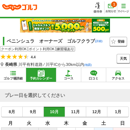
1
ペニンシュラ オーナーズ ゴルフクラブ
登録
(詳細)
クーポン利用OK
ポイント利用OK
練習場あり
4.4
天気
長崎県
川平有料道路 ⁄ 川平ICから30km以内
(地図)
ゴルフ場詳細
予約カレンダー
コース
口コミ
アクセス
プレー日を選択してください
8月
9月
10月
11月
12月
1月
月
火
水
木
金
土
日