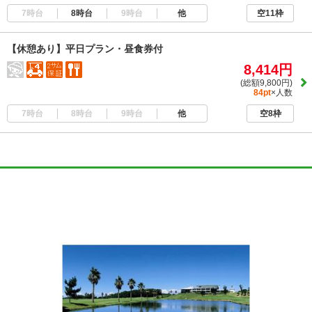
7時台
8時台
9時台
他
空11枠
【休憩あり】平日プラン・昼食券付
8,414円
(総額9,800円)
84pt
×人数
7時台
8時台
9時台
他
空8枠