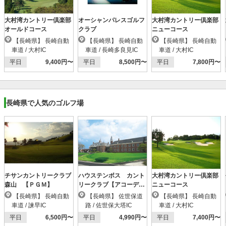
大村湾カントリー倶楽部
オーシャンパレスゴルフ
大村湾カントリー倶楽部
オールドコース
クラブ
ニューコース
【長崎県】 長崎自動
【長崎県】 長崎自動
【長崎県】 長崎自動
車道 / 大村IC
車道 / 長崎多良見IC
車道 / 大村IC
平日
9,400円〜
平日
8,500円〜
平日
7,800円〜
長崎県で人気のゴルフ場
チサンカントリークラブ
ハウステンボス カント
大村湾カントリー倶楽部
森山 【ＰＧＭ】
リークラブ【アコーディ
ニューコース
ア】
【長崎県】 長崎自動
【長崎県】 佐世保道
【長崎県】 長崎自動
車道 / 諫早IC
路 / 佐世保大塔IC
車道 / 大村IC
平日
6,500円〜
平日
4,990円〜
平日
7,400円〜