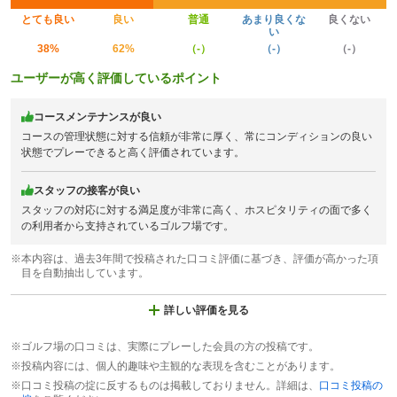
とても良い
良い
普通
あまり良くな
良くない
い
38%
62%
（-）
（-）
（-）
ユーザーが高く評価しているポイント
コースメンテナンスが良い
コースの管理状態に対する信頼が非常に厚く、常にコンディションの良い
状態でプレーできると高く評価されています。
スタッフの接客が良い
スタッフの対応に対する満足度が非常に高く、ホスピタリティの面で多く
の利用者から支持されているゴルフ場です。
※本内容は、過去3年間で投稿された口コミ評価に基づき、評価が高かった項
目を自動抽出しています。
詳しい評価を見る
※ゴルフ場の口コミは、実際にプレーした会員の方の投稿です。
※投稿内容には、個人的趣味や主観的な表現を含むことがあります。
※口コミ投稿の掟に反するものは掲載しておりません。詳細は、
口コミ投稿の