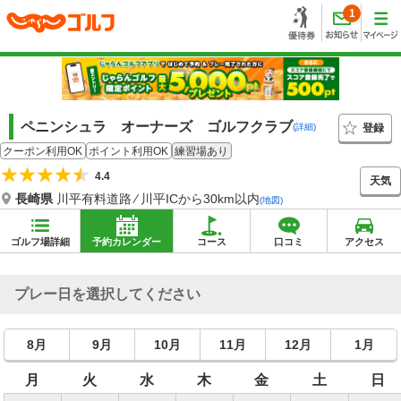
1
ペニンシュラ オーナーズ ゴルフクラブ
登録
(詳細)
クーポン利用OK
ポイント利用OK
練習場あり
4.4
天気
長崎県
川平有料道路 ⁄ 川平ICから30km以内
(地図)
ゴルフ場詳細
予約カレンダー
コース
口コミ
アクセス
プレー日を選択してください
8月
9月
10月
11月
12月
1月
月
火
水
木
金
土
日