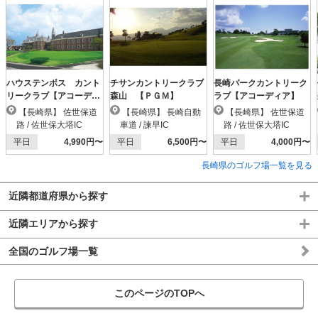
ハウステンボス カント
チサンカントリークラブ
長崎パークカントリーク
リークラブ【アコーディ
森山 【ＰＧＭ】
ラブ【アコーディア】
ア】
【長崎県】 佐世保道
【長崎県】 長崎自動
【長崎県】 佐世保道
路 / 佐世保大塔IC
車道 / 諫早IC
路 / 佐世保大塔IC
平日
4,990円〜
平日
6,500円〜
平日
4,000円〜
長崎県のゴルフ場一覧を見る
近隣都道府県から探す
近隣エリアから探す
全国のゴルフ場一覧
このページのTOPへ