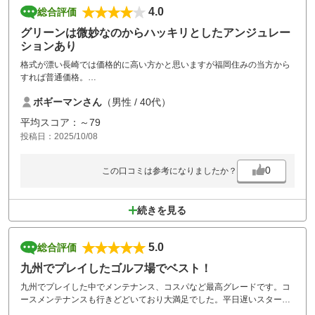
4.0
総合評価
グリーンは微妙なのからハッキリとしたアンジュレー
ションあり
格式が漂い長崎では価格的に高い方かと思いますが福岡住みの当方から
すれば普通価格。
つまり福岡でいう格式高いコースをこの価格でまわれるので個人的に価
ボギーマンさん
（男性 / 40代）
値を感じます。
詰め込んでないですしのんびりとコースを堪能できました。
平均スコア：～79
グリーン上ではプレーヤー個々人が意識してピッチマークを直すように
投稿日：2025/10/08
心掛けましょう！
0
この口コミは参考になりましたか？
続きを見る
5.0
総合評価
九州でプレイしたゴルフ場でベスト！
九州でプレイした中でメンテナンス、コスパなど最高グレードです。コ
ースメンテナンスも行きどどいており大満足でした。平日遅いスタート
だったからかもしれませんが、殆ど貸切状態で全てが素晴らしかったで