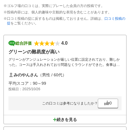
※ゴルフ場の口コミは、実際にプレーした会員の方の投稿です。
※投稿内容には、個人的趣味や主観的な表現を含むことがあります。
※口コミ投稿の掟に反するものは掲載しておりません。詳細は、
口コミ投稿の
掟
をご覧ください。
4.0
総合評価
グリーンの難易度が高い
グリーンがアンジュレーションが厳しい位置に設定されており、難しか
った。コースは手入れされており問題なくラウンドができた。食事は、
品数が少ない感じを受けたが、当日、チャンポンを注文し、満足です。
みのやんさん
（男性 / 60代）
平均スコア：90～99
投稿日：2025/10/26
0
この口コミは参考になりましたか？
続きを見る