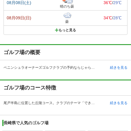
08月08日(土)
36℃
/
29℃
晴のち曇
08月09日(日)
34℃
/
28℃
曇
もっと見る
ゴルフ場の概要
ペニンシュラオーナーズゴルフクラブの予約ならじゃらんゴルフ。カートの有無や利用税、キャンセル料、ナイター設備、駐車場などのコース情報はもちろん、口コミ、フォトギャラリーなどコースの難易度や攻略に役立つ情報充実、予約する度にポイントが貯まるのでお得にゴルフをお楽しみ頂けます。 長崎県長崎市のペニンシュラオーナーズゴフルクラブは、大村湾に浮かぶ島々を眼下に見下ろすロケーションに恵まれたゴルフ場で、長崎自動車道多良見インターチェンジ、または西九州自動車道佐世保大塔インターチェンジよりともに35キロメートルの場所にあります。すべてのコースがフラットにレイアウトされており、長崎では珍しいフラットなコースとして平成10年の開場以来、高い評価を得ています。ベテランからビギナー、女性ゴルファーまで存分に楽しむことができます。四方を海に囲まれた大自然に佇むテラスハウスは異国でのプレーを彷彿とさせ、大村湾からその先の大村空港、大村市の景色を眺めながら入浴できる自慢の大浴場もあり、プレー後も楽しめるゴルフ場です。
続きを見る
ゴルフ場のコース特徴
尾戸半島に位置した丘陵コース。クラブのテーマ「できる限りフラットに、可能な限り広くゆったり」をコンセプトにコースレイアウトされています。また各ホールから形上湾、大村湾に浮かぶ島々を眼下に見下ろすことができます。特に11番ホールは最標高地となっており、壮大なパノラマが楽しめます。グリーンの手入れも行き届いており、コースメンテナンスも高く評価されています。コースは18ホールで7,000ヤードを超え、フラット&ストレートのコースが多く、第一打がブラインドになるホールがなく、のびのびとスウィングできますが、グリーンに近くなると油断は禁物で小技も必要となり、一度プレーしてみると更なる挑戦意欲がかきたてらる戦略的に富んだチャンピオンコースです。
続きを見る
長崎県で人気のゴルフ場