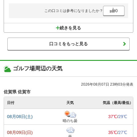
0
この口コミは参考になりましたか？
続きを見る
口コミをもっと見る
ゴルフ場周辺の天気
2026年08月07日 23時03分発表
佐賀県 佐賀市
日付
天気
気温（最高/最低）
08月08日(土)
37℃
/
29℃
晴のち曇
08月09日(日)
35℃
/
27℃
曇