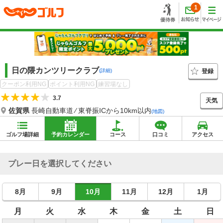
1
日の隈カンツリークラブ
登録
(詳細)
クーポン利用NG
ポイント利用NG
練習場なし
3.7
天気
佐賀県
長崎自動車道 ⁄ 東脊振ICから10km以内
(地図)
ゴルフ場詳細
予約カレンダー
コース
口コミ
アクセス
プレー日を選択してください
8月
9月
10月
11月
12月
1月
月
火
水
木
金
土
日