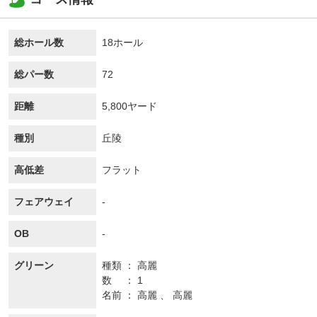
総ホール数
18ホール
総パー数
72
距離
5,800ヤード
種別
丘陵
高低差
フラット
フェアウェイ
-
OB
-
グリーン
種類
高麗
数
1
名前
高麗 、 高麗