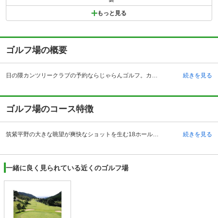
もっと見る
ゴルフ場の概要
日の隈カンツリークラブの予約ならじゃらんゴルフ。カートの有無や利用税、キャンセル料、ナイター設備、駐車場などのコース情報はもちろん、口コミ、フォトギャラリーなどコースの難易度や攻略に役立つ情報充実、予約する度にポイントが貯まるのでお得にゴルフをお楽しみ頂けます。 佐賀県神埼市の日の隈カンツリークラブは、東脊振インターチェンジから車で約10分、神埼駅からタクシーで約5分の場所にあるゴルフ場です。佐賀市内からも約20分と絶好のアクセスにあることから、佐賀県内はもちろん、福岡県からも多くのゴルファーが訪れます。昭和51年に開場した長い歴史をもっていますが、平成24年にリニューアルし、より快適にゴルフが楽しめる空間として生まれ変わっています。クラブハウスは、和風の落ち着いた佇まいが魅力。カウンター、ロッカールーム、レストラン、コンペルームを完備し、アットホームな接客とインテリアとなっています。レストランでは、自慢のメニューに舌鼓。また、バーチャルゴルフを楽しめる設備も整っています。
続きを見る
ゴルフ場のコース特徴
筑紫平野の大きな眺望が爽快なショットを生む18ホールの丘陵コースです。自然の起伏を生かしたつくりで、戦略的に富むコース設計は、正確なショットが求められ、ゴルフスピリットをかき立てます。フェアウェイは部分的に狭い所もありますが、全体にはワイドです。クロスバンカーも少なく、１グリーンの周囲もフラットで起伏もないので、好スコアが期待できます。７番は、打ち下ろしの左ドッグレッグ。グリーン手前を小川が流れており、距離も長いのでティショットの落とし所がポイントとなり、難しさがあります。3番、9番は、真っすぐでフラットなホールとなっています。おひとり様、グループなど人数に関わらず、気軽にプレーすることができます。
続きを見る
一緒に良く見られている近くのゴルフ場