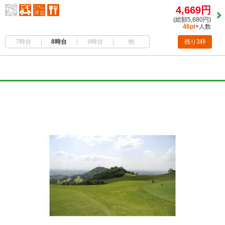
4,669円
(総額5,680円)
46pt
×人数
7時台
8時台
9時台
他
残り3枠