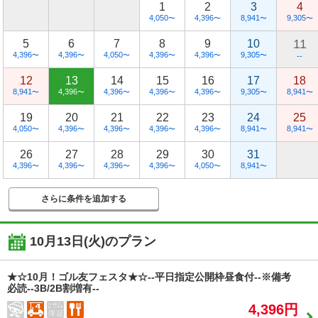
1
2
3
4
4,050
4,396
8,941
9,305
〜
〜
〜
〜
11
5
6
7
8
9
10
4,396
4,396
4,050
4,396
4,396
9,305
〜
〜
〜
〜
〜
〜
--
12
13
14
15
16
17
18
8,941
4,396
4,396
4,396
4,396
9,305
8,941
〜
〜
〜
〜
〜
〜
〜
19
20
21
22
23
24
25
4,050
4,396
4,396
4,396
4,396
8,941
8,941
〜
〜
〜
〜
〜
〜
〜
26
27
28
29
30
31
4,396
4,396
4,396
4,396
4,050
8,941
〜
〜
〜
〜
〜
〜
さらに条件を追加する
10月13日(火)
のプラン
★☆10月！ゴル友フェスタ★☆--平日指定公開枠昼食付--※備考
必読--3B/2B割増有--
4,396円