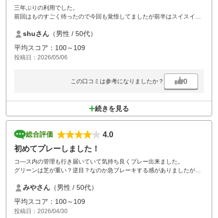
三年ぶりの利用でした。
前回はものすごく待ったので今回も覚悟してましたが前半はスイスイ、
後半はところどころで詰まり２時間40分かかりました。お昼休憩が1時
shuさん
（男性 / 50代）
間半と長くダルんでしまったのでもっと短くして欲しいです。高麗グリ
ーンは相変わらず難しい
平均スコア：100～109
投稿日：2026/05/06
0
この口コミは参考になりましたか？
続きを見る
4.0
総合評価
初めてプレーしました！
コ―ス内の管理も行き届いていて気持ち良くプレー出来ました。
グリーンは芝が重い？逆目？なのか急ブレーキする感がありましたがい
つもの事なのでしょうか？
みやさん
（男性 / 50代）
(当方初めてのプレーでしたので）
またリベンジしたいと思います！
平均スコア：100～109
投稿日：2026/04/30