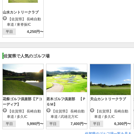
山水カントリークラブ
【佐賀県】 長崎自動
車道 / 東脊振IC
平日
4,250円〜
佐賀県で人気のゴルフ場
花祭ゴルフ倶楽部【アコ
若木ゴルフ倶楽部 【Ｐ
天山カントリークラブ
ーディア】
ＧＭ】
【佐賀県】 長崎自動
【佐賀県】 長崎自動
【佐賀県】 長崎自動
車道 / 多久IC
車道 / 武雄北方IC
車道 / 多久IC
平日
5,990円〜
平日
7,400円〜
平日
6,300円〜
佐賀県のゴルフ場一覧を見る