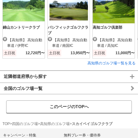
錦山カントリークラブ
パシフィックゴルフクラ
高知ゴルフ倶楽部
ブ
【高知県】 高知自動
【高知県】 高知自動
【高知県】 高知自動
車道 / 伊野IC
車道 / 南国IC
車道 / 高知IC
土日祝
12,720円〜
土日祝
13,950円〜
土日祝
11,000円〜
高知県のゴルフ場一覧を見る
近隣都道府県から探す
全国のゴルフ場一覧
このページのTOPへ
TOP
四国のゴルフ場
高知県のゴルフ場
スカイベイゴルフクラブ
キャンペーン・特集
無料プレー券・優待券