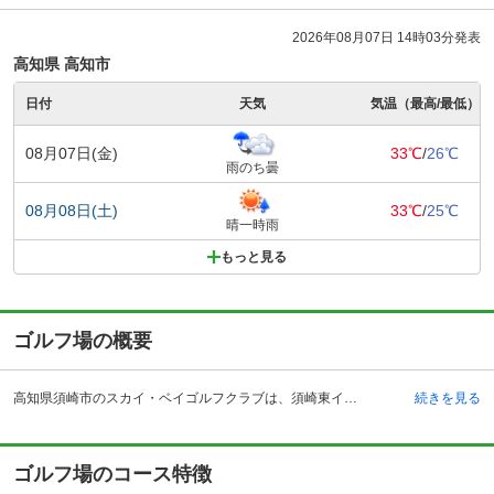
2026年08月07日 14時03分発表
高知県 高知市
日付
天気
気温（最高/最低）
08月07日(金)
33℃
/
26℃
雨のち曇
08月08日(土)
33℃
/
25℃
晴一時雨
もっと見る
ゴルフ場の概要
高知県須崎市のスカイ・ベイゴルフクラブは、須崎東インターチェンジから車で約26分、須崎駅からタクシーで約40分のところにあるゴルフ場です。全ホールから海を眺めることができる、海沿いならではの景観が活かされたコースです。開場は平成16年と新しく、コース設計は加藤俊輔氏、赤羽哲郎氏が担当しています。クラブハウスのレストランでは鵜輪之内湾の景色を眺めながらの食事が楽しめます。定食や洋食などメニューも豊富です。開放的な空間のレストランで自然の景観を楽しみながらリラックスもすることができます。レストランのみの利用も可能になっています。その他、コンペルームやお風呂もあり、打席数が10席用意された練習場も併設されています。
続きを見る
ゴルフ場のコース特徴