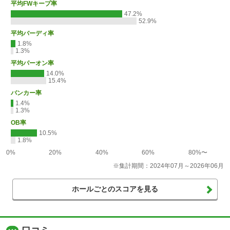
平均FWキープ率
47.2%
52.9%
平均バーディ率
1.8%
1.3%
平均パーオン率
14.0%
15.4%
バンカー率
1.4%
1.3%
OB率
10.5%
1.8%
0%
20%
40%
60%
80%〜
※集計期間：2024年07月～2026年06月
ホールごとのスコアを見る