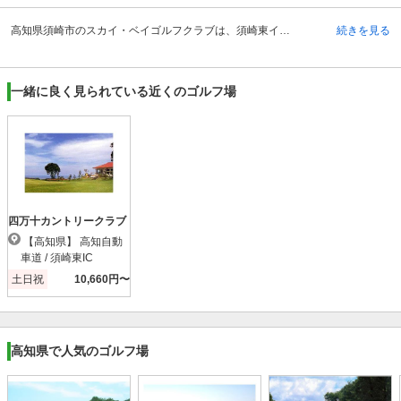
高知県須崎市のスカイ・ベイゴルフクラブは、須崎東インターチェンジから車で約26分、須崎駅からタクシーで約40分のところにあるゴルフ場です。全ホールから海を眺めることができる、海沿いならではの景観が活かされたコースです。開場は平成16年と新しく、コース設計は加藤俊輔氏、赤羽哲郎氏が担当しています。クラブハウスのレストランでは鵜輪之内湾の景色を眺めながらの食事が楽しめます。定食や洋食などメニューも豊富です。開放的な空間のレストランで自然の景観を楽しみながらリラックスもすることができます。レストランのみの利用も可能になっています。その他、コンペルームやお風呂もあり、打席数が10席用意された練習場も併設されています。
続きを見る
一緒に良く見られている近くのゴルフ場
四万十カントリークラブ
【高知県】 高知自動
車道 / 須崎東IC
土日祝
10,660円〜
高知県で人気のゴルフ場