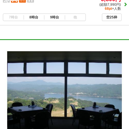
(総額7,990円)
68pt
×人数
7時台
8時台
9時台
他
空25枠