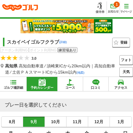
1
スカイベイゴルフクラブ
登録
(詳細)
クーポン利用NG
ポイント利用NG
練習場あり
3.0
フォト
高知県
高知自動車道 ⁄ 須崎東ICから20km以内｜高知自動車
天気
道 ⁄ 土佐ＰＡスマートICから15km以内
(地図)
ゴルフ場詳細
予約カレンダー
コース
口コミ
アクセス
プレー日を選択してください
8月
9月
10月
11月
12月
1月