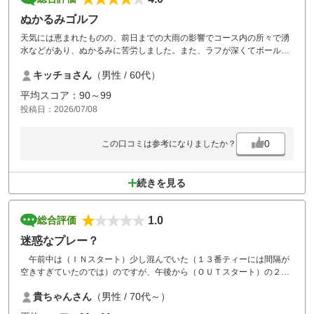
ぬかるみゴルフ
天気には恵まれたものの、前日までの大雨の影響でコース内の所々で湧
水などがあり、ぬかるみに苦労しました。また、ラフが深くてボールを
探すのが大変で、時には地面に埋まったりしていました。でも、コスパ
キッチョさん
（男性 / 60代）
良好で、満足です。
平均スコア：90～99
投稿日：2026/07/08
0
この口コミは参考になりましたか？
続きを見る
1.0
総合評価
迷惑なプレー？
午前中は（ＩＮスタート）少し混んでいた（１３番ティーには間隔が
空きすぎていたのでは）のですが、午後から（ＯＵＴスタート）の２番
（ショート）終了後次の３番（ロング）では６～７組（もっとかも）待
貴ちゃんさん
（男性 / 70代～）
ちで何があったのかも分からず、ただただ待っていました当然プレー終
了は１７時を過ぎていました、他に用事があったのですがキャンセルし