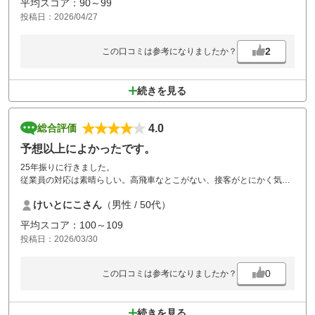
平均スコア：90～99
ました。
投稿日：2026/04/27
スタッフの方も忙しいとは思いますが、出来ればコース内の見回りをし
てほしいです。
2
この口コミは参考になりましたか？
続きを見る
4.0
総合評価
予想以上によかったです。
25年振りに行きました。
従業員の対応は素晴らしい。高飛車なとこがない、接客がとにかく気持
ちがよかった（特にフロントとスタート室の女性）。コースは典型的な
けいとにこさん
（男性 / 50代）
山岳コース。メンテナンスもまずまずであった。ホール間の移動時に、
ややわかりにくい箇所もあり、看板等設置してくれたらありがたいで
平均スコア：100～109
す。
投稿日：2026/03/30
値段も手ごろな価格。レストランが少し見劣りするかなってとこでし
た。
0
この口コミは参考になりましたか？
続きを見る