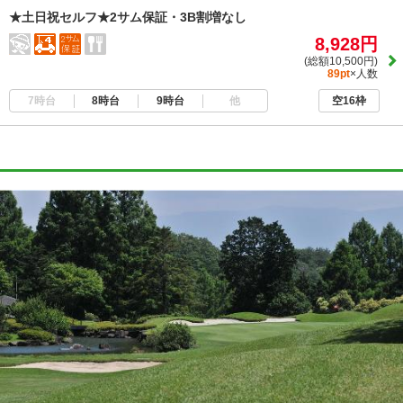
★土日祝セルフ★2サム保証・3B割増なし
8,928円
(総額10,500円)
89pt
×人数
7時台
8時台
9時台
他
空16枠