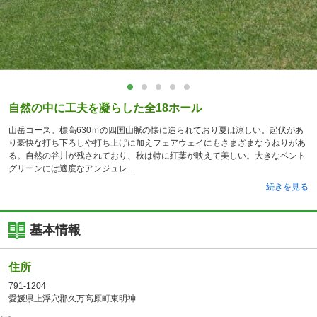
自然の中に工夫を凝らした全18ホール
山岳コース。標高630ｍの四国山脈の懐に造られており夏は涼しい。起伏があ
り豪快な打ち下ろしや打ち上げに加えフェアウェイにもさまざまなうねりがあ
る。自然の谷川が残されており、秋は特に紅葉が映えて美しい。大きなベント
グリーンには適度なアンジュレ
続きを見る
基本情報
住所
791-1204
愛媛県上浮穴郡久万高原町東明神