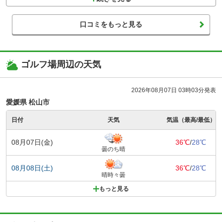
口コミをもっと見る
ゴルフ場周辺の天気
2026年08月07日 03時03分発表
愛媛県 松山市
日付
天気
気温（最高/最低）
08月07日(金)
36℃
/
28℃
曇のち晴
08月08日(土)
36℃
/
28℃
晴時々曇
もっと見る