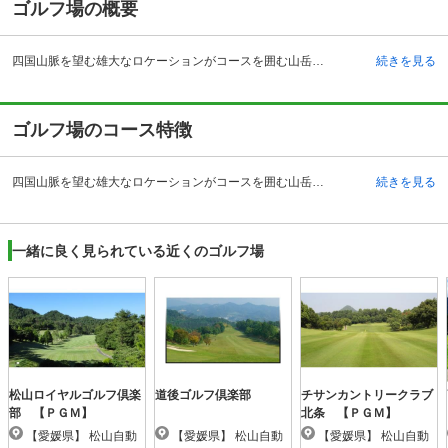
ゴルフ場の概要
四国山脈を望む雄大なロケーションがコースを囲む山岳コースです。自然を生かした起伏が豪快なショットを誘います。昭和49年に開場されたコースにはクラブハウスがあり、レストランの他にメンバーズルームやショップの他、併設されたロッジやチャペルなどが高原のリゾートを思わせます。ロッジ以外での浴場等の施設はシャワーのみですが、車で10分ほどの温泉地へ訪れることも可能です。松山インターチェンジからは車で約30分となりますが、松山駅から発車する「久万、楽出」行きのバスでも来場できます。温暖な気候がオールシーズンのプレイを可能にし、四季折々の景観の違いを楽しむことができます。また『久万青銅之廻廊』もあり、様々な楽しみ方が可能です。
続きを見る
ゴルフ場のコース特徴
四国山脈を望む雄大なロケーションがコースを囲む山岳コースです。自然を生かした起伏が豪快なショットを誘います。昭和49年に開場されたコースにはクラブハウスがあり、レストランの他にメンバーズルームやショップの他、併設されたロッジやチャペルなどが高原のリゾートを思わせます。ロッジ以外での浴場等の施設はシャワーのみですが、車で10分ほどの温泉地へ訪れることも可能です。松山インターチェンジからは車で約30分となりますが、松山駅から発車する「久万、楽出」行きのバスでも来場できます。温暖な気候がオールシーズンのプレイを可能にし、四季折々の景観の違いを楽しむことができます。また『久万青銅之廻廊』もあり、様々な楽しみ方が可能です。
続きを見る
一緒に良く見られている近くのゴルフ場
松山ロイヤルゴルフ倶楽
道後ゴルフ倶楽部
チサンカントリークラブ
部 【ＰＧＭ】
北条 【ＰＧＭ】
【愛媛県】 松山自動
【愛媛県】 松山自動
【愛媛県】 松山自動