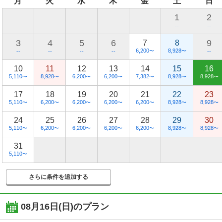
月
火
水
木
金
土
日
1
2
--
--
3
4
5
6
9
7
8
6,200
8,928
〜
〜
--
--
--
--
--
10
11
12
13
14
15
16
5,110
8,928
6,200
6,200
7,382
8,928
8,928
〜
〜
〜
〜
〜
〜
〜
17
18
19
20
21
22
23
5,110
6,200
6,200
6,200
6,200
8,928
8,928
〜
〜
〜
〜
〜
〜
〜
24
25
26
27
28
29
30
5,110
6,200
6,200
6,200
6,200
8,928
8,928
〜
〜
〜
〜
〜
〜
〜
31
5,110
〜
さらに条件を追加する
08月16日(日)
のプラン