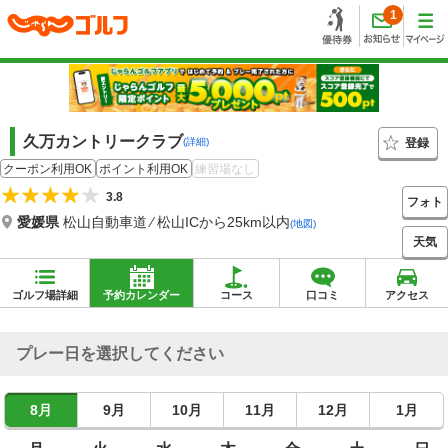
1
久万カントリークラブ
登録
(詳細)
クーポン利用OK
ポイント利用OK
練習場なし
3.8
フォト
愛媛県
松山自動車道 ⁄ 松山ICから25km以内
(地図)
天気
ゴルフ場詳細
予約カレンダー
コース
口コミ
アクセス
プレー日を選択してください
8月
9月
10月
11月
12月
1月