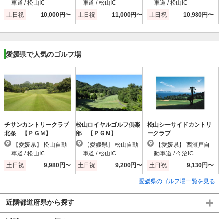
車道 / 松山IC
車道 / 松山IC
車道 / 松山IC
土日祝
10,000円〜
土日祝
11,000円〜
土日祝
10,980円〜
愛媛県で人気のゴルフ場
チサンカントリークラブ
松山ロイヤルゴルフ倶楽
松山シーサイドカントリ
北条 【ＰＧＭ】
部 【ＰＧＭ】
ークラブ
【愛媛県】 松山自動
【愛媛県】 松山自動
【愛媛県】 西瀬戸自
車道 / 松山IC
車道 / 松山IC
動車道 / 今治IC
土日祝
9,980円〜
土日祝
9,200円〜
土日祝
9,130円〜
愛媛県のゴルフ場一覧を見る
近隣都道府県から探す