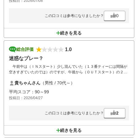
投稿日：2026/07/08
0
この口コミは参考になりましたか？
続きを見る
1.0
総合評価
迷惑なプレー？
午前中は（ＩＮスタート）少し混んでいた（１３番ティーには間隔が
空きすぎていたのでは）のですが、午後から（ＯＵＴスタート）の２番
（ショート）終了後次の３番（ロング）では６～７組（もっとかも）待
貴ちゃんさん
（男性 / 70代～）
ちで何があったのかも分からず、ただただ待っていました当然プレー終
了は１７時を過ぎていました、他に用事があったのですがキャンセルし
平均スコア：90～99
ました。
投稿日：2026/04/27
スタッフの方も忙しいとは思いますが、出来ればコース内の見回りをし
てほしいです。
2
この口コミは参考になりましたか？
続きを見る