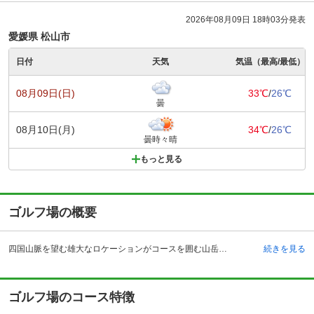
2026年08月09日 18時03分発表
愛媛県 松山市
日付
天気
気温（最高/最低）
08月09日(日)
33℃
/
26℃
曇
08月10日(月)
34℃
/
26℃
曇時々晴
もっと見る
ゴルフ場の概要
四国山脈を望む雄大なロケーションがコースを囲む山岳コースです。自然を生かした起伏が豪快なショットを誘います。昭和49年に開場されたコースにはクラブハウスがあり、レストランの他にメンバーズルームやショップの他、併設されたロッジやチャペルなどが高原のリゾートを思わせます。ロッジ以外での浴場等の施設はシャワーのみですが、車で10分ほどの温泉地へ訪れることも可能です。松山インターチェンジからは車で約30分となりますが、松山駅から発車する「久万、楽出」行きのバスでも来場できます。温暖な気候がオールシーズンのプレイを可能にし、四季折々の景観の違いを楽しむことができます。また『久万青銅之廻廊』もあり、様々な楽しみ方が可能です。
続きを見る
ゴルフ場のコース特徴