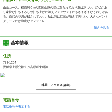
山岳コース。標高630ｍの四国山脈の懐に造られており夏は涼しい。起伏があ
り豪快な打ち下ろしや打ち上げに加えフェアウェイにもさまざまなうねりがあ
る。自然の谷川が残されており、秋は特に紅葉が映えて美しい。大きなベント
グリーンには適度なアンジュレ
続きを見る
基本情報
住所
791-1204
愛媛県上浮穴郡久万高原町東明神
地図・アクセス(詳細)
電話番号
電話番号を表示する