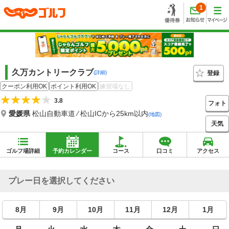
1
久万カントリークラブ
登録
(詳細)
クーポン利用OK
ポイント利用OK
練習場なし
3.8
フォト
愛媛県
松山自動車道 ⁄ 松山ICから25km以内
(地図)
天気
ゴルフ場詳細
予約カレンダー
コース
口コミ
アクセス
プレー日を選択してください
8月
9月
10月
11月
12月
1月