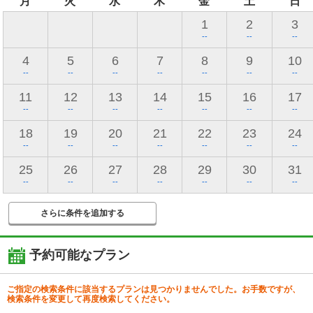
月
火
水
木
金
土
日
1
2
3
--
--
--
4
5
6
7
8
9
10
--
--
--
--
--
--
--
11
12
13
14
15
16
17
--
--
--
--
--
--
--
18
19
20
21
22
23
24
--
--
--
--
--
--
--
25
26
27
28
29
30
31
--
--
--
--
--
--
--
さらに条件を追加する
予約可能なプラン
ご指定の検索条件に該当するプランは見つかりませんでした。お手数ですが、
検索条件を変更して再度検索してください。