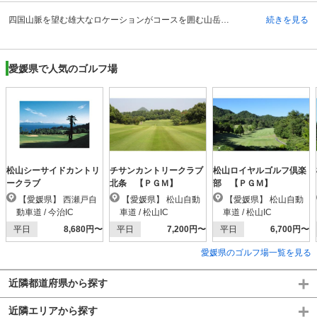
四国山脈を望む雄大なロケーションがコースを囲む山岳コースです。自然を生かした起伏が豪快なショットを誘います。昭和49年に開場されたコースにはクラブハウスがあり、レストランの他にメンバーズルームやショップの他、併設されたロッジやチャペルなどが高原のリゾートを思わせます。ロッジ以外での浴場等の施設はシャワーのみですが、車で10分ほどの温泉地へ訪れることも可能です。松山インターチェンジからは車で約30分となりますが、松山駅から発車する「久万、楽出」行きのバスでも来場できます。温暖な気候がオールシーズンのプレイを可能にし、四季折々の景観の違いを楽しむことができます。また『久万青銅之廻廊』もあり、様々な楽しみ方が可能です。
続きを見る
愛媛県で人気のゴルフ場
松山シーサイドカントリ
チサンカントリークラブ
松山ロイヤルゴルフ倶楽
ークラブ
北条 【ＰＧＭ】
部 【ＰＧＭ】
【愛媛県】 西瀬戸自
【愛媛県】 松山自動
【愛媛県】 松山自動
動車道 / 今治IC
車道 / 松山IC
車道 / 松山IC
平日
8,680円〜
平日
7,200円〜
平日
6,700円〜
愛媛県のゴルフ場一覧を見る
近隣都道府県から探す
近隣エリアから探す