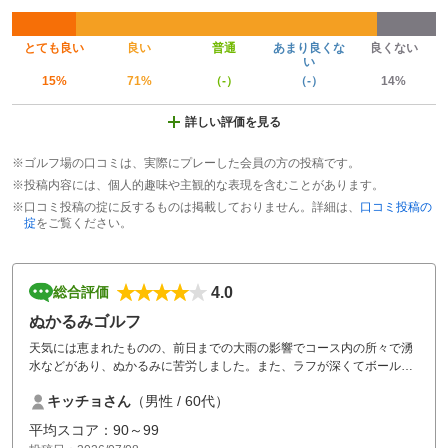
とても良い
良い
普通
あまり良くな
良くない
い
15%
71%
（-）
（-）
14%
詳しい評価を見る
※ゴルフ場の口コミは、実際にプレーした会員の方の投稿です。
※投稿内容には、個人的趣味や主観的な表現を含むことがあります。
※口コミ投稿の掟に反するものは掲載しておりません。詳細は、
口コミ投稿の
掟
をご覧ください。
4.0
総合評価
ぬかるみゴルフ
天気には恵まれたものの、前日までの大雨の影響でコース内の所々で湧
水などがあり、ぬかるみに苦労しました。また、ラフが深くてボールを
探すのが大変で、時には地面に埋まったりしていました。でも、コスパ
キッチョさん
（男性 / 60代）
良好で、満足です。
平均スコア：90～99