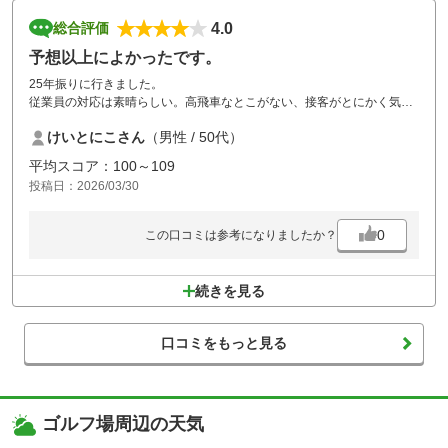
4.0
総合評価
予想以上によかったです。
25年振りに行きました。
従業員の対応は素晴らしい。高飛車なとこがない、接客がとにかく気持
ちがよかった（特にフロントとスタート室の女性）。コースは典型的な
けいとにこさん
（男性 / 50代）
山岳コース。メンテナンスもまずまずであった。ホール間の移動時に、
ややわかりにくい箇所もあり、看板等設置してくれたらありがたいで
平均スコア：100～109
す。
投稿日：2026/03/30
値段も手ごろな価格。レストランが少し見劣りするかなってとこでし
た。
0
この口コミは参考になりましたか？
続きを見る
口コミをもっと見る
ゴルフ場周辺の天気