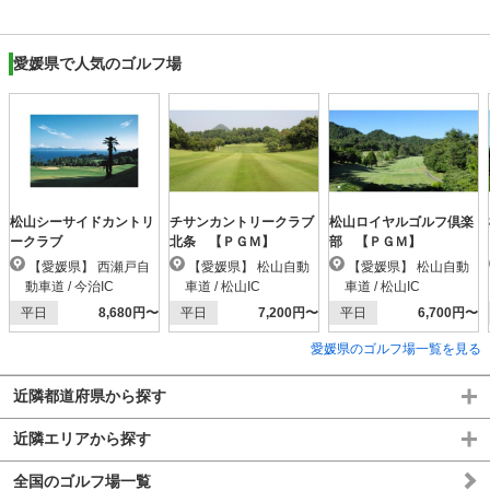
愛媛県で人気のゴルフ場
松山シーサイドカントリ
チサンカントリークラブ
松山ロイヤルゴルフ倶楽
ークラブ
北条 【ＰＧＭ】
部 【ＰＧＭ】
【愛媛県】 西瀬戸自
【愛媛県】 松山自動
【愛媛県】 松山自動
動車道 / 今治IC
車道 / 松山IC
車道 / 松山IC
平日
8,680円〜
平日
7,200円〜
平日
6,700円〜
愛媛県のゴルフ場一覧を見る
近隣都道府県から探す
近隣エリアから探す
全国のゴルフ場一覧