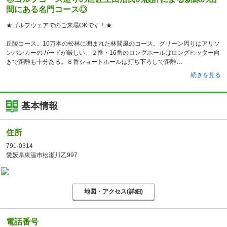
間にある名門コース◎
★ゴルフウェアでのご来場OKです！★
丘陵コース。10万本の松林に囲まれた林間風のコース。グリーン周りはアリソ
ンバンカーのガードが厳しい。２番・16番のロングホールはロングヒッター向
きで距離も十分ある。８番ショートホールは打ち下ろしで距離
続きを見る
基本情報
住所
791-0314
愛媛県東温市松瀬川乙997
地図・アクセス(詳細)
電話番号