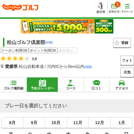
1
松山ゴルフ倶楽部
登録
(詳細)
クーポン利用OK
ポイント利用OK
練習場なし
3.8
フォト
愛媛県
松山自動車道 ⁄ 川内ICから5km以内
(地図)
天気
ゴルフ場詳細
予約カレンダー
コース
口コミ
アクセス
プレー日を選択してください
8月
9月
10月
11月
12月
1月