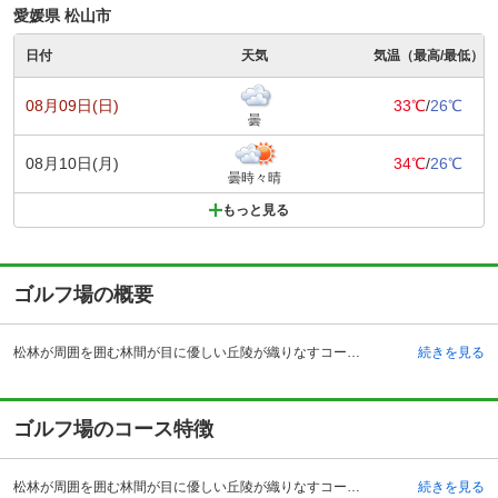
愛媛県 松山市
日付
天気
気温（最高/最低）
08月09日(日)
33℃
/
26℃
曇
08月10日(月)
34℃
/
26℃
曇時々晴
もっと見る
ゴルフ場の概要
松林が周囲を囲む林間が目に優しい丘陵が織りなすコースです。眼下に道後平野が広がるコースは上田治氏が設計を手掛け、昭和33年にオープンしました。クラブハウス内のレストランからはロングコースの18ホールが展望を広げ、常緑樹ならではの深緑が目に優しく、その数は10万本という壮大さです。松山市内から約40分というアクセスの良さは道後温泉までも約40分という立地の良さで、訪れるゴルファーを魅了しています。ハウス内の施設も充実し、レストランの他にもプレイに必要なものが揃うショップや落ち着いたロッカー、最大150名まで収納可能なミーティングルーム、軟水の浴場は女性側の展望は素晴らしくまるでリゾート地に訪れた気分になれます。
続きを見る
ゴルフ場のコース特徴
松林が周囲を囲む林間が目に優しい丘陵が織りなすコースです。眼下に道後平野が広がるコースは上田治氏が設計を手掛け、昭和33年にオープンしました。クラブハウス内のレストランからはロングコースの18ホールが展望を広げ、常緑樹ならではの深緑が目に優しく、その数は10万本という壮大さです。松山市内から約40分というアクセスの良さは道後温泉までも約40分という立地の良さで、訪れるゴルファーを魅了しています。ハウス内の施設も充実し、レストランの他にもプレイに必要なものが揃うショップや落ち着いたロッカー、最大150名まで収納可能なミーティングルーム、軟水の浴場は女性側の展望は素晴らしくまるでリゾート地に訪れた気分になれます。
続きを見る