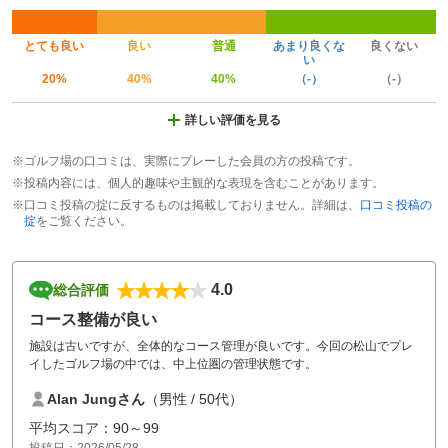
とても良い
良い
普通
あまり良くな
良くない
い
20%
40%
40%
（-）
（-）
詳しい評価を見る
※ゴルフ場の口コミは、実際にプレーした会員の方の投稿です。
※投稿内容には、個人的趣味や主観的な表現を含むことがあります。
※口コミ投稿の掟に反するものは掲載しておりません。詳細は、
口コミ投稿の
掟
をご覧ください。
4.0
総合評価
コース整備が良い
施設は古いですが、全体的なコース管理が良いです。今回の松山でプレ
イしたゴルフ場の中では、中上位圏の管理状態です。
Alan Jungさん
（男性 / 50代）
平均スコア：90～99
投稿日：2026/05/28