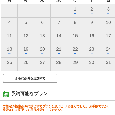
月
火
水
木
金
土
日
1
2
3
--
--
--
4
5
6
7
8
9
10
--
--
--
--
--
--
--
11
12
13
14
15
16
17
--
--
--
--
--
--
--
18
19
20
21
22
23
24
--
--
--
--
--
--
--
25
26
27
28
29
30
31
--
--
--
--
--
--
--
さらに条件を追加する
予約可能なプラン
ご指定の検索条件に該当するプランは見つかりませんでした。お手数ですが、
検索条件を変更して再度検索してください。