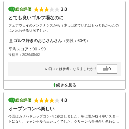
3.0
総合評価
とても良いゴルフ場なのに
フェアウェイのメンテナンスがもう少し出来ていればもっと良かったの
にと思わせる状況でした。
ゴルフ好きのおじさんさん
（男性 / 60代）
平均スコア：90～99
投稿日：2026/05/02
0
この口コミは参考になりましたか？
続きを見る
4.0
総合評価
オープンコンペ楽しい
今回はカザハヤカップコンペに参加しました、朝は雨が残り寒いスター
トになり、キャンセルも出たようでした、グリーンも普段余り使わない
サブグリーンを使用して芝の目が強く遅くて良く曲がる難しい環境でし