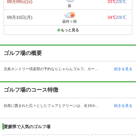
08月09日(日)
33℃
/
26℃
曇
08月10日(月)
34℃
/
26℃
曇時々晴
もっと見る
ゴルフ場の概要
北条カントリー倶楽部の予約ならじゃらんゴルフ。カートの有無や利用税、キャンセル料、ナイター設備、駐車場などのコース情報はもちろん、口コミ、フォトギャラリーなどコースの難易度や攻略に役立つ情報充実、予約する度にポイントが貯まるのでお得にゴルフをお楽しみ頂けます。 JR伊予北条駅から市街地を車で東に進むと、10分ほどで到着する立地の良さが魅力的なゴルフ場です。松山空港からは約50分、松山市中心部からは40分、松山観光港からは25分、今治港からも50分と交通手段を選ばない良好さや、施設内にある天然温泉が大きな魅力の一つにあげられます。地下1,200メートルより汲み上げた、アルカリ性単純温泉は、神経痛、筋肉痛、疲労回復等の効能があると言われゴルファーにぴったりの温泉です。夏場は、露天風呂（5月～10月下旬）も利用できます。屋内のお風呂も岩風呂になっており、明るく広々とした浴室は、プレーの後にリラックスできると好評です。ラジウムも含み、入浴後の保温効果と美肌効果が期待でき、女性ゴルファーにも喜ばれています。
続きを見る
ゴルフ場のコース特徴
自然に囲まれた広々としたフェアとグリーンは、全18ホールあります。コースからは瀬戸内海と高縄山といった豊かな自然が訪れるゴルファーを魅了します。16番ホールはパー4の右ドッグレッグのミドルホール、ティショットは距離感を見定め、左右のOBに注意が必要です。セカンドショットも打ち下しになるので最後まで気が抜けません。最終18番ホールは553ヤードのロングホールです。ティショットは思い切りよくセンター狙いで豪快に打ち出し、セカンドショットは打ち上げになるので繊細に、3打目でグリーンオンの勝負をかけるのが攻略のポイントです。広いフェアウェイで豪快にプレーを楽しめる一方、繊細なコース設計が訪れるすべてのゴルファーを満足させるコースとなっています。
続きを見る
愛媛県で人気のゴルフ場