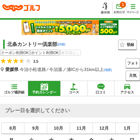
1
北条カントリー倶楽部
登録
(詳細)
クーポン利用OK
ポイント利用OK
練習場なし
3.5
フォト
愛媛県
今治小松道路 ⁄ 今治湯ノ浦ICから31km以上
(地図)
天気
ゴルフ場詳細
予約カレンダー
コース
口コミ
アクセス
プレー日を選択してください
8月
9月
10月
11月
12月
1月