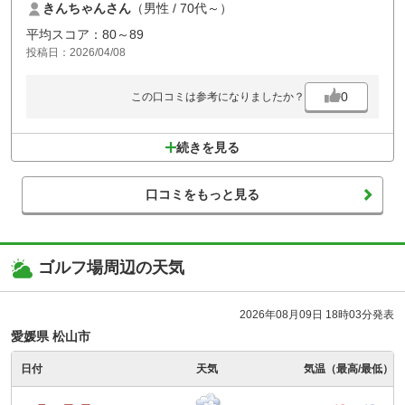
きんちゃんさん
（男性 / 70代～）
た、でも参加費も安く美味しい昼ご飯も付いていて運が良ければ賞品に
も当たる楽しみなゴルフでした!
平均スコア：80～89
投稿日：2026/04/08
0
この口コミは参考になりましたか？
続きを見る
口コミをもっと見る
ゴルフ場周辺の天気
2026年08月09日 18時03分発表
愛媛県 松山市
日付
天気
気温（最高/最低）