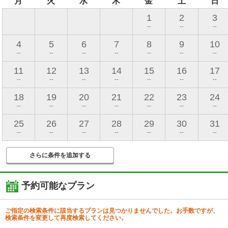
月
火
水
木
金
土
日
1
2
3
--
--
--
4
5
6
7
8
9
10
--
--
--
--
--
--
--
11
12
13
14
15
16
17
--
--
--
--
--
--
--
18
19
20
21
22
23
24
--
--
--
--
--
--
--
25
26
27
28
29
30
31
--
--
--
--
--
--
--
さらに条件を追加する
予約可能なプラン
ご指定の検索条件に該当するプランは見つかりませんでした。お手数ですが、
検索条件を変更して再度検索してください。