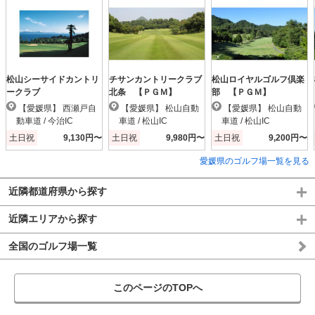
松山シーサイドカントリ
チサンカントリークラブ
松山ロイヤルゴルフ倶楽
ークラブ
北条 【ＰＧＭ】
部 【ＰＧＭ】
【愛媛県】 西瀬戸自
【愛媛県】 松山自動
【愛媛県】 松山自動
動車道 / 今治IC
車道 / 松山IC
車道 / 松山IC
土日祝
9,130円〜
土日祝
9,980円〜
土日祝
9,200円〜
愛媛県のゴルフ場一覧を見る
近隣都道府県から探す
近隣エリアから探す
全国のゴルフ場一覧
このページのTOPへ