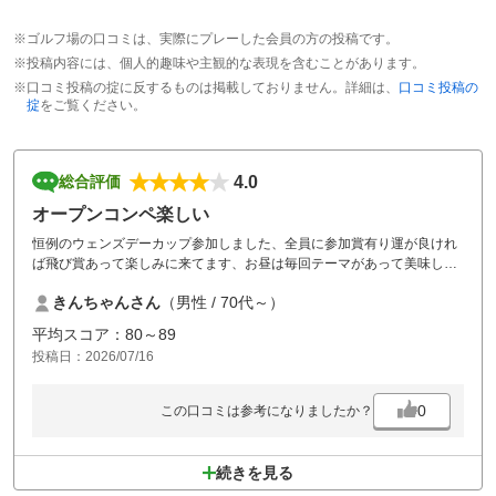
※ゴルフ場の口コミは、実際にプレーした会員の方の投稿です。
※投稿内容には、個人的趣味や主観的な表現を含むことがあります。
※口コミ投稿の掟に反するものは掲載しておりません。詳細は、
口コミ投稿の
掟
をご覧ください。
4.0
総合評価
オープンコンペ楽しい
恒例のウェンズデーカップ参加しました、全員に参加賞有り運が良けれ
ば飛び賞あって楽しみに来てます、お昼は毎回テーマがあって美味しい
食事も楽しみです、コースは芝付きも良くなっていてグリーンも綺麗に
きんちゃんさん
（男性 / 70代～）
仕上がってます、例年あった茶店のクーラー、氷、冷水のサービスが無
くなっていて寂しかったですが物価高騰の折止む負えないかと思います!
平均スコア：80～89
又来ます
投稿日：2026/07/16
0
この口コミは参考になりましたか？
続きを見る