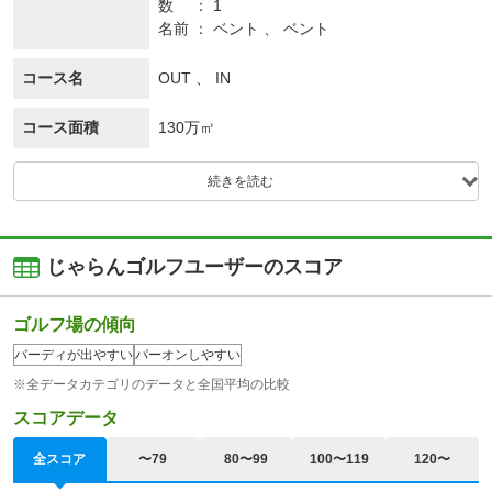
数
1
名前
ベント 、 ベント
コース名
OUT 、 IN
コース面積
130万㎡
続きを読む
じゃらんゴルフユーザーのスコア
ゴルフ場の傾向
バーディが出やすい
パーオンしやすい
※全データカテゴリのデータと全国平均の比較
スコアデータ
全スコア
〜79
80〜99
100〜119
120〜