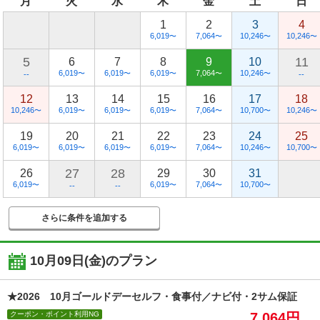
月
火
水
木
金
土
日
1
2
3
4
6,019
7,064
10,246
10,246
〜
〜
〜
〜
5
11
6
7
8
9
10
6,019
6,019
6,019
7,064
10,246
〜
〜
〜
〜
〜
--
--
12
13
14
15
16
17
18
10,246
6,019
6,019
6,019
7,064
10,700
10,246
〜
〜
〜
〜
〜
〜
〜
19
20
21
22
23
24
25
6,019
6,019
6,019
6,019
7,064
10,246
10,700
〜
〜
〜
〜
〜
〜
〜
27
28
26
29
30
31
6,019
6,019
7,064
10,700
〜
〜
〜
〜
--
--
さらに条件を追加する
10月09日(金)
のプラン
★2026 10月ゴールドデーセルフ・食事付／ナビ付・2サム保証
クーポン・ポイント利用NG
7,064円