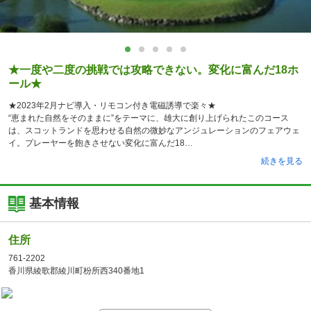
★一度や二度の挑戦では攻略できない。変化に富んだ18ホ
ール★
★2023年2月ナビ導入・リモコン付き電磁誘導で楽々★
“恵まれた自然をそのままに”をテーマに、雄大に創り上げられたこのコース
は、スコットランドを思わせる自然の微妙なアンジュレーションのフェアウェ
イ。プレーヤーを飽きさせない変化に富んだ18
続きを見る
基本情報
住所
761-2202
香川県綾歌郡綾川町枌所西340番地1