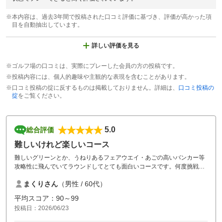
※本内容は、過去3年間で投稿された口コミ評価に基づき、評価が高かった項
目を自動抽出しています。
詳しい評価を見る
※ゴルフ場の口コミは、実際にプレーした会員の方の投稿です。
※投稿内容には、個人的趣味や主観的な表現を含むことがあります。
※口コミ投稿の掟に反するものは掲載しておりません。詳細は、
口コミ投稿の
掟
をご覧ください。
5.0
総合評価
難しいけれど楽しいコース
難しいグリーンとか、うねりあるフェアウエイ・あごの高いバンカー等
攻略性に飛んでいてラウンドしてとても面白いコースです。何度挑戦し
ても飽きることのないコースレイアウトです。
まくりさん
（男性 / 60代）
平均スコア：90～99
投稿日：2026/06/23