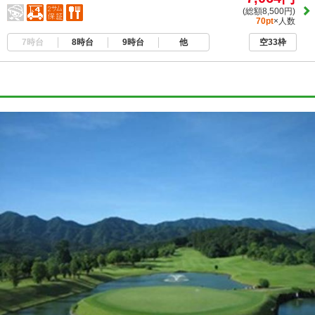
(総額8,500円)
70pt
×人数
7時台
8時台
9時台
他
空33枠