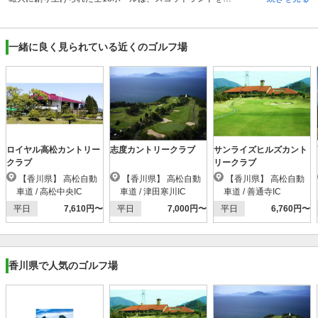
一緒に良く見られている近くのゴルフ場
ロイヤル高松カントリー
志度カントリークラブ
サンライズヒルズカント
クラブ
リークラブ
【香川県】 高松自動
【香川県】 高松自動
【香川県】 高松自動
車道 / 高松中央IC
車道 / 津田寒川IC
車道 / 善通寺IC
平日
7,610円〜
平日
7,000円〜
平日
6,760円〜
香川県で人気のゴルフ場