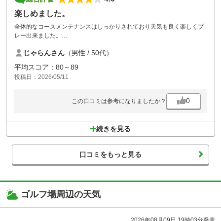
楽しめました。
全体的なコースメンテナンスはしっかりされており天気も良く楽しくプ
レー出来ました。
他の書き込みにもある通り距離は短いもののフェアウェイは狭くうね
じゃらんさん
（男性 / 50代）
り、グリーンは下りは早く、グリーン周りはふかふかの砂の大小深いバ
ンカーが待ち受けます。
平均スコア：80～89
スコアを纏めるには様々な傾斜地からのショットや距離感など色々なス
投稿日：2026/05/11
キルを求められます。
0
この口コミは参考になりましたか？
続きを見る
口コミをもっと見る
ゴルフ場周辺の天気
2026年08月09日 19時03分発表