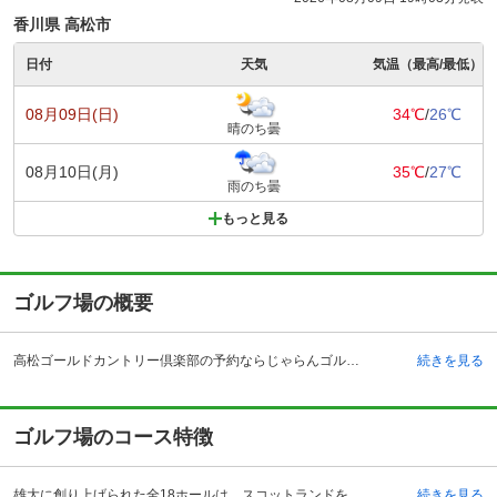
香川県 高松市
日付
天気
気温（最高/最低）
08月09日(日)
34℃
/
26℃
晴のち曇
08月10日(月)
35℃
/
27℃
雨のち曇
もっと見る
ゴルフ場の概要
高松ゴールドカントリー倶楽部の予約ならじゃらんゴルフ。カートの有無や利用税、キャンセル料、ナイター設備、駐車場などのコース情報はもちろん、口コミ、フォトギャラリーなどコースの難易度や攻略に役立つ情報充実、予約する度にポイントが貯まるのでお得にゴルフをお楽しみ頂けます。 高松空港から車で約10分、こんぴら温泉郷へは車で約40分、塩江温泉郷へは車で20分ほどの距離に位置し、観光地へのアクセスも抜群です。プレー後に日本屈指の温泉郷で汗を流すこともでき、贅沢なゴルフライフが満喫できます。コースは世界的に有名なコース設計者 ピート・ダイの弟子、 ロン・フェリスによる設計です。デザインコンセプトの「あらゆるレベルのゴルファーに同質の歓びを」という彼の信念を随所に感じることのできる計算された作りになっています。また、ドライビングレンジ、バンカー、アプローチ、グリーンと多彩な練習場を完備しており、自分の技量を試したい上級者だけでなく、ゴルフを上達したい方にもおすすめです。レストランは、名物18ホールが見渡せる開放的な作りになっており、プレーを振り返りながらゆっくりと食事を楽しむことができます。
続きを見る
ゴルフ場のコース特徴
雄大に創り上げられた全18ホールは、スコットランドを思わせる自然な起伏を生かした「自然の恵みそのままに」というコンセプトを随所に感じられる美しいコースです。ホールの高低差が少なく、ブラインドホールや隠れたハザードもほとんどなく、セカンド地点からグリーンを確認できるため、初めてのラウンドでも安心してショットできるため、他では味わえない爽快感を味わうことができます。18番ホールは一日を締めくくるにふさわしい名物ホールで、グリーンの廻りを池で囲まれたアイランド・グリーンが悠然とゴルファーを待ち構えています。2オンも狙える距離ながら、大きなリスクと背中合わせのスリリング感がチャレンジ精神を掻き立て、訪れるすべての人を魅了します。
続きを見る