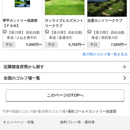
琴平カントリー倶楽部
サンライズヒルズカント
志度カントリークラブ
【ＰＧＭ】
リークラブ
【香川県】 高松自動
【香川県】 高松自動
【香川県】 高松自動
車道 / さぬき豊中IC
車道 / 善通寺IC
車道 / 津田寒川IC
平日
5,990円〜
平日
5,760円〜
平日
7,000円〜
香川県のゴルフ場一覧を見る
近隣都道府県から探す
全国のゴルフ場一覧
このページのTOPへ
TOP
四国のゴルフ場
香川県のゴルフ場
高松ゴールドカントリー倶楽部
キャンペーン・特集
無料プレー券・優待券