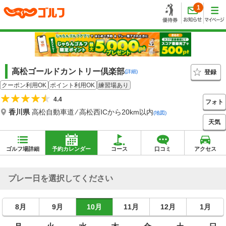
1
高松ゴールドカントリー倶楽部
登録
(詳細)
クーポン利用OK
ポイント利用OK
練習場あり
4.4
フォト
香川県
高松自動車道 ⁄ 高松西ICから20km以内
(地図)
天気
ゴルフ場詳細
予約カレンダー
コース
口コミ
アクセス
プレー日を選択してください
8月
9月
10月
11月
12月
1月