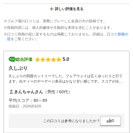
詳しい評価を見る
※ゴルフ場の口コミは、実際にプレーした会員の方の投稿です。
※投稿内容には、個人的趣味や主観的な表現を含むことがあります。
※口コミ投稿の掟に反するものは掲載しておりません。詳細は、
口コミ投稿の
掟
をご覧ください。
5.0
総合評価
久しぶり
久しぶりの四国カントリーでした。フェアウェイは広くゆったりと打て
ます。白ティーのヤーデージ表示はかなり甘い感じです。スコアが出や
すいコースと言えるでしょう。フロントのアットホームな感じも個人的
きんちゃんさん
（男性 / 60代）
には気に入ってます。
平均スコア：80～89
投稿日：2026/03/20
0
この口コミは参考になりましたか？