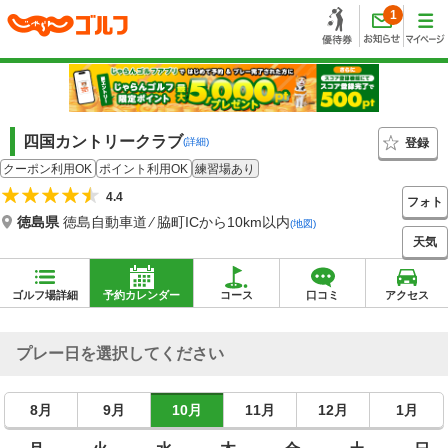
1
四国カントリークラブ
登録
(詳細)
クーポン利用OK
ポイント利用OK
練習場あり
4.4
フォト
徳島県
徳島自動車道 ⁄ 脇町ICから10km以内
(地図)
天気
ゴルフ場詳細
予約カレンダー
コース
口コミ
アクセス
プレー日を選択してください
8月
9月
10月
11月
12月
1月