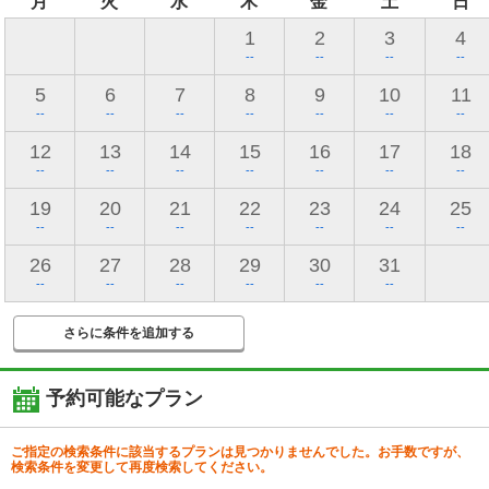
月
火
水
木
金
土
日
1
2
3
4
--
--
--
--
5
6
7
8
9
10
11
--
--
--
--
--
--
--
12
13
14
15
16
17
18
--
--
--
--
--
--
--
19
20
21
22
23
24
25
--
--
--
--
--
--
--
26
27
28
29
30
31
--
--
--
--
--
--
さらに条件を追加する
予約可能なプラン
ご指定の検索条件に該当するプランは見つかりませんでした。お手数ですが、
検索条件を変更して再度検索してください。