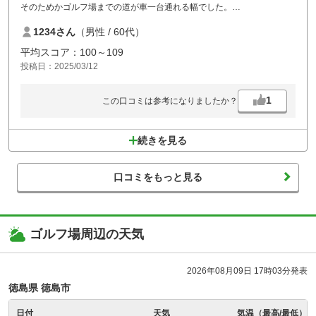
そのためかゴルフ場までの道が車一台通れる幅でした。
コースも途中アップダウンがきついカート道があって滑らないか心配で
1234さん
（男性 / 60代）
した。
スタッフは皆さんいい感じで食事も定食が多く良かった。
平均スコア：100～109
投稿日：2025/03/12
1
この口コミは参考になりましたか？
続きを見る
口コミをもっと見る
ゴルフ場周辺の天気
2026年08月09日 17時03分発表
徳島県 徳島市
日付
天気
気温（最高/最低）