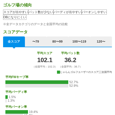
ゴルフ場の傾向
スコアが出やすい
パット数が少ない
バーディが出やすい
パーオンしやすい
OBになりにくい
※全データカテゴリのデータと全国平均の比較
スコアデータ
全スコア
〜79
80〜99
100〜119
120〜
平均スコア
平均パット数
102.1
36.2
（全国平均：102.3）
（全国平均：36.7）
じゃらんゴルフユーザーのスコア
全国平均
平均FWキープ率
52.7%
52.9%
平均バーディ率
1.5%
1.3%
平均パーオン率
19.4%