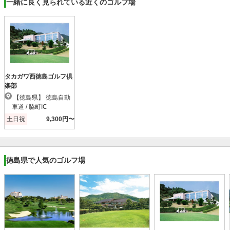
一緒に良く見られている近くのゴルフ場
タカガワ西徳島ゴルフ倶
楽部
【徳島県】 徳島自動
車道 / 脇町IC
土日祝
9,300円〜
徳島県で人気のゴルフ場