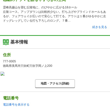
霊峰高越山を望む丘陵地に、のびやかに広がる18ホール
丘陵コース。アップダウンは比較的少ない。打ち上げやブラインドホールもあ
るが、フェアウェイが広いので安心して打てる。アウトは１番がゆるやかに左
ドッグレッグしている打ち下ろしのロング。７番
続きを見る
基本情報
住所
777-0005
徳島県美馬市穴吹町穴吹字岡ノ上200
地図・アクセス(詳細)
電話番号
電話番号を表示する