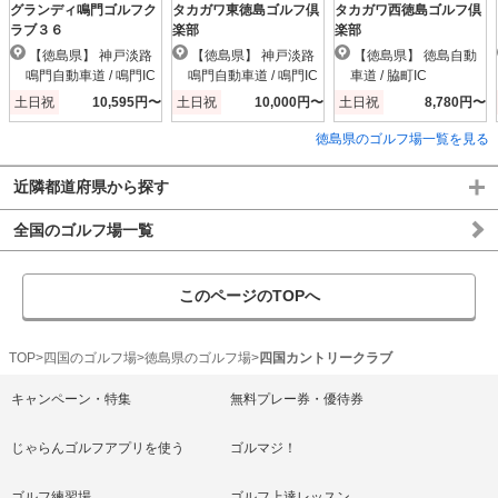
グランディ鳴門ゴルフク
タカガワ東徳島ゴルフ倶
タカガワ西徳島ゴルフ倶
ラブ３６
楽部
楽部
【徳島県】 神戸淡路
【徳島県】 神戸淡路
【徳島県】 徳島自動
鳴門自動車道 / 鳴門IC
鳴門自動車道 / 鳴門IC
車道 / 脇町IC
土日祝
10,595円〜
土日祝
10,000円〜
土日祝
8,780円〜
徳島県のゴルフ場一覧を見る
近隣都道府県から探す
全国のゴルフ場一覧
このページのTOPへ
TOP
四国のゴルフ場
徳島県のゴルフ場
四国カントリークラブ
キャンペーン・特集
無料プレー券・優待券
じゃらんゴルフアプリを使う
ゴルマジ！
ゴルフ練習場
ゴルフ上達レッスン