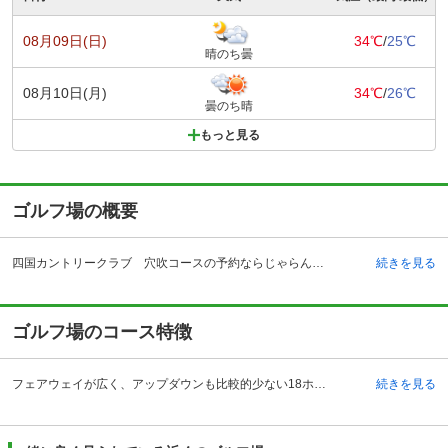
08月09日(日)
34℃
/
25℃
晴のち曇
08月10日(月)
34℃
/
26℃
曇のち晴
もっと見る
ゴルフ場の概要
四国カントリークラブ 穴吹コースの予約ならじゃらんゴルフ。カートの有無や利用税、キャンセル料、ナイター設備、駐車場などのコース情報はもちろん、口コミ、フォトギャラリーなどコースの難易度や攻略に役立つ情報充実、予約する度にポイントが貯まるのでお得にゴルフをお楽しみ頂けます。 徳島県美馬市の四国カントリークラブは、脇坂インターチェンジから車で約18分、穴吹駅からタクシーで約14分のところにあるゴルフ場です。高越山を望む丘陵地にのびやかに、壮大に広がる自然美が活かされたコース。開場は昭和52年で、コース設計は金子安三氏が手掛けました。名門と呼ぶにふさわしい雰囲気を持つクラブハウスには、プロショップや上品なロッカールーム、天井が高く広々として、ゆったりくつろげる空間となっているレストランなどがあり、コンペルームや練習場も併設されています。落ち着いて、ゆっくりゴルフを楽しみたい方に好まれそうな印象のコース。クラブハウスは、プレー前はゆっくりとくつろぎ、プレー後は仲間たちとプレーの感動を分かち合う空間として最適です。
続きを見る
ゴルフ場のコース特徴
フェアウェイが広く、アップダウンも比較的少ない18ホールの丘陵コースです。OUTコースの2番ホールは、セカンドが打ち上げとなっており、クラブは大き目を選択するなど戦略性の高いホール。3番ホールは池越え、7番ホールは谷越えとなっており、自然美と一体化したコースとなっています。INコースは10番ホールが2段グリーンとなっており、アプローチには気を付けましょう。12番ホールはクリーク越え、13番ホールは池越えになっており、INコースも自然を上手く生かした作りになっています。15番ホールは名物のロングホールで、渓流とクリークが美しくはあるが、グリーン手前のクリークとバンカーには注意と緊張感を強いられるホールとなっています。
続きを見る