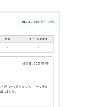
口コミ評価の見方・説明
食事
コースが戦略的
-
-
投稿日：2023/05/08
しく廻らせて頂きました。 一つ残念
で疲れました。