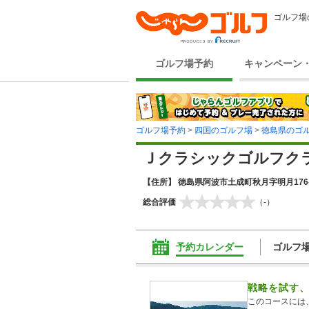
ゴルフ場
ゴルフ場予約
キャンペーン
ゴルフ場予約
>
四国のゴルフ場
>
徳島県のゴ
Ｊクラシックゴルフク
【住所】 徳島県阿波市土成町秋月字明月176-
総合評価
（-）
予約カレンダー
ゴルフ
戦略を試す、
このコースには