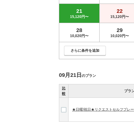
21
22
15,120円〜
15,120円〜
28
29
10,020円〜
10,020円〜
さらに条件を追加
09月21日
のプラン
比
プラ
較
★日曜/祝日★リクエストセルフプレー