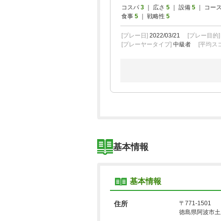
コスパ
3
｜ 広さ
5
｜ 設備
5
｜ コー
食事
5
｜ 戦略性
5
[プレー日]
2022/03/21
[プレー目的
[プレーヤータイプ]
中級者
[平均スコ
基本情報
基本情報
住所
〒771-1501
徳島県阿波市土成