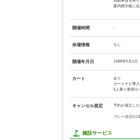
自動車道を降り
案内標示板に従
開場時間
-
休場情報
なし
開場年月日
1998年5月1日
カート
あり
カートナビ導入
5人乗り乗用カ
キャンセル規定
予約が成立した
プレー当日の1
施設サービス