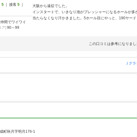
ス
5
｜ 接客
5
｜
大阪から遠征でした。
インスタートで、いきなり池がプレッシャーになるホールが多
当たらなくなり汗かきました。5ホール目にやっと、190ヤー
]
仲間でワイワイ
パーオンしてから良くなりました。
ア]
90～99
結果、49 42の91でした。
先行組、後続組のマナーも良く楽しく回れました。
この口コミは参考になりまし
Ｊクラ
町秋月字明月176-1