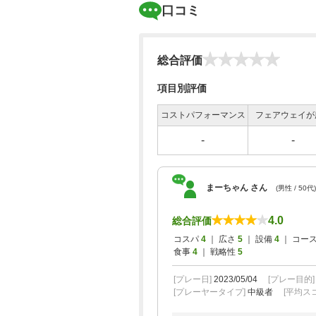
口コミ
総合評価
項目別評価
コストパフォーマンス
フェアウェイが
-
-
まーちゃん さん
(男性 / 50代)
4.0
総合評価
コスパ
4
｜ 広さ
5
｜ 設備
4
｜ コー
食事
4
｜ 戦略性
5
[プレー日]
2023/05/04
[プレー目的
[プレーヤータイプ]
中級者
[平均スコ