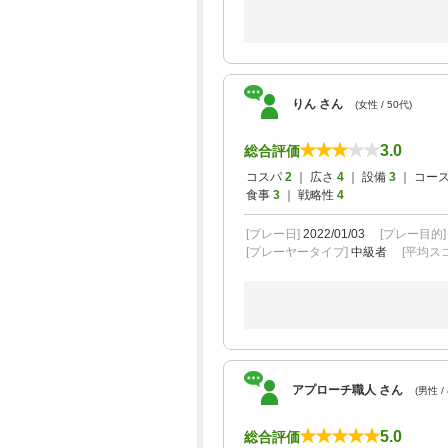
りん さん
(女性 / 50代)
3.0
総合評価
コスパ
2
｜ 広さ
4
｜ 設備
3
｜ コー
食事
3
｜ 戦略性
4
[プレー日]
2022/01/03
[プレー目的
[プレーヤータイプ]
中級者
[平均スコ
アプローチ職人 さん
(男性 /
5.0
総合評価