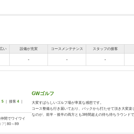
広い
設備が充実
コースメンテナンス
スタッフの接客
-
-
-
GWゴルフ
ス
5
｜ 接客
4
｜
大変すばらしいゴルフ場が率直な感想です。
コース整備も行き届いており、バックから打たせて頂き大変楽
なのが、前半・後半の両方とも3時間超えの待ち待ちラウンド
]
仲間でワイワイ
ア]
80～89