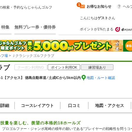
1
お得なお知らせ
ヘル
の検索・予約ならじゃらんゴルフ
こんにちは
ゲスト
さん
・特集
無料プレー券・優待券
ポイントが1%たまる
ルフ場
> Ｊクラシックゴルフクラブ
ラブ
クーポン利用NG
ポイント利用OK
練習場あり
1
【アクセス】 徳島自動車道 ⁄ 土成ICから5km以内
地図・ルート確認
場詳細
コースレイアウト
口コミ
地図・アクセス
技量を楽しむ、羨望の本格的18ホールズ
、プロゴルファー・ジャンボ尾崎の積年の願いである“プレイヤーの戦略性を問うコー