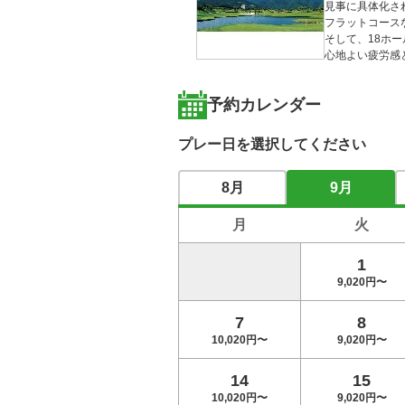
見事に具体化さ
フラットコース
そして、18ホ
心地よい疲労感
予約カレンダー
プレー日を選択してください
8月
9月
月
火
1
9,020円〜
7
8
10,020円〜
9,020円〜
14
15
10,020円〜
9,020円〜