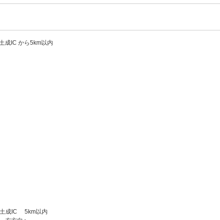
土成IC から5km以内
土成IC 5km以内