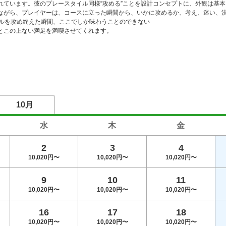
れています。彼のプレースタイル同様“攻める”ことを設計コンセプトに、外観は基本
ながら、プレイヤーは、コースに立った瞬間から、いかに攻めるか、考え、迷い、決
ールを攻め終えた瞬間、ここでしか味わうことのできない

とこの上ない満足を満喫させてくれます。
10月
水
木
金
2
3
4
10,020円〜
10,020円〜
10,020円〜
9
10
11
10,020円〜
10,020円〜
10,020円〜
16
17
18
10,020円〜
10,020円〜
10,020円〜