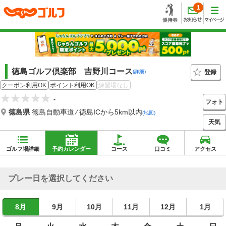
1
徳島ゴルフ倶楽部 吉野川コース
登録
(詳細)
クーポン利用OK
ポイント利用OK
練習場なし
-
フォト
徳島県
徳島自動車道 ⁄ 徳島ICから5km以内
(地図)
天気
ゴルフ場詳細
予約カレンダー
コース
口コミ
アクセス
プレー日を選択してください
8月
9月
10月
11月
12月
1月