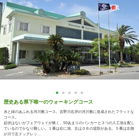
歴史ある県下唯一のウォーキングコース
水と緑のあふれる河川敷コース。吉野川右岸の河川敷に造成されたフラットな
コース。
起伏はないがフェアウェイが狭く、50あまりのバンカーと３つの人工池を配し
ているのでかなり難しい。１番は右に池、左はＯＢの堤防がある。５番は左側
が川で左ドッグレッ