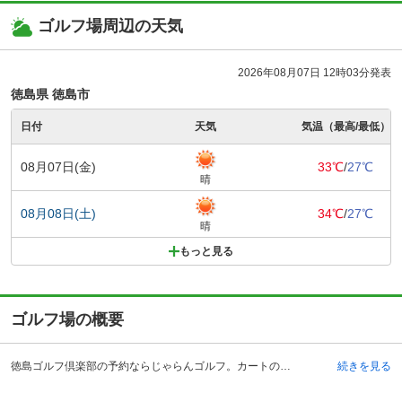
ゴルフ場周辺の天気
2026年08月07日 12時03分発表
徳島県 徳島市
日付
天気
気温（最高/最低）
08月07日(金)
33℃
/
27℃
晴
08月08日(土)
34℃
/
27℃
晴
もっと見る
ゴルフ場の概要
徳島ゴルフ倶楽部の予約ならじゃらんゴルフ。カートの有無や利用税、キャンセル料、ナイター設備、駐車場などのコース情報はもちろん、口コミ、フォトギャラリーなどコースの難易度や攻略に役立つ情報充実、予約する度にポイントが貯まるのでお得にゴルフをお楽しみ頂けます。 この徳島ゴルフ倶楽部は、徳県徳島市の吉野川と鮎喰川沿いに位置する、水と緑のあふれるフラットな河川敷コースです。昭和34年開場の、佐藤儀一氏設計による、歴史ある河川敷コースとして多くのプレーヤーに親しまれています。徳島自動車道・徳島インターチェンジより、旧国道11号を北上し、吉野川橋手前を左折し、約1キロメートル。ＪＲ徳島線・徳島駅からタクシーで約7分と交通の便もよく、県下唯一のウォーキングコースで、健康促進にウォーキングゴルフを楽しめます。また、市街地にあるので手軽にプレーすることができます。父母同伴プレーも可能で、ジュニア料金の設定もあるので、近くの市民吉野川運動場と合わせて、休日に家族と楽しみたいゴルフ場です。
続きを見る