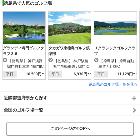
徳島県で人気のゴルフ場
グランディ鳴門ゴルフク
タカガワ東徳島ゴルフ倶
Ｊクラシックゴルフクラ
ラブ３６
楽部
ブ
【徳島県】 神戸淡路
【徳島県】 神戸淡路
【徳島県】 徳島自動
鳴門自動車道 / 鳴門IC
鳴門自動車道 / 鳴門IC
車道 / 土成IC
平日
10,500円〜
平日
6,930円〜
平日
11,129円〜
徳島県のゴルフ場一覧を見る
近隣都道府県から探す
全国のゴルフ場一覧
このページのTOPへ