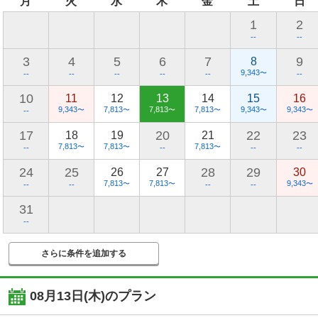
月
火
水
木
金
土
日
1
2
--
--
3
4
5
6
7
9
8
9,343
〜
--
--
--
--
--
--
10
11
12
13
14
15
16
9,343
7,813
7,813
7,813
9,343
9,343
〜
〜
〜
〜
〜
〜
--
17
20
22
23
18
19
21
7,813
7,813
7,813
〜
〜
〜
--
--
--
--
24
25
28
29
26
27
30
7,813
7,813
9,343
〜
〜
〜
--
--
--
--
31
--
さらに条件を追加する
08月13日(木)
のプラン