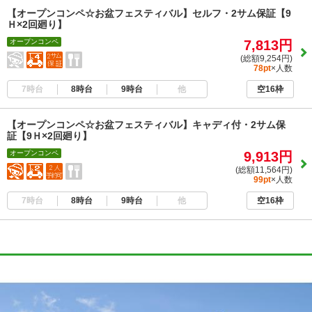
【オープンコンペ☆お盆フェスティバル】セルフ・2サム保証【9
Ｈ×2回廻り】
オープンコンペ
7,813円
(総額9,254円)
78pt
×人数
7時台
8時台
9時台
他
空16枠
【オープンコンペ☆お盆フェスティバル】キャディ付・2サム保
証【9Ｈ×2回廻り】
オープンコンペ
9,913円
(総額11,564円)
99pt
×人数
7時台
8時台
9時台
他
空16枠