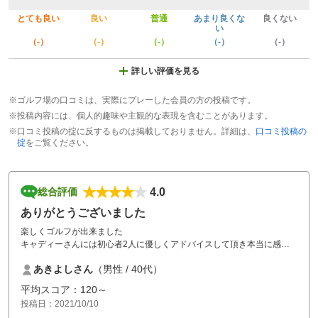
とても良い
良い
普通
あまり良くな
良くない
い
（-）
（-）
（-）
（-）
（-）
詳しい評価を見る
※ゴルフ場の口コミは、実際にプレーした会員の方の投稿です。
※投稿内容には、個人的趣味や主観的な表現を含むことがあります。
※口コミ投稿の掟に反するものは掲載しておりません。詳細は、
口コミ投稿の
掟
をご覧ください。
4.0
総合評価
ありがとうございました
楽しくゴルフが出来ました
キャディーさんには初心者2人に優しくアドバイスして頂き本当に感謝
です
あきよしさん
（男性 / 40代）
また行かせてもらいます。
平均スコア：120～
投稿日：2021/10/10