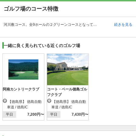
ゴルフ場のコース特徴
河川敷コース。全9ホールの２グリーンコースとなっており、初心者、女性、ジュニアに最適です。吉野川右岸の河川敷に造成された、水と緑のあふれるフラットなコースとなっており、起伏はないが、フェアウェイが狭く、50あまりのバンカーと、3つの人工芝を配しているのでかなり難しいです。1番は右に池、左はOBの堤防があります。5番は左側が川で、左ドッグレッグ。6番のドッグレッグや8番の池とバンカーの効いたショートホールなどは、個性的で味のあるホールとなっています。グリーンはベントで広く、アンジュレーションが効いています。河川敷のため、ポイントは風。このコースで練習すれば、距離感や風の読みはレベルアップしそうです。手入れも良く、上級者も楽しめるコース構成です。
続きを見る
一緒に良く見られている近くのゴルフ場
阿南カントリークラブ
コート・ベール徳島ゴル
フクラブ
【徳島県】 徳島自動
【徳島県】 徳島自動
車道 / 徳島IC
車道 / 徳島IC
平日
7,200円〜
平日
7,430円〜