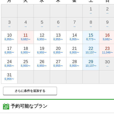
月
火
水
木
金
土
日
1
2
--
--
3
4
5
6
7
8
9
--
--
--
--
--
--
--
10
11
12
13
14
15
16
6,955
9,682
6,955
6,955
6,955
8,773
9,682
〜
〜
〜
〜
〜
〜
〜
17
18
19
20
21
22
23
6,955
6,955
6,955
6,955
6,955
10,137
11,046
〜
〜
〜
〜
〜
〜
〜
30
24
25
26
27
28
29
6,955
6,955
6,955
6,955
6,955
10,137
〜
〜
〜
〜
〜
〜
--
31
6,955
〜
さらに条件を追加する
予約可能なプラン