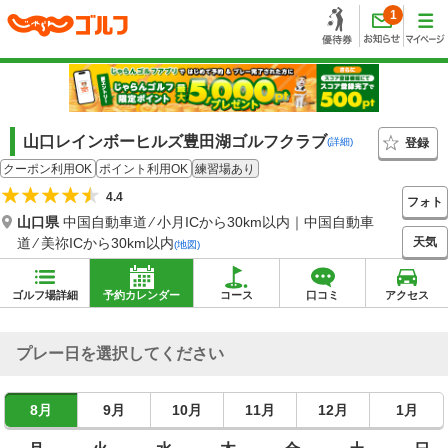
1
山口レインボーヒルズ豊田湖ゴルフクラブ
登録
(詳細)
クーポン利用OK
ポイント利用OK
練習場あり
4.4
フォト
山口県
中国自動車道 ⁄ 小月ICから30km以内｜中国自動車
天気
道 ⁄ 美祢ICから30km以内
(地図)
ゴルフ場詳細
予約カレンダー
コース
口コミ
アクセス
プレー日を選択してください
8月
9月
10月
11月
12月
1月