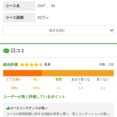
コース名
OUT 、 IN
コース面積
82万㎡
続きを読む
口コミ
4.4
総合評価
件数：135
とても良い
良い
普通
あまり良くな
良くない
い
35%
65%
（-）
（-）
（-）
ユーザーが高く評価しているポイント
コースメンテナンスが良い
コースの管理状態に対する信頼が非常に厚く、常にコンディションの良い