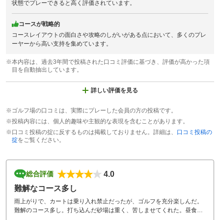
状態でプレーできると高く評価されています。
コースが戦略的
コースレイアウトの面白さや攻略のしがいがある点において、多くのプレ
ーヤーから高い支持を集めています。
※本内容は、過去3年間で投稿された口コミ評価に基づき、評価が高かった項
目を自動抽出しています。
詳しい評価を見る
※ゴルフ場の口コミは、実際にプレーした会員の方の投稿です。
※投稿内容には、個人的趣味や主観的な表現を含むことがあります。
※口コミ投稿の掟に反するものは掲載しておりません。詳細は、
口コミ投稿の
掟
をご覧ください。
4.0
総合評価
難解なコース多し
雨上がりで、カートは乗り入れ禁止だったが、ゴルフを充分楽しんだ。
難解のコース多し。打ち込んだ砂場は重く、苦しませてくれた。昼食は
コスパ良く、メニューの選択肢も多い。従業員の対応は良い。昨今の油