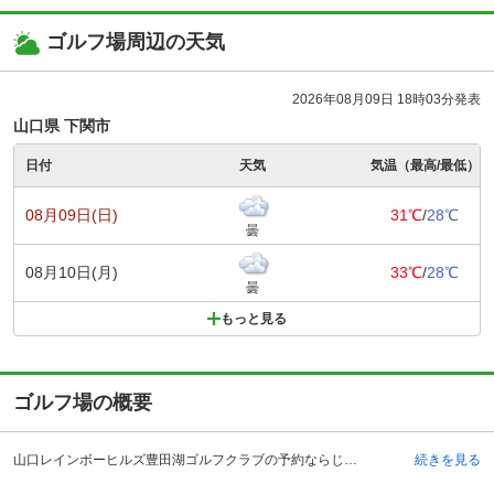
ゴルフ場周辺の天気
2026年08月09日 18時03分発表
山口県 下関市
日付
天気
気温（最高/最低）
08月09日(日)
31℃
/
28℃
曇
08月10日(月)
33℃
/
28℃
曇
もっと見る
ゴルフ場の概要
山口レインボーヒルズ豊田湖ゴルフクラブの予約ならじゃらんゴルフ。カートの有無や利用税、キャンセル料、ナイター設備、駐車場などのコース情報はもちろん、口コミ、フォトギャラリーなどコースの難易度や攻略に役立つ情報充実、予約する度にポイントが貯まるのでお得にゴルフをお楽しみ頂けます。 山口レインボーヒルズ豊田湖ゴルフクラブは中国自動車道・小月インターチェンジより約30分です。電車の場合、JR美祢線・於福駅よりタクシーでおよそ25分です。クラブバスも予約制で運行しています。1971年より愛されるこのゴルフクラブは、設備が充実しており、品揃え豊富なレストラン、メンテナンスが行き届いたコース、アクセスの良さ、コースの距離やレイアウト等、ユーザーから高評価のゴルフ場です。多くのイベントも開催されているほか、様々な宿泊パックも用意しており、多くのゴルファーに利用しやすいと好評であり、リピーターも多くなっています。平日も利用者が多いです。他にも、幹事さんに向けてコンペプランや、コンペの賞品を予算に応じて用意してくれる嬉しいサービスもあります。
続きを見る