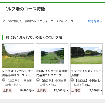
ゴルフ場のコース特徴
豊田湖に面した丘陵地のレイクサイドコースのため、コースからの景色が素晴らしいです。整備の行き届いたコースは、全部で18ホール。OUTはフラットで雄大なホールが多く、3・4番のミドルホールは距離が長いので、ある程度の飛距離が必要となります。ちなみに、4番ホールは豊田湖ゴルフクラブで難易度NO.1のミドルホールです。5番ショートは右サイドに滝があり、グリーン奥に豊田湖を望むコース一の絶景である。INは多少起伏があります。15番はアメリカンスタイルのムードを持つ名物ホールで、距離のある打ち下ろし。池のあるコースが多く攻略のし甲斐があり、2012年7月のコースレート査定においては、74.3となり難度の高いコースとなっています。行けばいくほど面白いゴルフ場です。
続きを見る
一緒に良く見られている近くのゴルフ場
レークスワンカントリー
山口レインボーヒルズ関
ブルーラインカントリー
倶楽部美祢コース（山
門菊川ゴルフクラブ
倶楽部
口）
【山口県】 中国自動
【山口県】 中国自動
【山口県】 中国自動
車道 / 小月IC
車道 / 小月IC
車道 / 美祢IC
土日祝
10,800円〜
土日祝
12,000円〜
土日祝
7,000円〜