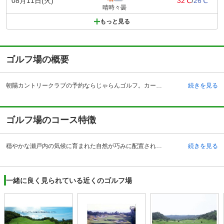
08月11日(火)
32℃
/
26℃
晴時々曇
もっと見る
ゴルフ場の概要
朝陽カントリークラブの予約ならじゃらんゴルフ。カートの有無や利用税、キャンセル料、ナイター設備、駐車場などのコース情報はもちろん、口コミ、フォトギャラリーなどコースの難易度や攻略に役立つ情報充実、予約する度にポイントが貯まるのでお得にゴルフをお楽しみ頂けます。 山口県山陽小野田市の朝陽カントリークラブは、小野田インターチェンジから車で約3分、厚狭駅からタクシーで約8分のところにあるゴルフ場です。山陽新幹線が縦断する非常に珍しいコース。白鷲の群れが飛び交う湖が特徴で、交通の便が良いにもかかわらず、自然と野生動物に触れられる和やかなゴルフ場です。開場は昭和41年で、コース設計は間野貞吉氏。クラブハウスはゆとりある広さのデザインで、明るさと開放感ある吹き抜けのロビーの他、季節に合わせたメニューが揃うレストランや岩風呂などがあります。なお、パーティーの開催やVIPルームの使用などもでき、隣接する山陽ゴルフセンターは天然芝350ヤードの本格ドライビングレンジ、深夜24時まで営業しています。
続きを見る
ゴルフ場のコース特徴
穏やかな瀬戸内の気候に育まれた自然が巧みに配置され、野生動物も見ることができる18ホールの丘陵コースです。OUTコースの4番ホールはフェアウェイが最も狭いホールとなっており、ティショットの正確性が要求されるほか、グリーン手前のバンカーに注意。5番ホールは池越えですが、池の上を流れる風には注意が必要です。グリーンは馬の背になっているので慎重に落としどころをコントロール。INコースの12番ホールは距離が長いことに加えてグリーン手前に大きな松がガードしていることに注意。そのINコースは白鷲の群れがたたずむ湖を取り囲むように設計されています。樹木も多く、湖を中心に雄大な自然を満喫しながらのゴルフが楽しめます。
続きを見る
一緒に良く見られている近くのゴルフ場