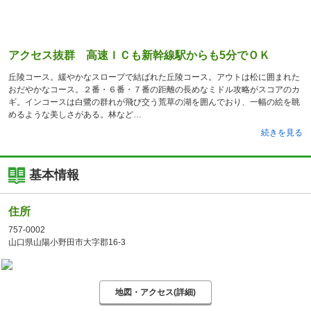
アクセス抜群 高速ＩＣも新幹線駅からも5分でＯＫ
丘陵コース。緩やかなスロープで結ばれた丘陵コース。アウトは松に囲まれた
おだやかなコース。２番・６番・７番の距離の長めなミドル攻略がスコアのカ
ギ。インコースは白鷺の群れが飛び交う荒草の湖を囲んでおり、一幅の絵を眺
めるような美しさがある。林など
続きを見る
基本情報
住所
757-0002
山口県山陽小野田市大字郡16-3
地図・アクセス(詳細)