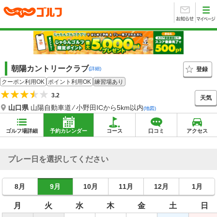
朝陽カントリークラブ
登録
(詳細)
クーポン利用OK
ポイント利用OK
練習場あり
3.2
天気
山口県
山陽自動車道 ⁄ 小野田ICから5km以内
(地図)
ゴルフ場詳細
予約カレンダー
コース
口コミ
アクセス
プレー日を選択してください
8月
9月
10月
11月
12月
1月
月
火
水
木
金
土
日