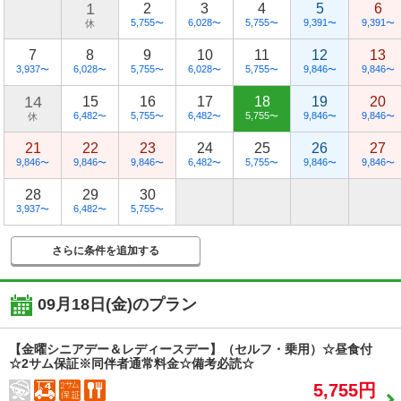
1
2
3
4
5
6
5,755
6,028
5,755
9,391
9,391
休
〜
〜
〜
〜
〜
7
8
9
10
11
12
13
3,937
6,028
5,755
6,028
5,755
9,846
9,846
〜
〜
〜
〜
〜
〜
〜
14
15
16
17
18
19
20
6,482
5,755
6,482
5,755
9,846
9,846
休
〜
〜
〜
〜
〜
〜
21
22
23
24
25
26
27
9,846
9,846
9,846
6,482
5,755
9,846
9,846
〜
〜
〜
〜
〜
〜
〜
28
29
30
3,937
6,482
5,755
〜
〜
〜
さらに条件を追加する
09月18日(金)
のプラン
【金曜シニアデー＆レディースデー】（セルフ・乗用）☆昼食付
☆2サム保証※同伴者通常料金☆備考必読☆
5,755円