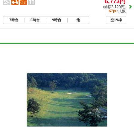
6,773円
(総額8,120円)
67pt
×人数
7時台
8時台
9時台
他
空19枠