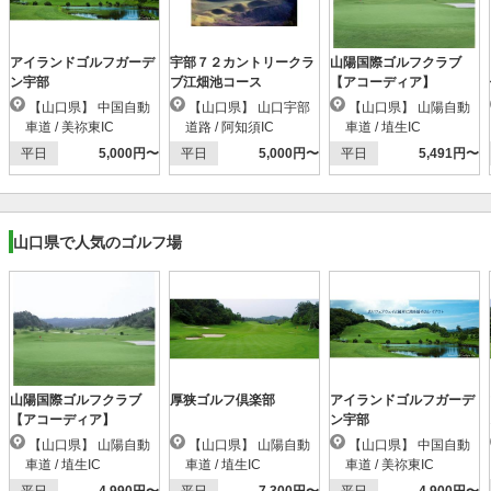
アイランドゴルフガーデ
宇部７２カントリークラ
山陽国際ゴルフクラブ
ン宇部
ブ江畑池コース
【アコーディア】
【山口県】 中国自動
【山口県】 山口宇部
【山口県】 山陽自動
車道 / 美祢東IC
道路 / 阿知須IC
車道 / 埴生IC
平日
5,000円〜
平日
5,000円〜
平日
5,491円〜
山口県で人気のゴルフ場
山陽国際ゴルフクラブ
厚狭ゴルフ倶楽部
アイランドゴルフガーデ
【アコーディア】
ン宇部
【山口県】 山陽自動
【山口県】 山陽自動
【山口県】 中国自動
車道 / 埴生IC
車道 / 埴生IC
車道 / 美祢東IC