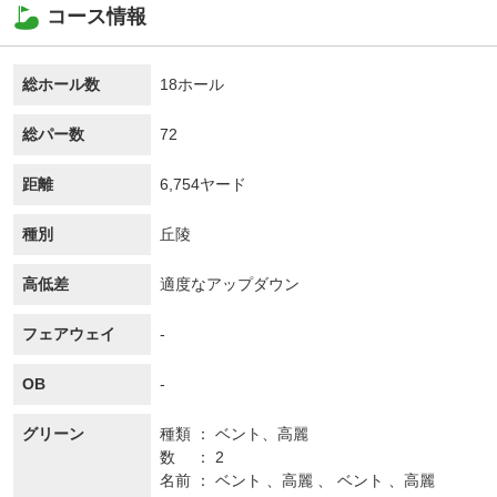
コース情報
総ホール数
18ホール
総パー数
72
距離
6,754ヤード
種別
丘陵
高低差
適度なアップダウン
フェアウェイ
-
OB
-
グリーン
種類
ベント、
高麗
数
2
名前
ベント 、高麗 、 ベント 、高麗