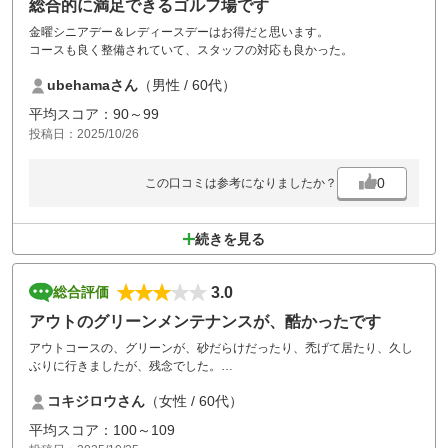
総合的に満足できるゴルフ場です
金曜シニアデー＆レディースデーはお得だと思います。
コースも良く整備されていて、スタッフの対応も良かった。
ubehamaさん
（男性 / 60代）
平均スコア：90～99
投稿日：2025/10/26
0
この口コミは参考になりましたか？
続きを見る
3.0
総合評価
アウトのグリーンメンテナンスが、酷かったです
アウトコースの、グリーンが、砂だらけだったり、禿げて居たり、久し
ぶりに行きましたが、残念でした。
お風呂のお湯がぬるくて、風邪ひきそうでした。女性客が少なかったか
コキジロウさん
（女性 / 60代）
らかも、しれませんが、これからもっと寒くなるので気をつけて欲しい
デス。
平均スコア：100～109