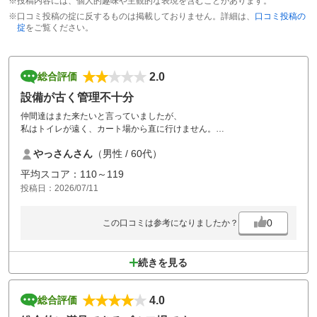
※投稿内容には、個人的趣味や主観的な表現を含むことがあります。
※口コミ投稿の掟に反するものは掲載しておりません。詳細は、
口コミ投稿の
掟
をご覧ください。
2.0
総合評価
設備が古く管理不十分
仲間達はまた来たいと言っていましたが、
私はトイレが遠く、カート場から直に行けません。
ロビーから回り行くことになりました。
やっさんさん
（男性 / 60代）
私は初めてだったから不便に思ったかもしれませんが。
脱衣所にも、トイレが完備されていませんでした。
平均スコア：110～119
カートは自動で初めてでも、迷う事はありませんが、カート道に穴があ
投稿日：2026/07/11
り乗り心地はよくありませんでした。
0
この口コミは参考になりましたか？
続きを見る
4.0
総合評価