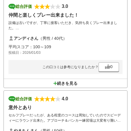
3.0
総合評価
仲間と楽しくプレー出来ました！
設備は古いですが、丁寧に接客いただき、気持ち良くプレー出来まし
た。
カートが踏んでも前進せず、バックファイアする事が多々ありました
アンディさん
（男性 / 40代）
笑
平均スコア：100～109
投稿日：2026/01/03
0
この口コミは参考になりましたか？
続きを見る
4.0
総合評価
意外とあり
セルフプレーだったが、ある程度のコースは周知していたのでスピーデ
ィーにラウンド出来た。アプローチ＆バンカー練習場は大変有り難い。
料金からすれば満足できる。
やまちんさん
（男性 / 50代）