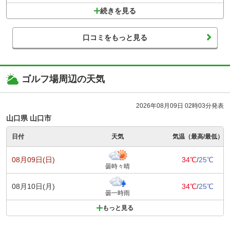
続きを見る
口コミをもっと見る
ゴルフ場周辺の天気
2026年08月09日 02時03分発表
山口県 山口市
日付
天気
気温（最高/最低）
08月09日(日)
34℃
/
25℃
曇時々晴
08月10日(月)
34℃
/
25℃
曇一時雨
もっと見る