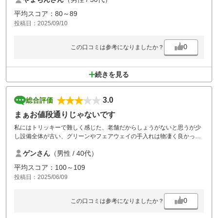
平均スコア：80～89
投稿日：2025/09/10
0
この口コミは参考になりましたか？
続きを見る
3.0
総合評価
まぁお値段通りじゃないです
私にはトリッキーで難しく感じた、老舗だからしょうがないと思うが少
し設備全体が古い、グリーンやフェアウェイの手入れは物凄く良かっ
た、コンペが入っていたせいなのか、たまたまなのかは分からないが昼
ゲンさん
（男性 / 40代）
食休憩1時間30分以上は待ちが多過ぎ。食事やスタッフサービスは良か
ったと思います。あと自分のミスですが、メイングリーンじゃ無い方に
平均スコア：100～109
目立つ赤い旗を置かないで欲しい、スタートの10番で間違えた方に2打
投稿日：2025/06/09
目を打ってしまった。紛らわしのでやめて欲しい。
0
この口コミは参考になりましたか？