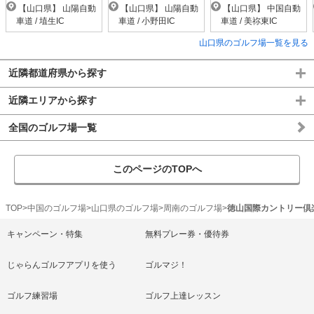
【山口県】 山陽自動
【山口県】 山陽自動
【山口県】 中国自動
車道 / 埴生IC
車道 / 小野田IC
車道 / 美祢東IC
山口県のゴルフ場一覧を見る
近隣都道府県から探す
近隣エリアから探す
全国のゴルフ場一覧
このページのTOPへ
TOP
中国のゴルフ場
山口県のゴルフ場
周南のゴルフ場
徳山国際カントリー倶
キャンペーン・特集
無料プレー券・優待券
じゃらんゴルフアプリを使う
ゴルマジ！
ゴルフ練習場
ゴルフ上達レッスン