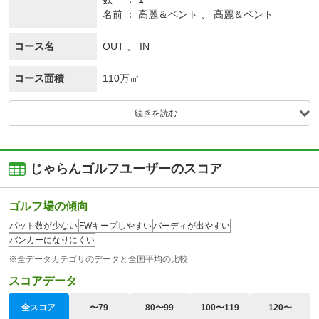
名前
高麗＆ベント 、 高麗＆ベント
コース名
OUT 、 IN
コース面積
110万㎡
続きを読む
じゃらんゴルフユーザーのスコア
ゴルフ場の傾向
パット数が少ない
FWキープしやすい
バーディが出やすい
バンカーになりにくい
※全データカテゴリのデータと全国平均の比較
スコアデータ
全スコア
〜79
80〜99
100〜119
120〜