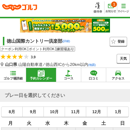
1
徳山国際カントリー倶楽部
登録
(詳細)
クーポン利用OK
ポイント利用OK
練習場あり
3.9
天気
山口県
山陽自動車道 ⁄ 徳山西ICから20km以内
(地図)
ゴルフ場詳細
予約カレンダー
コース
口コミ
アクセス
プレー日を選択してください
8月
9月
10月
11月
12月
1月
月
火
水
木
金
土
日