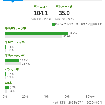
平均スコア
平均パット数
104.1
35.0
（全国平均：102.3）
（全国平均：36.7）
じゃらんゴルフユーザーのスコア
全国平均
平均FWキープ率
58.2%
52.9%
平均バーディ率
1.4%
1.3%
平均パーオン率
12.7%
15.4%
バンカー率
0.7%
1.3%
OB率
3.7%
1.8%
0%
20%
40%
60%
80%〜
※集計期間：2024年07月～2026年06月