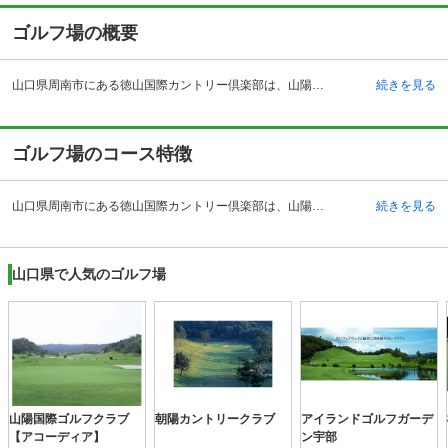
ゴルフ場の概要
山口県周南市にある徳山国際カントリー倶楽部は、山陽自動車道「徳山西インターチェンジ」から16キロメートル、JR山陽新幹線「徳山駅」からタクシーで20分の距離にあります。福井八十八氏によって設計され、1974年4月にオープンしました。秀峰四熊ケ岳の麓に広がる18ホールは、自然と調和をモットーにレイアウトされたバラエティに富んだコースで、いかに攻略するか頭脳性が要求されます。3階建のクラブハウスには個室（4人用）8室と大広間（80畳）が1部屋と温泉があり、宿泊も可能です。レストランでは倶楽部内の農園で採れた野菜や地元農家の米を使った料理が提供されています。ショップもあり、コンペ商品も扱っています。クラブの修理も行っており、フィッティングのスペシャリストがカスタマイズしてくれます。
続きを見る
ゴルフ場のコース特徴
山口県周南市にある徳山国際カントリー倶楽部は、山陽自動車道「徳山西インターチェンジ」から16キロメートル、JR山陽新幹線「徳山駅」からタクシーで20分の距離にあります。福井八十八氏によって設計され、1974年4月にオープンしました。秀峰四熊ケ岳の麓に広がる18ホールは、自然と調和をモットーにレイアウトされたバラエティに富んだコースで、いかに攻略するか頭脳性が要求されます。3階建のクラブハウスには個室（4人用）8室と大広間（80畳）が1部屋と温泉があり、宿泊も可能です。レストランでは倶楽部内の農園で採れた野菜や地元農家の米を使った料理が提供されています。ショップもあり、コンペ商品も扱っています。クラブの修理も行っており、フィッティングのスペシャリストがカスタマイズしてくれます。
続きを見る
山口県で人気のゴルフ場
山陽国際ゴルフクラブ
朝陽カントリークラブ
アイランドゴルフガーデ
【アコーディア】
ン宇部