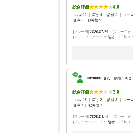
4.0
総合評価
コスパ
4
｜ 広さ
4
｜ 設備
4
｜ コー
食事
-
｜ 戦略性
5
[プレー日]
2026/07/26
[プレー目的
[プレーヤータイプ]
中級者
[平均スコ
ubehama さん
(男性 / 60代)
3.0
総合評価
コスパ
3
｜ 広さ
2
｜ 設備
3
｜ コー
食事
3
｜ 戦略性
3
[プレー日]
2026/04/16
[プレー目的
[プレーヤータイプ]
中級者
[平均スコ