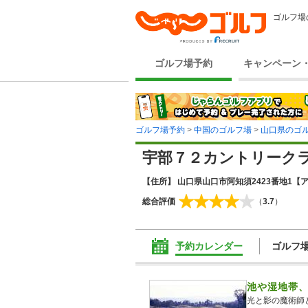
ゴルフ場
ゴルフ場予約
キャンペーン
ゴルフ場予約
>
中国のゴルフ場
>
山口県のゴ
宇部７２カントリーク
【住所】 山口県山口市阿知須2423番地1
【ア
総合評価
（
3.7
）
予約カレンダー
ゴルフ
池や湿地帯
光と影の魔術師