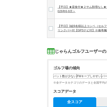
【平日】★昼食付★２サム割増なし★
026年6-9月＞
【平日】3組9名様以上コンペ（セル
リンクバー付【GPSナビ付】※備考欄必
じゃらんゴルフユーザーの
ゴルフ場の傾向
パット数が少ない
FWキープしやすい
バ
※全データカテゴリのデータと全国平均
スコアデータ
全スコア