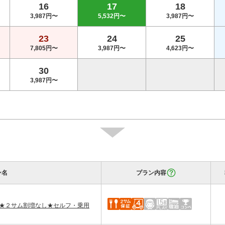
16
17
18
3,987円〜
5,532円〜
3,987円〜
23
24
25
7,805円〜
3,987円〜
4,623円〜
30
3,987円〜
ン名
プラン内容
付★２サム割増なし★セルフ・乗用