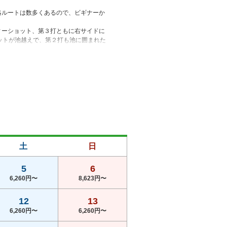


略ルートは数多くあるので、ビギナーか
ィーショット、第３打ともに右サイドに
ットが池越えで、第２打も池に囲まれた
は、第２打が池越えになり、グリーン回り
土
日
5
6
6,260円〜
8,623円〜
12
13
6,260円〜
6,260円〜