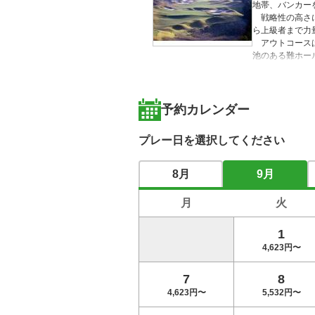
地帯、バンカー
　戦略性の高さ
ら上級者まで力
　アウトコース
池のある難ホー
1144㎡もの
をバンカーが囲
予約カレンダー
プレー日を選択してください
8月
9月
月
火
1
4,623円〜
7
8
4,623円〜
5,532円〜