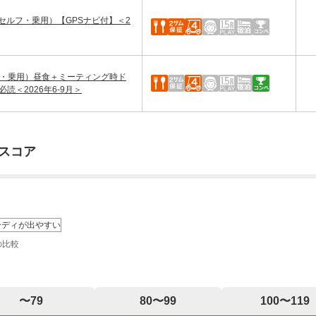
セルフ・乗用）【GPSナビ付】＜2
フ・乗用）昼食＋ミーティング時ド
読＜2026年6-9月＞
スコア
ーディが出やすい
の比較
〜79
80〜99
100〜119