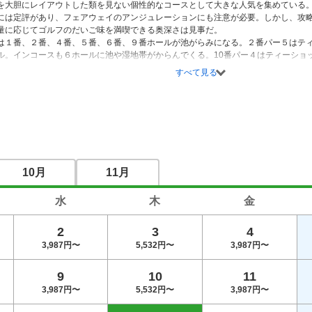
を大胆にレイアウトした類を見ない個性的なコースとして大きな人気を集めている。
には定評があり、フェアウェイのアンジュレーションにも注意が必要。しかし、攻
量に応じてゴルフのだいご味を満喫できる奥深さは見事だ。

は１番、２番、４番、５番、６番、９番ホールが池がらみになる。２番パー５はテ
ル。インコースも６ホールに池や湿地帯がからんでくる。10番パー４はティーショ
広大なグリーン目がけてのショットとなる。400ヤード以上と距離のある18番パー４
すべて見る
んでいる。
10月
11月
水
木
金
2
3
4
3,987円〜
5,532円〜
3,987円〜
9
10
11
3,987円〜
5,532円〜
3,987円〜