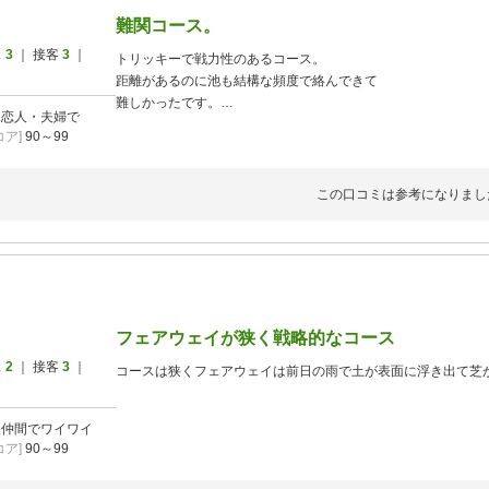
難関コース。
ス
3
｜ 接客
3
｜
トリッキーで戦力性のあるコース。
距離があるのに池も結構な頻度で絡んできて
難しかったです。
]
恋人・夫婦で
暑いのでスループランでのラウンドでしたが、
ア]
90～99
結構時間がかかりました。混み合っていないのに。
最終ホールの池超えは距離長すぎて無理です！
この口コミは参考になりまし
フェアウェイが狭く戦略的なコース
ス
2
｜ 接客
3
｜
コースは狭くフェアウェイは前日の雨で土が表面に浮き出て芝
]
仲間でワイワイ
ア]
90～99