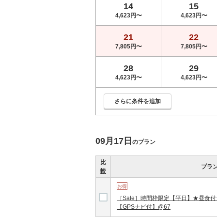
14
15
4,623円〜
4,623円〜
21
22
7,805円〜
7,805円〜
28
29
4,623円〜
4,623円〜
さらに条件を追加
09月17日
のプラン
比
プラ
較
お得
［Sale］時間枠限定【平日】★昼食
【GPSナビ付】@67