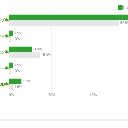
じ
ープ率
52.
1.5%
ディ率
1.3%
11.4%
オン率
15.4%
1.5%
カー率
1.3%
5.5%
OB率
1.8%
0%
20%
40%