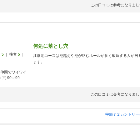
この口コミは参考になりまし
何処に落とし穴
ス
5
｜ 接客
5
｜
江畑池コースは池越えや池が絡むホールが多く敬遠する人が居
ます。
]
仲間でワイワイ
ア]
90～99
この口コミは参考になりまし
宇部７２カントリー