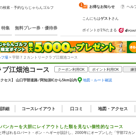
1
お得なお知らせ
ヘル
の検索・予約ならじゃらんゴルフ
こんにちは
ゲスト
さん
・特集
無料プレー券・優待券
ポイントが1%たまる
ルフ場
> 宇部７２カントリークラブ江畑池コース
ラブ江畑池コース
クーポン利用OK
ポイント利用OK
練
クセス】 山口宇部道路 ⁄ 阿知須ICから5km以内
地図・ルート確認
場詳細
コースレイアウト
口コミ
地図・アクセス
、バンカーを大胆にレイアウトした類を見ない個性的なコース
と呼ばれるロバート・ボン・ヘギーが設計し、2000年にオープンした「宇部72カ