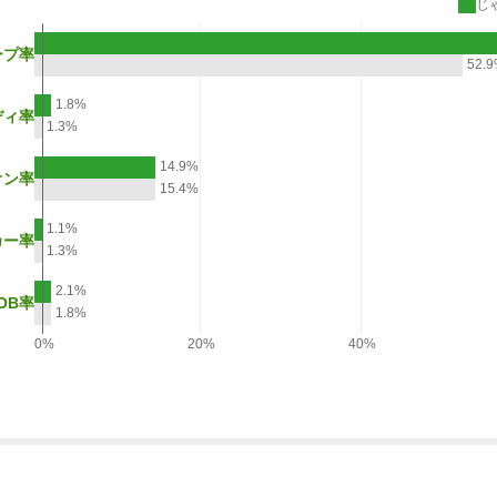
じ
ープ率
52.
1.8%
ディ率
1.3%
14.9%
オン率
15.4%
1.1%
カー率
1.3%
2.1%
OB率
1.8%
0%
20%
40%