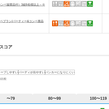
コンペ協賛品付）3組9名様以上～※
ペプラン/パーティー&コンペ賞品
スコア
キープしやすい
バーディが出やすい
バンカーになりにくい
の比較
〜79
80〜99
100〜119