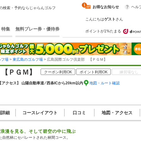
1
お得なお知らせ
ヘル
の検索・予約ならじゃらんゴルフ
こんにちは
ゲスト
さん
・特集
無料プレー券・優待券
ポイントが1%たまる
ルフ場
>
東広島のゴルフ場
> 広島国際ゴルフ倶楽部 【ＰＧＭ】
 【ＰＧＭ】
クーポン利用OK
ポイント利用OK
練習場なし
【アクセス】 山陽自動車道 ⁄ 西条ICから20km以内
地図・ルート確認
場詳細
コースレイアウト
口コミ
地図・アクセス
の浪漫を見る、そして碧空の中に飛ぶ
た自然林にセパレートされた林間コース。
