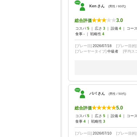
Ken さん
(男性 / 60代)
3.0
総合評価
コスパ
5
｜ 広さ
3
｜ 設備
4
｜ コー
食事
-
｜ 戦略性
4
[プレー日]
2026/07/18
[プレー目的
[プレーヤータイプ]
中級者
[平均スコ
パパ さん
(男性 / 50代)
5.0
総合評価
コスパ
5
｜ 広さ
5
｜ 設備
4
｜ コー
食事
4
｜ 戦略性
3
[プレー日]
2026/07/10
[プレー目的