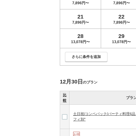
7,896円〜
7,896円〜
21
22
7,896円〜
7,896円〜
28
29
13,078円〜
13,078円〜
さらに条件を追加
12月30日
のプラン
比
プラ
較
土日祝/コンペパック/パーティ料理4
フィ別*
お得