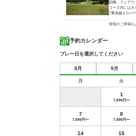
距離、フェアウ
コース内には大
7番池越えのパ
皆様のご来場心
予約カレンダー
プレー日を選択してください
8月
9月
月
火
1
7,896円〜
7
8
7,896円〜
7,896円〜
14
15