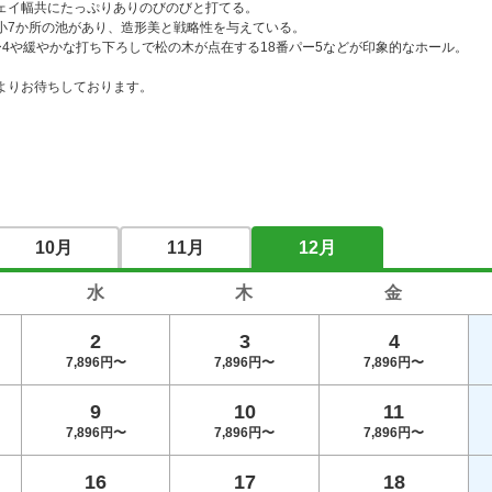
ェイ幅共にたっぷりありのびのびと打てる。

小7か所の池があり、造形美と戦略性を与えている。

ー4や緩やかな打ち下ろしで松の木が点在する18番パー5などが印象的なホール。

よりお待ちしております。
10月
11月
12月
水
木
金
2
3
4
7,896円〜
7,896円〜
7,896円〜
9
10
11
7,896円〜
7,896円〜
7,896円〜
16
17
18