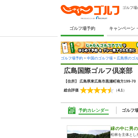
ゴルフ場
ゴルフ場予約
キャンペーン
ゴルフ場予約
>
中国のゴルフ場
>
広島県のゴ
広島国際ゴルフ倶楽部
【住所】 広島県東広島市黒瀬町南方199-70
総合評価
（
4.1
）
予約カレンダー
ゴルフ
緑の中に男
松林を主体とし