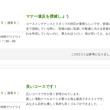
マナー違反を撲滅しょう
ス
5
｜ 接客
5
｜
コースメンテナンスとスタッフの対応が素晴らしいです。皆様
末で混雑している時に、前後の組に気遣いや配慮に欠ける若者
れを申請していないのに、乗入れほうだい。前が空いても、お
]
仲間でワイワイ
ろはどんどん詰まっているのにお構いなし！たった一組のマナ
ア]
90～99
と努力を無駄にしている事を大変残念に思いました。
大好きなゴルフ場なので、敢えて書き込みさせて頂きました。
この口コミは参考になりまし
良いコースです！
ス
5
｜ 接客
5
｜
広いコースですが良く管理されています。
新しい電動クールカートが乗り心地も最高でオススメです。
みなさん応対も優しく気持ち良くゴルフができました。
]
仲間でワイワイ
また行きます！