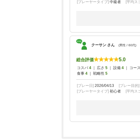
[プレーヤータイプ]
中級者
[平均スコ
クーサン さん
(男性 / 60代)
5.0
総合評価
コスパ
4
｜ 広さ
5
｜ 設備
4
｜ コー
食事
4
｜ 戦略性
5
[プレー日]
2026/04/13
[プレー目的
[プレーヤータイプ]
初心者
[平均スコ