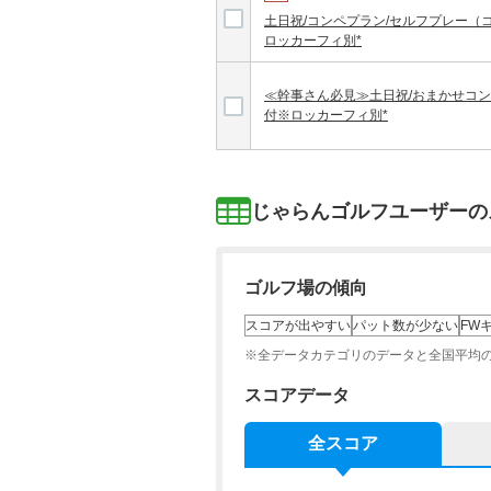
土日祝/コンペプラン/セルフプレー（
ロッカーフィ別*
≪幹事さん必見≫土日祝/おまかせコン
付※ロッカーフィ別*
じゃらんゴルフユーザーの
ゴルフ場の傾向
スコアが出やすい
パット数が少ない
FW
※全データカテゴリのデータと全国平均
スコアデータ
全スコア