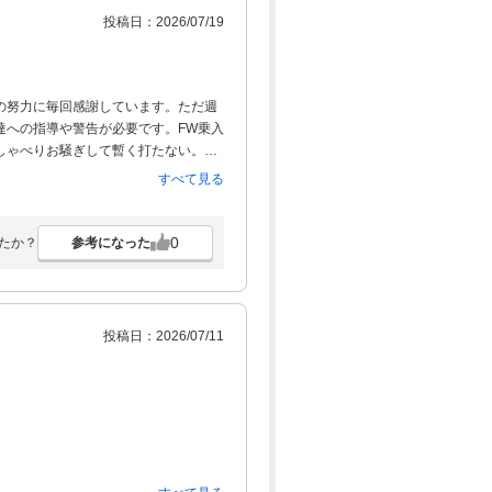
投稿日：2026/07/19
の努力に毎回感謝しています。ただ週
達への指導や警告が必要です。FW乗入
しゃべりお騒ぎして暫く打たない。後
ー違反が、スタッフの皆さんのご苦労
すべて見る
これからも宜しくお願い致します。
0
参考になった
たか？
投稿日：2026/07/11