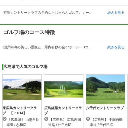
京覧カントリークラブの予約ならじゃらんゴルフ。カートの有無や利用税、キャンセル料、ナイター設備、駐車場などのコース情報はもちろん、口コミ、フォトギャラリーなどコースの難易度や攻略に役立つ情報充実、予約する度にポイントが貯まるのでお得にゴルフをお楽しみ頂けます。 広島県三原市にあります京覧カントリークラブは、本郷インターチェンジから13キロメートル、タクシーですと三原駅から約10分の好立地で、抜群のアクセスが魅力のゴルフ場です。全27ホールの3つのコースは、それぞれに独特の個性があり、プレーヤーの戦略性とテクニック、そして挑戦意欲を沸き立たせます。併設するクラブハウスは光を多く取り込んだ温かみのある空間となっており、レストランや喫茶、大浴場など設備も充実しており、プレーを振り返りながらゆっくりとリラックスすることができます。
続きを見る
ゴルフ場のコース特徴
瀬戸内海の美しい景観と、県内有数の全27ホール・3つのチャンピオンコースが魅力的な丘陵コースです。全長9,629ヤード(西：3,156、中：3,160、東：3,313）、パー108、全27ホールで、東コース、中コース、西コースの3つのコースはそれぞれに個性を持っており、風格や落ち着きのある雰囲気を味わうことができます。東コースは全体的にアップダウンの少ないフェアウェイで、左サイドに大きな池のある7番、グリーン手前に人工池がある9番などの戦略的なホールが特徴的です。中コースと西コースはフェアウェイが狭く感じますが、実際にプレーすると余裕があります。グリーンはコーライ芝で独特の感覚に注意が必要です。
続きを見る
広島県で人気のゴルフ場
東広島カントリークラ
広島紅葉カントリークラ
八千代カントリークラブ
ブ 【ＰＧＭ】
ブ
【広島県】 山陽自動
【広島県】 広島岩国
【広島県】 中国自動
車道 / 志和IC
道路 / 廿日市IC
車道 / 千代田IC