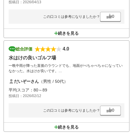
投稿日：2026/04/13
0
この口コミは参考になりましたか？
続きを見る
4.0
総合評価
水はけの良いゴルフ場
一晩中雨が降った直後のラウンドでも、地面がべちゃべちゃになってい
なかった。水はけが良いです。
コースは短く、ティーショットのクラブ選択を迫られ、個人的には面白
だいぞーさん
（男性 / 50代）
い。
平均スコア：80～89
食事の内容はおいといて、サービスのコーヒーやスイーツは嬉しい。
投稿日：2026/02/12
0
この口コミは参考になりましたか？
続きを見る