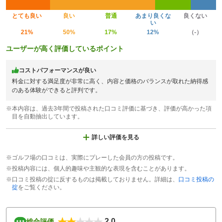
とても良い
良い
普通
あまり良くな
良くない
い
21%
50%
17%
12%
（-）
ユーザーが高く評価しているポイント
コストパフォーマンスが良い
料金に対する満足度が非常に高く、内容と価格のバランスが取れた納得感
のある体験ができると評判です。
※本内容は、過去3年間で投稿された口コミ評価に基づき、評価が高かった項
目を自動抽出しています。
詳しい評価を見る
※ゴルフ場の口コミは、実際にプレーした会員の方の投稿です。
※投稿内容には、個人的趣味や主観的な表現を含むことがあります。
※口コミ投稿の掟に反するものは掲載しておりません。詳細は、
口コミ投稿の
掟
をご覧ください。
2.0
総合評価