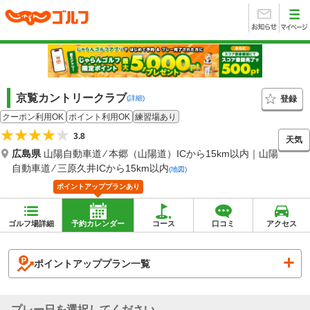
京覧カントリークラブ
登録
(詳細)
クーポン利用OK
ポイント利用OK
練習場あり
3.8
天気
広島県
山陽自動車道 ⁄ 本郷（山陽道）ICから15km以内｜山陽
自動車道 ⁄ 三原久井ICから15km以内
(地図)
ポイントアッププランあり
ゴルフ場詳細
予約カレンダー
コース
口コミ
アクセス
ポイントアッププラン一覧
プレー日を選択してください