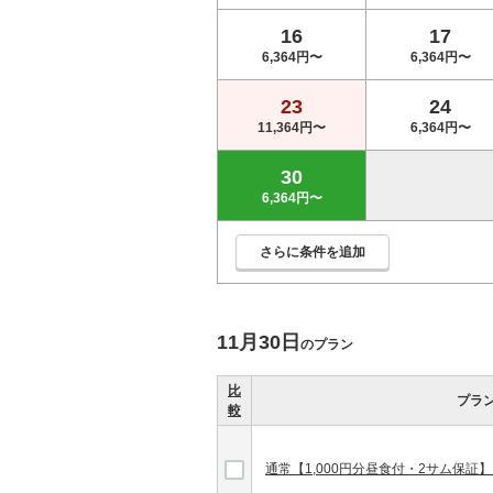
16
17
6,364円〜
6,364円〜
23
24
11,364円〜
6,364円〜
30
6,364円〜
さらに条件を追加
11月30日
のプラン
比
プラ
較
通常【1,000円分昼食付・2サム保証】