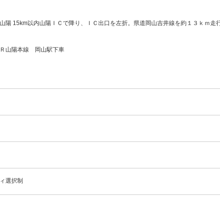
山陽 15km以内山陽ＩＣで降り、ＩＣ出口を左折。県道岡山吉井線を約１３ｋｍ走
Ｒ山陽本線 岡山駅下車
ィ選択制