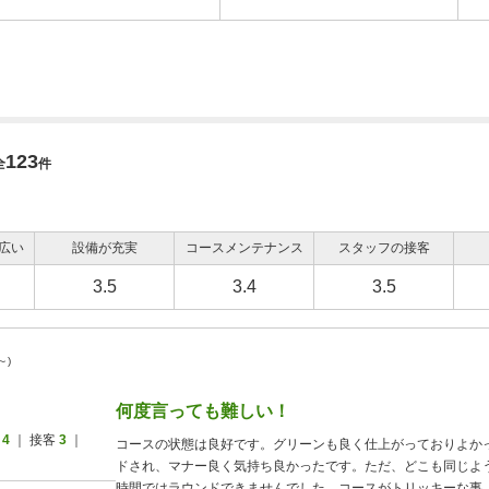
123
全
件
広い
設備が充実
コースメンテナンス
スタッフの接客
3.5
3.4
3.5
～)
何度言っても難しい！
ス
4
｜ 接客
3
｜
コースの状態は良好です。グリーンも良く仕上がっておりよか
ドされ、マナー良く気持ち良かったです。ただ、どこも同じよう
時間ではラウンドできませんでした。コースがトリッキーな事