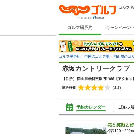
ゴルフ場
ゴルフ場予約
キャンペーン
ゴルフ場予約
>
中国のゴルフ場
>
岡山県のゴ
赤坂カントリークラブ
【住所】 岡山県赤磐市坂辺1366
【アクセス】
総合評価
（
3.8
）
予約カレンダー
ゴルフ
花と笑顔と
標高150～2