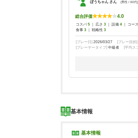
ぼうちゃん さん
(男性 / 60代)
4.0
総合評価
コスパ
5
｜ 広さ
3
｜ 設備
4
｜ コー
食事
3
｜ 戦略性
3
[プレー日]
2026/03/27
[プレー目的
[プレーヤータイプ]
中級者
[平均スコ
基本情報
基本情報