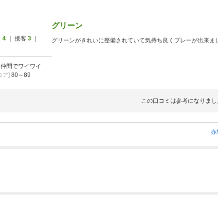
グリーン
ス
4
｜ 接客
3
｜
グリーンがきれいに整備されていて気持ち良くプレーが出来ま
]
仲間でワイワイ
ア]
80～89
この口コミは参考になりまし
赤