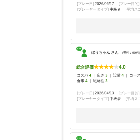
[プレー日]
2026/06/17
[プレー目的
[プレーヤータイプ]
中級者
[平均スコ
ぼうちゃん さん
(男性 / 60代)
4.0
総合評価
コスパ
4
｜ 広さ
3
｜ 設備
4
｜ コー
食事
4
｜ 戦略性
3
[プレー日]
2026/04/13
[プレー目的
[プレーヤータイプ]
中級者
[平均スコ