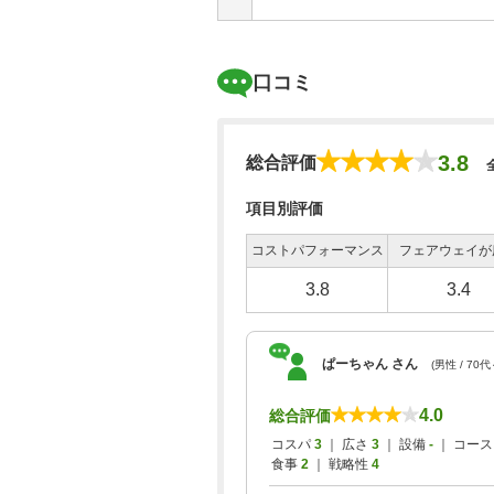
口コミ
3.8
総合評価
項目別評価
コストパフォーマンス
フェアウェイが
3.8
3.4
ぱーちゃん さん
(男性 / 70代
4.0
総合評価
コスパ
3
｜ 広さ
3
｜ 設備
-
｜ コー
食事
2
｜ 戦略性
4