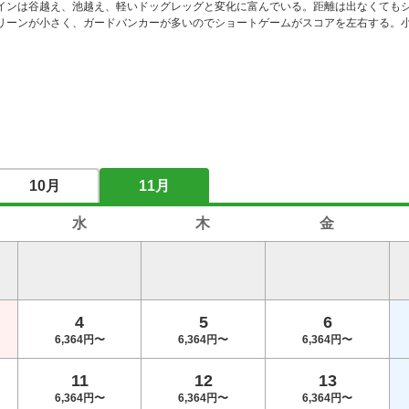
インは谷越え、池越え、軽いドッグレッグと変化に富んでいる。距離は出なくても
リーンが小さく、ガードバンカーが多いのでショートゲームがスコアを左右する。
10月
11月
水
木
金
4
5
6
6,364円〜
6,364円〜
6,364円〜
11
12
13
6,364円〜
6,364円〜
6,364円〜