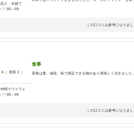
]
恋人・夫婦で
が小さく傾斜・芽？があることなどで、むずかしい事この上な
ア]
80～89
です。
この口コミは参考になりまし
食事
ス
4
｜ 接客
3
｜
昼食は量、値段、味で満足できる物があり美味しく頂きました
]
仲間でワイワイ
ア]
80～89
この口コミは参考になりまし