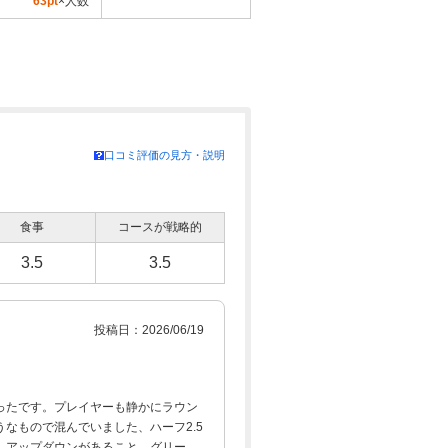
63pt
×人数
口コミ評価の見方・説明
食事
コースが戦略的
3.5
3.5
投稿日：2026/06/19
ったです。プレイヤーも静かにラウン
なもので混んでいました、ハーフ2.5
、アップダウンがあること、グリーン