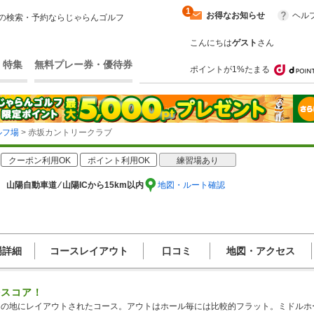
1
お得なお知らせ
ヘル
の検索・予約ならじゃらんゴルフ
こんにちは
ゲスト
さん
・特集
無料プレー券・優待券
ポイントが1%たまる
ルフ場
> 赤坂カントリークラブ
クーポン利用OK
ポイント利用OK
練習場あり
 山陽自動車道 ⁄ 山陽ICから15km以内
地図・ルート確認
場詳細
コースレイアウト
口コミ
地図・アクセス
好スコア！
00ｍの地にレイアウトされたコース。アウトはホール毎には比較的フラット。ミドル