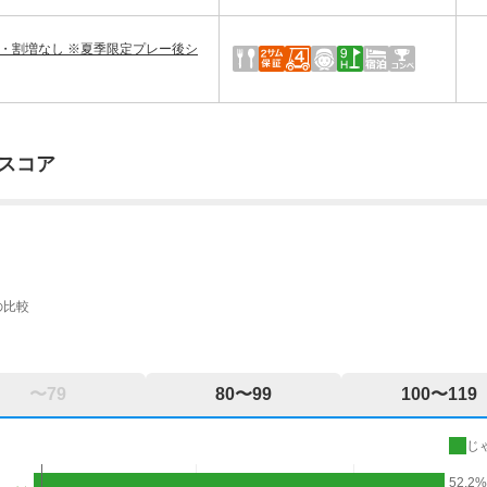
・割増なし ※夏季限定プレー後シ
スコア
の比較
〜79
80〜99
100〜119
じ
52.2