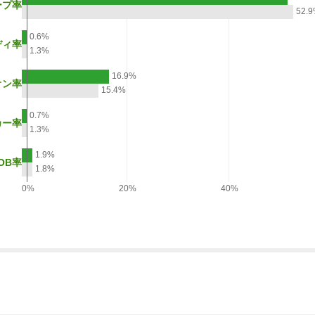
ープ率
52.
0.6%
ディ率
1.3%
16.9%
オン率
15.4%
0.7%
カー率
1.3%
1.9%
OB率
1.8%
0%
20%
40%