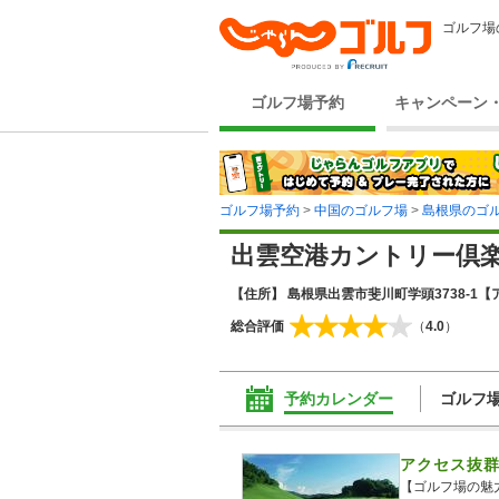
ゴルフ場
ゴルフ場予約
キャンペーン
ゴルフ場予約
>
中国のゴルフ場
>
島根県のゴ
出雲空港カントリー倶
【住所】 島根県出雲市斐川町学頭3738-1
【
総合評価
（
4.0
）
予約カレンダー
ゴルフ
アクセス抜群
【ゴルフ場の魅力