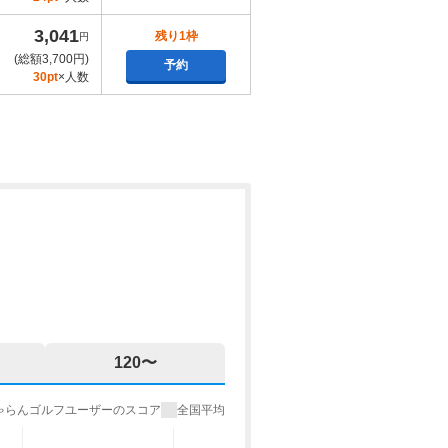
3,041
残り1枠
円
(総額3,700円)
予約
30pt
×人数
120〜
ゃらんゴルフユーザーのスコア
全国平均
%