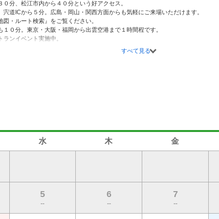
３０分、松江市内から４０分という好アクセス。

　宍道ICから５分。広島・岡山・関西方面からも気軽にご来場いただけます。

地図・ルート検索』をご覧ください。

も１０分。東京・大阪・福岡から出雲空港まで１時間程です。

トランイベント実施中。

コースレイアウト。

すべて見る
レーや午前スループレー・午後スループレー、早朝・薄暮ハーフプレーなど、さまざ
プランも充実。



地にフラットなコースが広がる１８ホールズ。

、ドッグレッグ、池超えなど心理的なプレッシャーの中、１打ごとに高い判断力と決
び立つ飛行機へ向かって打つティショットは爽快です。

化に富んでいるが、距離合わせが重要。

らは、出雲平野と宍道湖が一望できます。

ナーから上級者まで、様々なニーズにお応えできるコースレイアウトとなっており
水
木
金
5
6
7
--
--
--