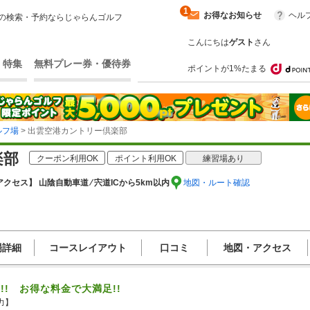
1
お得なお知らせ
ヘル
の検索・予約ならじゃらんゴルフ
こんにちは
ゲスト
さん
・特集
無料プレー券・優待券
ポイントが1%たまる
ルフ場
> 出雲空港カントリー倶楽部
楽部
クーポン利用OK
ポイント利用OK
練習場あり
アクセス】 山陰自動車道 ⁄ 宍道ICから5km以内
地図・ルート確認
場詳細
コースレイアウト
口コミ
地図・アクセス
!! お得な料金で大満足!!
】
