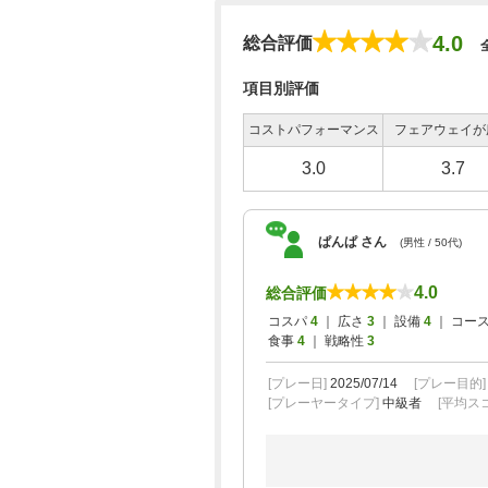
4.0
総合評価
項目別評価
コストパフォーマンス
フェアウェイが
3.0
3.7
ぱんぱ さん
(男性 / 50代)
4.0
総合評価
コスパ
4
｜ 広さ
3
｜ 設備
4
｜ コー
食事
4
｜ 戦略性
3
[プレー日]
2025/07/14
[プレー目的
[プレーヤータイプ]
中級者
[平均スコ