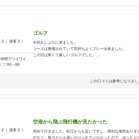
ゴルフ
ス
3
｜ 接客
3
｜
今回久しぶりに来ました。
コースは整備されていて気持ちよくプレー出来ました。
この日は寒くて厳しいゴルフでした。
]
仲間でワイワイ
もう少し暖かくなったら再チャレンジしたいです。
ア]
80～89
この口コミは参考になりまし
空港から飛ぶ飛行機が見たかった
ス
2
｜ 接客
3
｜
初めて行きました。松江からも近いですし、便利な場所ありま
がなく、後ろからも追いかけられていなかったので、ゆったり