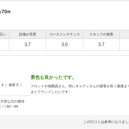
70
全
件
広い
設備が充実
コースメンテナンス
スタッフの接客
3.7
3.0
3.7
景色も良かったです。
ス
4
｜ 接客
5
｜
フロントや他職員さん、特にキャディさんの接客が良く最後ま
またラウンドしたいです。
]
大切な方の接待
ア]
80～89
この口コミは参考になりまし