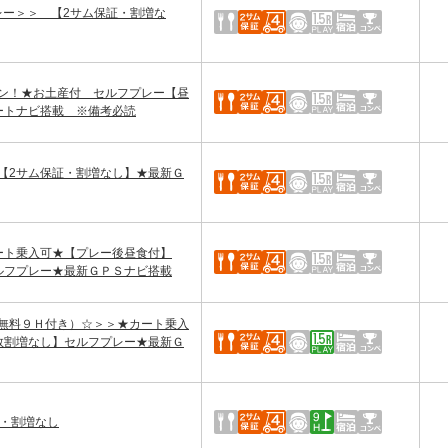
レー＞＞ 【2サム保証・割増な
ン！★お土産付 セルフプレー【昼
ートナビ搭載 ※備考必読
【2サム保証・割増なし】★最新Ｇ
ート乗入可★【プレー後昼食付】
ルフプレー★最新ＧＰＳナビ搭載
無料９Ｈ付き）☆＞＞★カート乗入
数割増なし】セルフプレー★最新Ｇ
証・割増なし