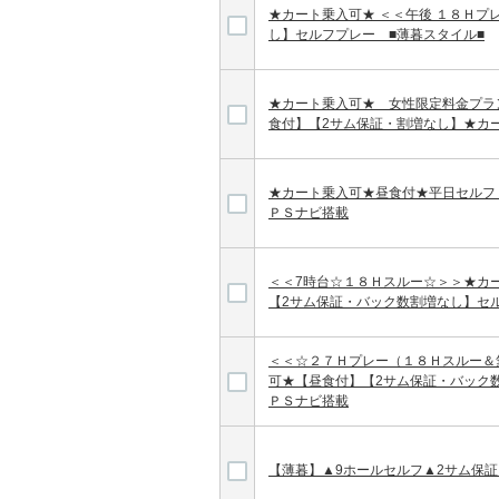
★カート乗入可★ ＜＜午後 １８Ｈプ
し】セルフプレー ■薄暮スタイル■
★カート乗入可★ 女性限定料金プラ
食付】【2サム保証・割増なし】★カ
★カート乗入可★昼食付★平日セルフ
ＰＳナビ搭載
＜＜7時台☆１８Ｈスルー☆＞＞★カ
【2サム保証・バック数割増なし】セ
＜＜☆２７Ｈプレー（１８Ｈスルー＆
可★【昼食付】【2サム保証・バック
ＰＳナビ搭載
【薄暮】▲9ホールセルフ▲2サム保