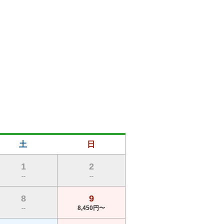
まなプレースタイルに対応可能です。

断力が求められます。

ます。
土
日
1
2
--
--
8
9
--
8,450円〜