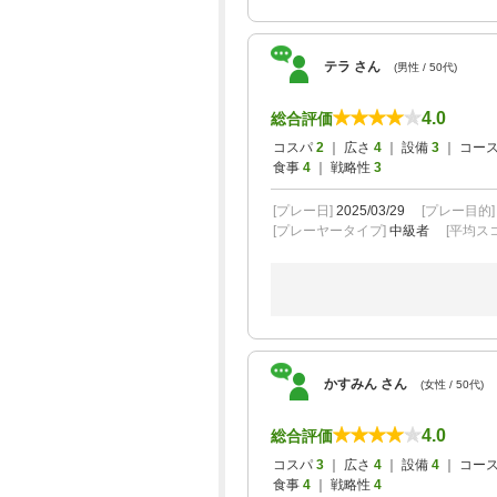
テラ さん
(男性 / 50代)
4.0
総合評価
コスパ
2
｜ 広さ
4
｜ 設備
3
｜ コー
食事
4
｜ 戦略性
3
[プレー日]
2025/03/29
[プレー目的
[プレーヤータイプ]
中級者
[平均スコ
かすみん さん
(女性 / 50代)
4.0
総合評価
コスパ
3
｜ 広さ
4
｜ 設備
4
｜ コー
食事
4
｜ 戦略性
4