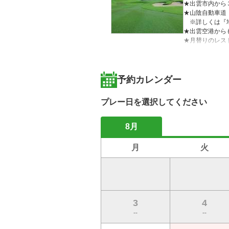
★出雲市内から
★山陰自動車道
　※詳しくは『
★出雲空港から
★月替りのレス
★戦略的な丘陵
★レギュラープ
★お得なコンペ
予約カレンダー
【コースの魅力】
なだらかな丘陵
プレー日を選択してください
アウトコースは
１番ホール　飛
インコースは変
8月
１２番ホールか
全体的に、ビギ
月
火
3
4
--
--