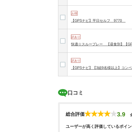
お得
【GPSナビ】平日セルフ 9770
訳あり
快適☆スループレー 【昼食別】【GPS
訳あり
【GPSナビ】【3組9名様以上】コンペ
口コミ
3.9
総合評価
ユーザーが高く評価しているポイン