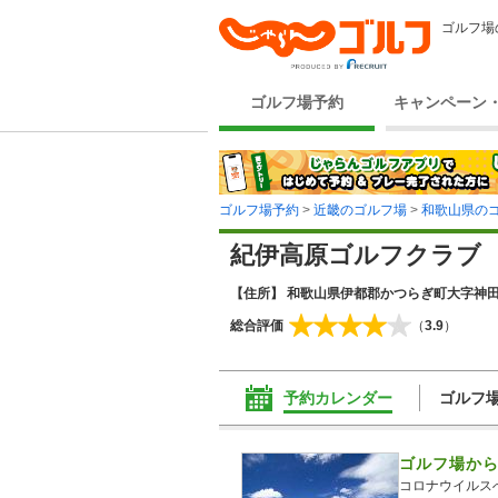
ゴルフ場
ゴルフ場予約
キャンペーン
ゴルフ場予約
>
近畿のゴルフ場
>
和歌山県の
紀伊高原ゴルフクラブ
【住所】 和歌山県伊都郡かつらぎ町大字神田1
総合評価
（
3.9
）
予約カレンダー
ゴルフ
ゴルフ場か
コロナウイルス