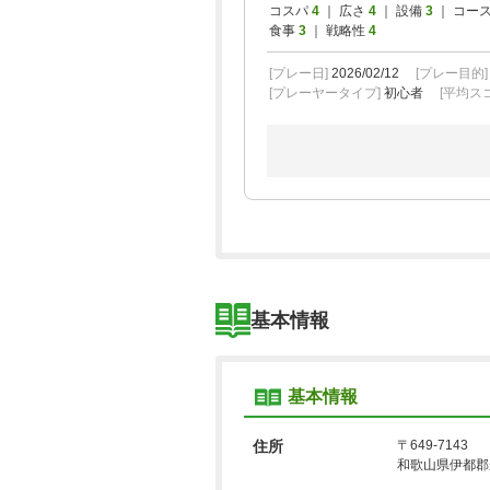
コスパ
4
｜ 広さ
4
｜ 設備
3
｜ コー
食事
3
｜ 戦略性
4
[プレー日]
2026/02/12
[プレー目的
[プレーヤータイプ]
初心者
[平均スコ
基本情報
基本情報
住所
〒649-7143
和歌山県伊都郡