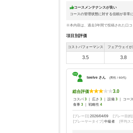
コースメンテナンスが良い
コースの管理状態に対する信頼が非常
※本内容は、過去3年間で投稿された口
項目別評価
コストパフォーマンス
フェアウェイが
3.5
3.8
twelve さん
(男性 / 60代)
3.0
総合評価
コスパ
3
｜ 広さ
3
｜ 設備
3
｜ コー
食事
3
｜ 戦略性
4
[プレー日]
2026/04/09
[プレー目的
[プレーヤータイプ]
中級者
[平均スコ