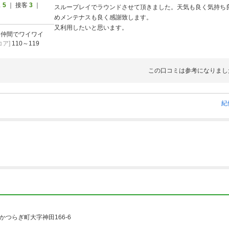
ス
5
｜ 接客
3
｜
スループレイでラウンドさせて頂きました。天気も良く気持ち
めメンテナスも良く感謝致します。
又利用したいと思います。
]
仲間でワイワイ
ア]
110～119
この口コミは参考になりまし
紀
かつらぎ町大字神田166-6