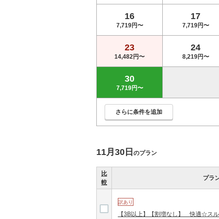
16
17
7,719円〜
7,719円〜
23
24
14,482円〜
8,219円〜
30
7,719円〜
さらに条件を追加
11月30日
のプラン
比
プラ
較
訳あり
【3B以上】【割増なし】 快適☆スルー