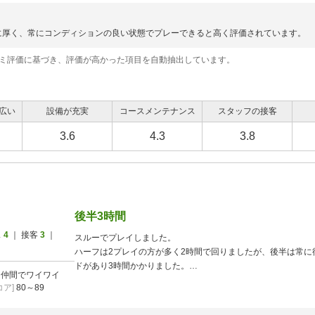
に厚く、常にコンディションの良い状態でプレーできると高く評価されています。
コミ評価に基づき、評価が高かった項目を自動抽出しています。
広い
設備が充実
コースメンテナンス
スタッフの接客
3.6
4.3
3.8
後半3時間
ス
4
｜ 接客
3
｜
スルーでプレイしました。
ハーフは2プレイの方が多く2時間で回りましたが、後半は常に
ドがあり3時間かかりました。
]
仲間でワイワイ
グリーンは早く傾斜もあり大苦戦しました。
ア]
80～89
快適ではありませんでした。