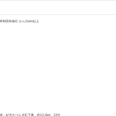
岸和田和泉IC から31km以上
・紀北かつらぎIC下車 約13.2km 23分