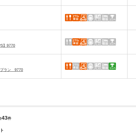
】9770
プラン 9770
43
全
件
ト