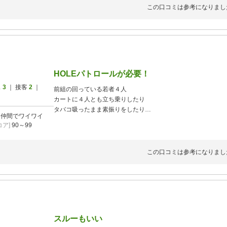
この口コミは参考になりまし
HOLEパトロールが必要！
ス
3
｜ 接客
2
｜
前組の回っている若者４人
カートに４人とも立ち乗りしたり
タバコ吸ったまま素振りをしたり
]
仲間でワイワイ
1人のボールのところに全員で集まって
ア]
90～99
大きな声を出してウェーイと言ったり
グリーン場では残り50センチあるかないかで
長いことパットをしない。
この口コミは参考になりまし
終わってもグリーンからさっさと降りないで
ダラダラと。
後ろ待っているのにカートがなかなか進まない。
前との感覚が空いているなどパトロールが必要と思います。
もう行かない。
スルーもいい