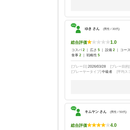
ゆき さん
(男性 / 30代)
1.0
総合評価
コスパ
2
｜ 広さ
5
｜ 設備
2
｜ コー
食事
2
｜ 戦略性
5
[プレー日]
2026/03/28
[プレー目的
[プレーヤータイプ]
中級者
[平均スコ
キムヤン さん
(男性 / 50代)
4.0
総合評価