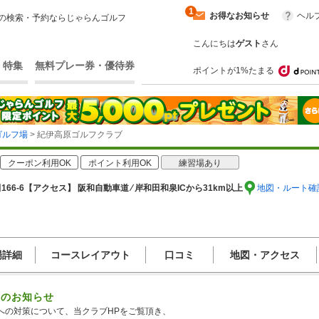
1
お得なお知らせ
ヘル
の検索・予約ならじゃらんゴルフ
こんにちは
ゲスト
さん
・特集
無料プレー券・優待券
ポイントが1%たまる
ゴルフ場
> 紀伊高原ゴルフクラブ
クーポン利用OK
ポイント利用OK
練習場あり
66-6
【アクセス】 阪和自動車道 ⁄ 岸和田和泉ICから31km以上
地図・ルート確
場詳細
コースレイアウト
口コミ
地図・アクセス
らのお知らせ
への対策について、当クラブHPをご覧頂き、
