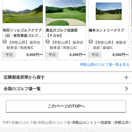
有田リソルゴルフクラブ
貴志川ゴルフ倶楽部
橋本カントリークラブ
（旧：有田東急ゴルフク
【ＰＧＭ】
ラブ）
【和歌山県】 阪和自
【和歌山県】 阪和自
【和歌山県】 南阪奈
動車道 / 海南東IC
動車道 / 和歌山IC
道路 / 葛城IC
平日
8,900円〜
平日
6,490円〜
平日
8,580円〜
和歌山県のゴルフ場一覧を見る
近隣都道府県から探す
全国のゴルフ場一覧
このページのTOPへ
TOP
近畿のゴルフ場
和歌山県のゴルフ場
和歌山カントリー倶楽部（和歌山市