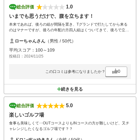
1.0
総合評価
いまでも思うだけで、腹を立ちます！
本来であれば、後ろの組が間隔を置き、Tグランドで打たしてから来る
のはマナーですが、後ろの年配の方四人組はくついてきて、後ろで立っ
たりして、ワイワイでしゃべてました。我々は初心者のため、しっかり
ローちゃんさん
（男性 / 50代）
打とうと思ったところ、全然うまくできず、ゴルードで打つのは良いと
して、、先も進んでいないのに、打ってきたりして、うんざりでした。
平均スコア：100～109
いい年をしてるのに、ゴルフのマナーが全然できてなかった。せっかく
投稿日：2024/11/25
いいコースただのに、もう二度と行きたくないですね！
0
この口コミは参考になりましたか？
続きを見る
5.0
総合評価
楽しいゴルフ場
食事も美味しくて‥OUTコースよりもINコースの方が難しいけど、又チ
ャレンジしたくなるゴルフ場です？？
ドロンヂョゆきさん
（女性 / 50代）