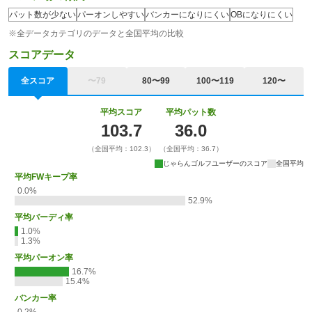
パット数が少ない
パーオンしやすい
バンカーになりにくい
OBになりにくい
※全データカテゴリのデータと全国平均の比較
スコアデータ
全スコア
〜79
80〜99
100〜119
120〜
平均スコア
平均パット数
103.7
36.0
（全国平均：102.3）
（全国平均：36.7）
じゃらんゴルフユーザーのスコア
全国平均
平均FWキープ率
0.0%
52.9%
平均バーディ率
1.0%
1.3%
平均パーオン率
16.7%
15.4%
バンカー率
0.2%