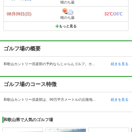
晴のち曇
08月09日(日)
32℃
/
26℃
晴のち曇
もっと見る
ゴルフ場の概要
和歌山カントリー倶楽部の予約ならじゃらんゴルフ。カートの有無や利用税、キャンセル料、ナイター設備、駐車場などのコース情報はもちろん、口コミ、フォトギャラリーなどコースの難易度や攻略に役立つ情報充実、予約する度にポイントが貯まるのでお得にゴルフをお楽しみ頂けます。 阪和自動車道の和歌山北インターチェンジを降りて、9キロメートルぐらいの所に和歌山カントリー倶楽部があります。和歌山カントリー倶楽部は市街地に位置しているゴルフ場で、和歌山県庁や和歌山城からも比較的近い所にあります。ですから、近畿地方の方からは、アクセスがしやすく便利なゴルフ場となっています。和歌山カントリー倶楽部のクラブハウスですが、まるでホテルのフロントのようなたたずまいのエントランスが皆さんを出迎えてくれます。レストランは広めのスペースが確保されているので、のびのびとした中で食事を楽しめます。いろいろなメニューが用意されていて、デザートなども提供されています。女性の方もきっと満足することでしょう。
続きを見る
ゴルフ場のコース特徴
和歌山カントリー倶楽部は、99万平方メートルの丘陵地に広がる18ホール、パー71のゴルフ場です。このため、全般的に緩やかではありますが、適度な傾斜がかかっています。OUTコースは、自然の立木によって各ホールがセパレートされています。アンジュレーションが大きめにかかっていて、池なども配置されていますので、ショットの正確さが要求されるコースが多いです。INコースについては、OUTと比較すると距離は短めです。しかしティショットでフェアウェイをキープするためには、それなりの技術が要求されます。10番と15番ホールはロングコースですが、ちょっとしたミスショットでもOBになるので注意しましょう。また9番ホールも名物コースですが、1打目のスライスには要注意です。
続きを見る
和歌山県で人気のゴルフ場