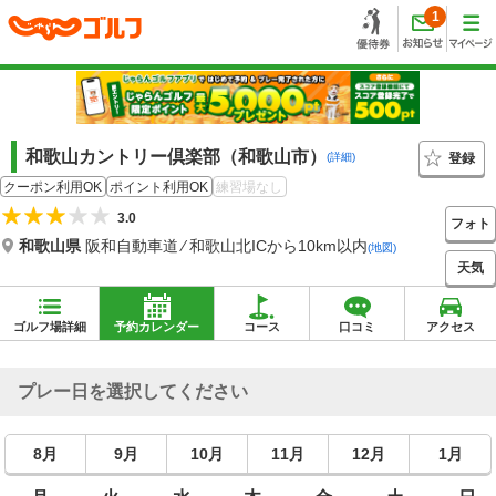
1
和歌山カントリー倶楽部（和歌山市）
登録
(詳細)
クーポン利用OK
ポイント利用OK
練習場なし
3.0
フォト
和歌山県
阪和自動車道 ⁄ 和歌山北ICから10km以内
(地図)
天気
ゴルフ場詳細
予約カレンダー
コース
口コミ
アクセス
プレー日を選択してください
8月
9月
10月
11月
12月
1月