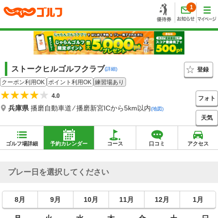
1
ストークヒルゴルフクラブ
登録
(詳細)
クーポン利用OK
ポイント利用OK
練習場あり
4.0
フォト
兵庫県
播磨自動車道 ⁄ 播磨新宮ICから5km以内
(地図)
天気
ゴルフ場詳細
予約カレンダー
コース
口コミ
アクセス
プレー日を選択してください
8月
9月
10月
11月
12月
1月