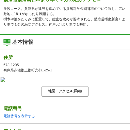
丘陵コース。兵庫県が建設を進めている播磨科学公園都市の中に位置し、広い
敷地に18Ｈがゆったり展開する。
樹木や池をたくみに配置して、緻密な攻めが要求される。播磨道播磨新宮ICよ
り車で１分の絶交アクセス。神戸JCTより車で１時間。
基本情報
住所
678-1205
兵庫県赤穂郡上郡町光都1-25-1
地図・アクセス(詳細)
電話番号
電話番号を表示する