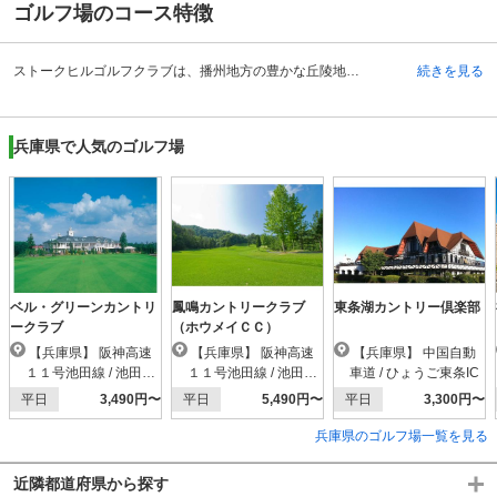
ゴルフ場のコース特徴
ストークヒルゴルフクラブは、播州地方の豊かな丘陵地帯の自然を上手くコースに活かした、総敷地面積は200万平方メートルと一般的なゴルフコースの約2倍近い広さを誇ります。INコース・OUTコースのそれぞれ9ホールずつの計18ホールは、訪れたプレーヤーにゆったりとしたゴルフプレーを提供してくれます。設計者は宮澤長平氏・黒様長夫氏で、樹木やバンカーが要所に配置されたコースレイアウトが施されています。各ホールのグリーンもコーススケールに相応しい大きさで、加えてアンジュレーションが絶妙に効いており、上級者であっても一筋縄ではいきません。特にINコースの12番ホールはグリーンの周囲に四つのガードバンカーが守り、グリーンオーバーしたボールを、即砂が捕まえにくる難コースです。
続きを見る
兵庫県で人気のゴルフ場
ベル・グリーンカントリ
鳳鳴カントリークラブ
東条湖カントリー倶楽部
ークラブ
（ホウメイＣＣ）
【兵庫県】 阪神高速
【兵庫県】 阪神高速
【兵庫県】 中国自動
１１号池田線 / 池田木
１１号池田線 / 池田木
車道 / ひょうご東条IC
部IC
部IC
平日
3,490円〜
平日
5,490円〜
平日
3,300円〜
兵庫県のゴルフ場一覧を見る
近隣都道府県から探す