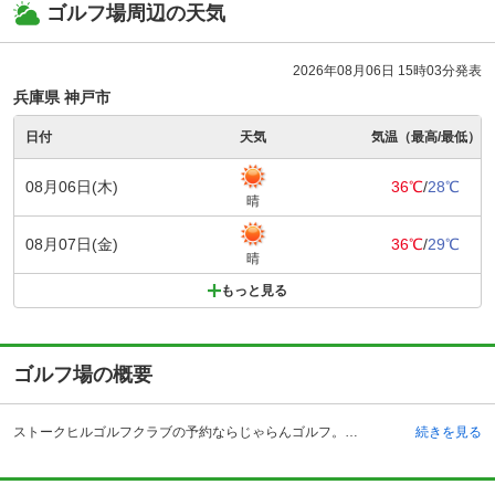
ゴルフ場周辺の天気
2026年08月06日 15時03分発表
兵庫県 神戸市
日付
天気
気温（最高/最低）
08月06日(木)
36℃
/
28℃
晴
08月07日(金)
36℃
/
29℃
晴
もっと見る
ゴルフ場の概要
ストークヒルゴルフクラブの予約ならじゃらんゴルフ。カートの有無や利用税、キャンセル料、ナイター設備、駐車場などのコース情報はもちろん、口コミ、フォトギャラリーなどコースの難易度や攻略に役立つ情報充実、予約する度にポイントが貯まるのでお得にゴルフをお楽しみ頂けます。 ストークヒルゴルフクラブは、兵庫県赤穂郡の季節感あふれる環境を活かし、ゴルフ本来の楽しさを味わえるゴルフ場です。周囲を城山や三濃山といった地域でも自然豊かな山々に囲まれ、敷地面積は200万平方メートルというダイナミックなスケールで開放的なプレーが満喫出来る環境となっています。小高い丘の上に立つクラブハウスは、落ち着いた中にも明るい雰囲気を持ち、ゆったりと訪れたプレーヤーに安心感を与えてくれます。もちろんレストランや大浴場の施設も併設され、ホールアウト後に一日のプレーを思い出しながら、ゆっくりとした時間を過ごす事が出来ます。アクセスは、自動車の場合、播磨自動車道の播磨新宮インターチェンジから一般道に下り、約5キロメートルの距離となっています。
続きを見る