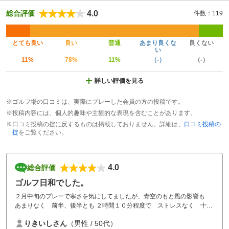
4.0
総合評価
件数：119
とても良い
良い
普通
あまり良くな
良くない
い
11%
78%
11%
（-）
（-）
詳しい評価を見る
※ゴルフ場の口コミは、実際にプレーした会員の方の投稿です。
※投稿内容には、個人的趣味や主観的な表現を含むことがあります。
※口コミ投稿の掟に反するものは掲載しておりません。詳細は、
口コミ投稿の
掟
をご覧ください。
4.0
総合評価
ゴルフ日和でした。
２月中旬のプレーで寒さを気にしてましたが、青空のもと風の影響も
あまりなく 前半、後半とも ２時間１０分程度で ストレスなく 十分
楽しめました。有り難うございました。またチャレンジします。
りきいしさん
（男性 / 50代）