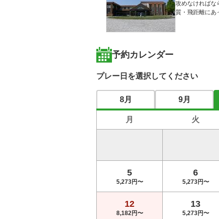
攻めなければな
質・飛距離にあ
予約カレンダー
プレー日を選択してください
8月
9月
月
火
5
6
5,273円〜
5,273円〜
12
13
8,182円〜
5,273円〜