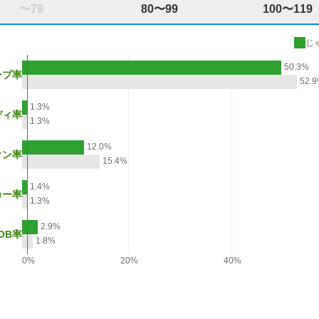
〜79
80〜99
100〜119
じ
50.3%
ープ率
52.
1.3%
ディ率
1.3%
12.0%
オン率
15.4%
1.4%
カー率
1.3%
2.9%
OB率
1.8%
0%
20%
40%