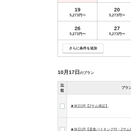
19
20
5,273円〜
5,273円〜
26
27
5,273円〜
5,273円〜
さらに条件を追加
10月17日
のプラン
比
プラ
較
★休日1R【2サム保証】
★休日1R【昼食バイキング付・2サム