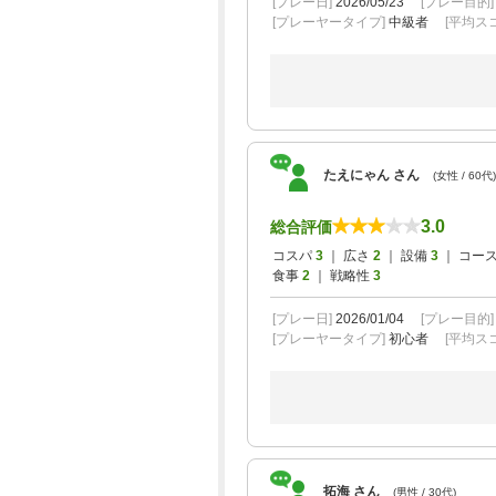
[プレー日]
2026/05/23
[プレー目的
[プレーヤータイプ]
中級者
[平均スコ
たえにゃん さん
(女性 / 60代)
3.0
総合評価
コスパ
3
｜ 広さ
2
｜ 設備
3
｜ コー
食事
2
｜ 戦略性
3
[プレー日]
2026/01/04
[プレー目的
[プレーヤータイプ]
初心者
[平均スコ
拓海 さん
(男性 / 30代)