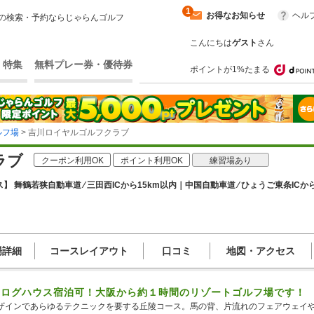
1
お得なお知らせ
ヘル
の検索・予約ならじゃらんゴルフ
こんにちは
ゲスト
さん
・特集
無料プレー券・優待券
ポイントが1%たまる
ルフ場
> 吉川ロイヤルゴルフクラブ
ラブ
クーポン利用OK
ポイント利用OK
練習場あり
】 舞鶴若狭自動車道 ⁄ 三田西ICから15km以内｜中国自動車道 ⁄ ひょうご東条ICか
場詳細
コースレイアウト
口コミ
地図・アクセス
・ログハウス宿泊可！大阪から約１時間のリゾートゴルフ場です！
ザインであらゆるテクニックを要する丘陵コース。馬の背、片流れのフェアウェイ