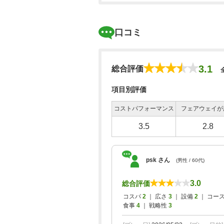
口コミ
3.1
総合評価
項目別評価
コストパフォーマンス
フェアウェイが
3.5
2.8
psk さん
(男性 / 60代)
3.0
総合評価
コスパ
2
｜ 広さ
3
｜ 設備
2
｜ コー
食事
4
｜ 戦略性
3