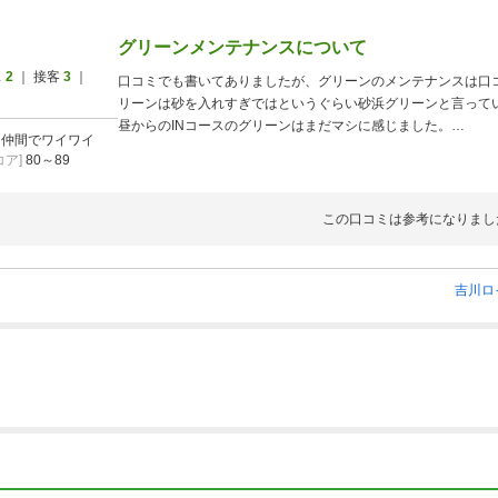
グリーンメンテナンスについて
ス
2
｜ 接客
3
｜
口コミでも書いてありましたが、グリーンのメンテナンスは口コ
リーンは砂を入れすぎではというぐらい砂浜グリーンと言って
昼からのINコースのグリーンはまだマシに感じました。
]
仲間でワイワイ
コースの距離は短いのでホール毎に少し待つ感じでした。
ア]
80～89
この口コミは参考になりまし
吉川ロ