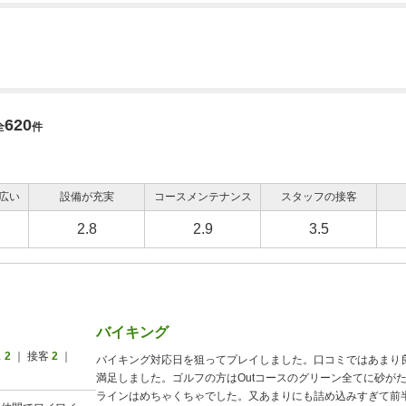
620
全
件
広い
設備が充実
コースメンテナンス
スタッフの接客
2.8
2.9
3.5
バイキング
ス
2
｜ 接客
2
｜
バイキング対応日を狙ってプレイしました。口コミではあまり
満足しました。ゴルフの方はOutコースのグリーン全てに砂が
ラインはめちゃくちゃでした。又あまりにも詰め込みすぎて前