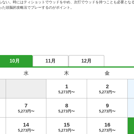
らない。時にはティショットでウッドをやめ、次打でウッドを持つことも必要となる
った頭脳的攻略法でプレーするのがポイント。 
10月
11月
12月
水
木
金
1
2
5,273円〜
5,273円〜
7
8
9
5,273円〜
5,273円〜
5,273円〜
14
15
16
5,273円〜
5,273円〜
5,273円〜