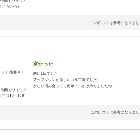
]
仲間でワイワイ
ました。流石にこれは入れすぎでしょう。
ア]
90～99
この口コミは参考になりまし
寒かった
ス
3
｜ 接客
4
｜
寒い1日でした
アップダウンが激しいゴルフ場でした
かなり混み合ってて何ホールかは待ちましたね
]
仲間でワイワイ
昼も70分休憩でした
ア]
110～119
お昼に食べたナポリタンはイマイチでした
麺が柔らかすぎた
しかしコスパは良かったです
この口コミは参考になりまし