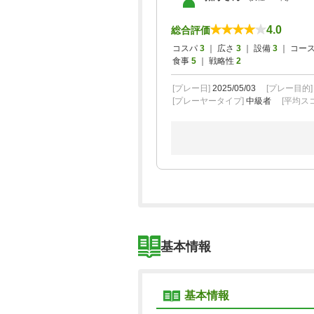
4.0
総合評価
コスパ
3
｜ 広さ
3
｜ 設備
3
｜ コー
食事
5
｜ 戦略性
2
[プレー日]
2025/05/03
[プレー目的
[プレーヤータイプ]
中級者
[平均スコ
基本情報
基本情報