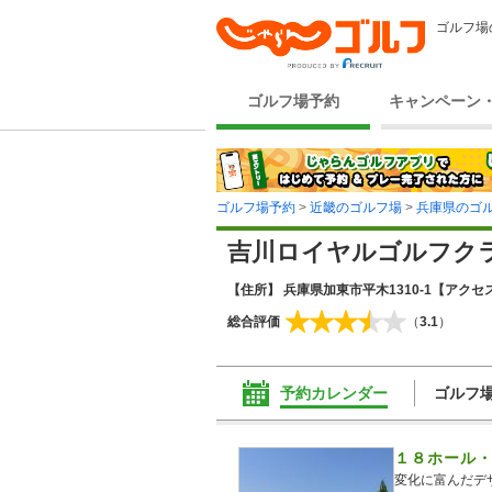
ゴルフ場
ゴルフ場予約
キャンペーン
ゴルフ場予約
>
近畿のゴルフ場
>
兵庫県のゴ
吉川ロイヤルゴルフク
【住所】 兵庫県加東市平木1310-1
【アクセス
総合評価
（
3.1
）
予約カレンダー
ゴルフ
１８ホール
変化に富んだデ