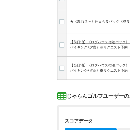
★《3組9名～》休日会食パック《昼食
【前日泊】《ログハウス宿泊パック》 
バイキング+夕食）※リクエスト予約
【当日泊】《ログハウス宿泊パック》 
バイキング+夕食》※リクエスト予約
じゃらんゴルフユーザーの
スコアデータ