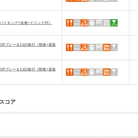
バイキング+会食+ドリンク付》
1Rプレー＆1泊3食付（朝食+昼食
1Rプレー＆1泊3食付《朝食+昼食
スコア