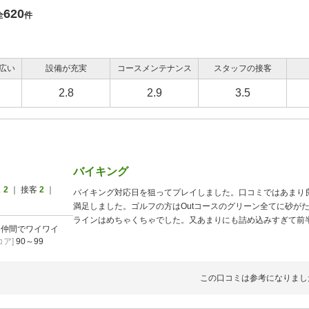
620
全
件
広い
設備が充実
コースメンテナンス
スタッフの接客
2.8
2.9
3.5
バイキング
ス
2
｜ 接客
2
｜
バイキング対応日を狙ってプレイしました。口コミではあまり
満足しました。ゴルフの方はOutコースのグリーン全てに砂が
ラインはめちゃくちゃでした。又あまりにも詰め込みすぎて前
]
仲間でワイワイ
ました。流石にこれは入れすぎでしょう。
ア]
90～99
この口コミは参考になりまし