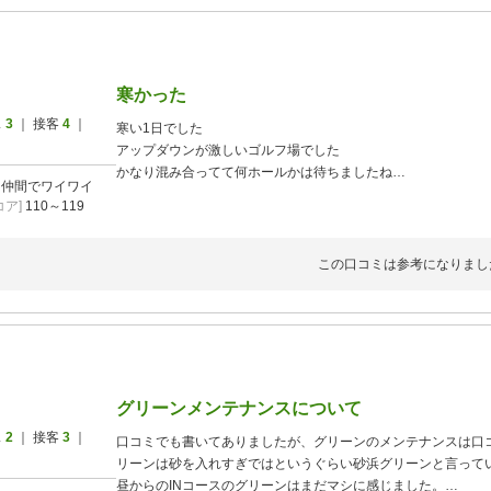
寒かった
ス
3
｜ 接客
4
｜
寒い1日でした
アップダウンが激しいゴルフ場でした
かなり混み合ってて何ホールかは待ちましたね
]
仲間でワイワイ
昼も70分休憩でした
ア]
110～119
お昼に食べたナポリタンはイマイチでした
麺が柔らかすぎた
しかしコスパは良かったです
この口コミは参考になりまし
グリーンメンテナンスについて
ス
2
｜ 接客
3
｜
口コミでも書いてありましたが、グリーンのメンテナンスは口コ
リーンは砂を入れすぎではというぐらい砂浜グリーンと言って
昼からのINコースのグリーンはまだマシに感じました。