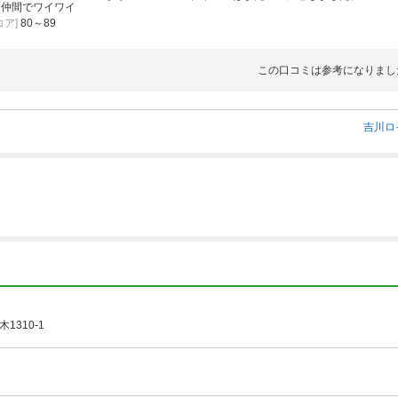
]
仲間でワイワイ
コースの距離は短いのでホール毎に少し待つ感じでした。
ア]
80～89
この口コミは参考になりまし
吉川ロ
1310-1