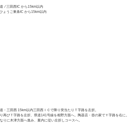
⁄ 三田西IC から15km以内
 ひょうご東条IC から15km以内
道・三田西 15km以内三田西ＩＣで降り突当たりＴ字路を左折。
り再びＴ字路を左折、県道141号線を相野方面へ。陶器店・壺の家でＹ字路を右に
なりに木津方面へ進み、案内に従い左折しコースへ。