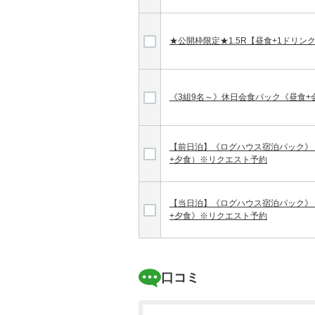
★公開枠限定★1.5R【昼食+1ドリン
《3組9名～》休日会食パック《昼食+
【前日泊】《ログハウス宿泊パック》 
+夕食）※リクエスト予約
【当日泊】《ログハウス宿泊パック》 
+夕食》※リクエスト予約
口コミ