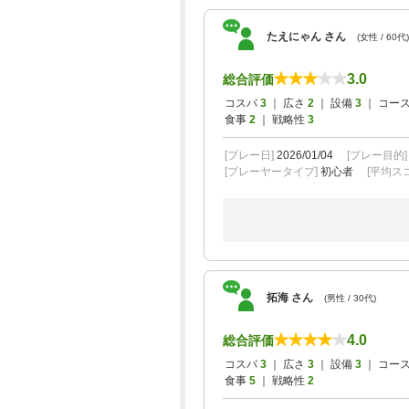
たえにゃん さん
(女性 / 60代)
3.0
総合評価
コスパ
3
｜ 広さ
2
｜ 設備
3
｜ コー
食事
2
｜ 戦略性
3
[プレー日]
2026/01/04
[プレー目的
[プレーヤータイプ]
初心者
[平均スコ
拓海 さん
(男性 / 30代)
4.0
総合評価
コスパ
3
｜ 広さ
3
｜ 設備
3
｜ コー
食事
5
｜ 戦略性
2