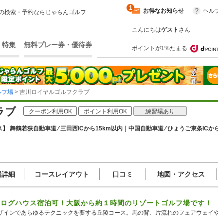
1
お得なお知らせ
ヘル
の検索・予約ならじゃらんゴルフ
こんにちは
ゲスト
さん
・特集
無料プレー券・優待券
ポイントが1%たまる
ルフ場
> 吉川ロイヤルゴルフクラブ
ラブ
クーポン利用OK
ポイント利用OK
練習場あり
】 舞鶴若狭自動車道 ⁄ 三田西ICから15km以内｜中国自動車道 ⁄ ひょうご東条ICか
場詳細
コースレイアウト
口コミ
地図・アクセス
・ログハウス宿泊可！大阪から約１時間のリゾートゴルフ場です！
ザインであらゆるテクニックを要する丘陵コース。馬の背、片流れのフェアウェイ