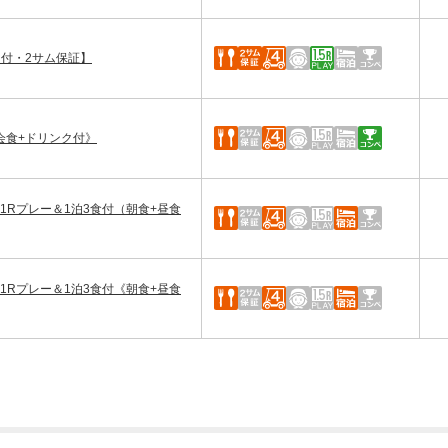
ク付・2サム保証】
会食+ドリンク付》
1Rプレー＆1泊3食付（朝食+昼食
1Rプレー＆1泊3食付《朝食+昼食