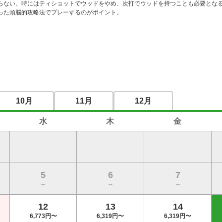
らない。時にはティショットでウッドをやめ、次打でウッドを持つことも必要となる
った頭脳的攻略法でプレーするのがポイント。 
10月
11月
12月
水
木
金
5
6
7
--
--
--
12
13
14
6,773円〜
6,319円〜
6,319円〜