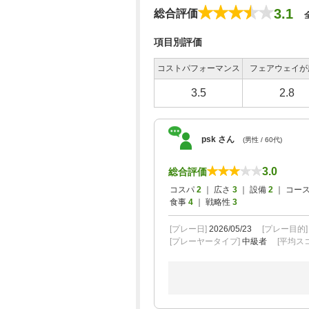
3.1
総合評価
項目別評価
コストパフォーマンス
フェアウェイが
3.5
2.8
psk さん
(男性 / 60代)
3.0
総合評価
コスパ
2
｜ 広さ
3
｜ 設備
2
｜ コー
食事
4
｜ 戦略性
3
[プレー日]
2026/05/23
[プレー目的
[プレーヤータイプ]
中級者
[平均スコ