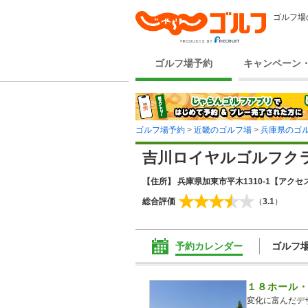
ゴルフ場
ゴルフ場予約
キャンペーン
ゴルフ場予約
>
近畿のゴルフ場
>
兵庫県のゴ
吉川ロイヤルゴルフク
【住所】 兵庫県加東市平木1310-1
【アクセス
総合評価
（
3.1
）
予約カレンダー
ゴルフ
１８ホール
変化に富んだデ