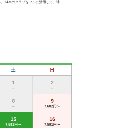
。14本のクラブをフルに活用して、球
土
日
1
2
--
--
8
9
--
7,682円〜
15
16
7,591円〜
7,591円〜