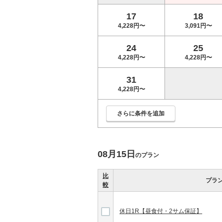
17
18
4,228円〜
3,091円〜
24
25
4,228円〜
4,228円〜
31
4,228円〜
さらに条件を追加
08月15日
のプラン
比
プラ
較
休日1R【昼食付・2サム保証】