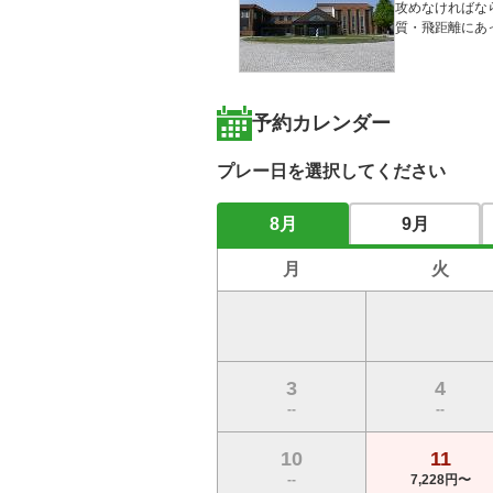
攻めなければな
質・飛距離にあ
予約カレンダー
プレー日を選択してください
8月
9月
月
火
3
4
--
--
10
11
--
7,228円〜