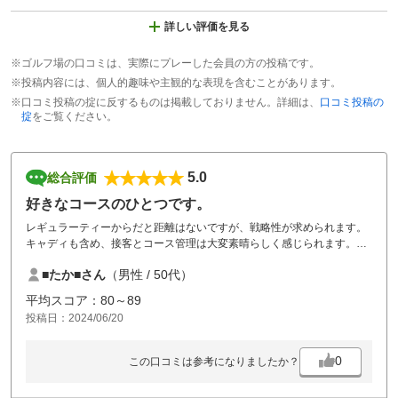
詳しい評価を見る
※ゴルフ場の口コミは、実際にプレーした会員の方の投稿です。
※投稿内容には、個人的趣味や主観的な表現を含むことがあります。
※口コミ投稿の掟に反するものは掲載しておりません。詳細は、
口コミ投稿の
掟
をご覧ください。
5.0
総合評価
好きなコースのひとつです。
レギュラーティーからだと距離はないですが、戦略性が求められます。
キャディも含め、接客とコース管理は大変素晴らしく感じられます。
こちらのコースに限った事ではありませんが、最近目に付くのがやはり
■たか■さん
（男性 / 50代）
グーリーンディボット痕ですね。コース管理の方が精魂込められて整備
しておられます。ちょっとした心構えで、皆が気持ちよくプレーが出来
平均スコア：80～89
ると思います。自身はこの精神を忘れないプレイヤーで生涯いたいと思
投稿日：2024/06/20
うこの頃です。
0
この口コミは参考になりましたか？