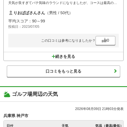
天気が良すぎてバテ気味のラウンドになりましたが、コースは最高の状
態でとても満足しました。
りおぱぱさんさん
（男性 / 50代）
あえて言うなら昼食込みメニューとそれ以外のメニューの追加金額が結
構大きいというところが気になりました。
平均スコア：90～99
投稿日：2023/07/05
0
この口コミは参考になりましたか？
続きを見る
口コミをもっと見る
ゴルフ場周辺の天気
2026年08月09日 21時03分発表
兵庫県 神戸市
日付
天気
気温（最高/最低）