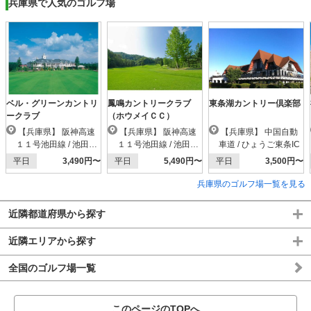
兵庫県で人気のゴルフ場
ベル・グリーンカントリ
鳳鳴カントリークラブ
東条湖カントリー倶楽部
ークラブ
（ホウメイＣＣ）
【兵庫県】 阪神高速
【兵庫県】 阪神高速
【兵庫県】 中国自動
１１号池田線 / 池田木
１１号池田線 / 池田木
車道 / ひょうご東条IC
部IC
部IC
平日
3,490円〜
平日
5,490円〜
平日
3,500円〜
兵庫県のゴルフ場一覧を見る
近隣都道府県から探す
近隣エリアから探す
全国のゴルフ場一覧
このページのTOPへ