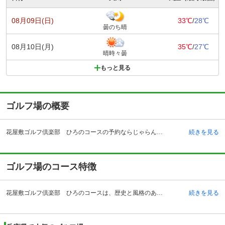
08月09日(日)
33℃
/
28℃
曇のち晴
08月10日(月)
35℃
/
27℃
晴時々曇
もっと見る
ゴルフ場の概要
花屋敷ゴルフ倶楽部 ひろのコースの予約ならじゃらんゴルフ。カートの有無や利用税、キャンセル料、ナイター設備、駐車場などのコース情報はもちろん、口コミ、フォトギャラリーなどコースの難易度や攻略に役立つ情報充実、予約する度にポイントが貯まるのでお得にゴルフをお楽しみ頂けます。 花屋敷ゴルフ倶楽部 ひろのコースは、舞鶴若狭自動車道の三田西インターチェンジから近いところにあるゴルフ場です。クラブバスも運行しているので、電車を利用して来場することも出来ます。昭和34年に開場し、昭和47年にコースを川西市から吉川町及び三田市に移転しました。長い歴史を持つゴルフ場なので、長年来場し続けているゴルファーもたくさんいます。場内には茶店もあるので、プレーの合間の時間に美味しいドリンクを堪能することも可能です。全組キャディー付きというラウンドスタイルですので、初心者ゴルファーでも戦略的なアドバイスを受けられるという点も好評です。乗用カート使用で、女性やシニアゴルファーからも人気が高いです。
続きを見る
ゴルフ場のコース特徴
花屋敷ゴルフ倶楽部 ひろのコースは、歴史と風格のあるなだらかな地形に18ホールを有するゴルフ場です。OUTコースでは4番、5番、6番、8番ホールにウォーターハザードがあるので、適度な緊張感の中プレーを楽しむことができます。INコースではOUTコースより起伏があり、グリーンの難易度も高いコース設定になっています。そして18番ホールには最長のロングホールが存在しているので、伸び伸びとしたショットが出来るところもゴルファーに好評なポイントです。ショートホールでも池やバンカーが多く点在しているので、飛距離だけでなくテクニックも磨くことが出来るゴルフ場です。ゴルフの醍醐味を堪能するべく、多くの来場者が訪れています。
続きを見る