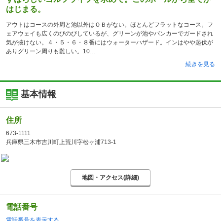
はじまる。
アウトはコースの外周と池以外はＯＢがない。ほとんどフラットなコース。フ
ェアウェイも広くのびのびしているが、グリーンが池やバンカーでガードされ
気が抜けない。４・５・６・８番にはウォーターハザード。インはやや起伏が
ありグリーン周りも難しい。10
続きを見る
基本情報
住所
673-1111
兵庫県三木市吉川町上荒川字松ヶ浦713-1
地図・アクセス(詳細)
電話番号
電話番号を表示する