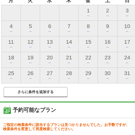
月
火
水
木
金
土
日
1
2
3
--
--
--
4
5
6
7
8
9
10
--
--
--
--
--
--
--
11
12
13
14
15
16
17
--
--
--
--
--
--
--
18
19
20
21
22
23
24
--
--
--
--
--
--
--
25
26
27
28
29
30
31
--
--
--
--
--
--
--
さらに条件を追加する
予約可能なプラン
ご指定の検索条件に該当するプランは見つかりませんでした。お手数ですが、
検索条件を変更して再度検索してください。