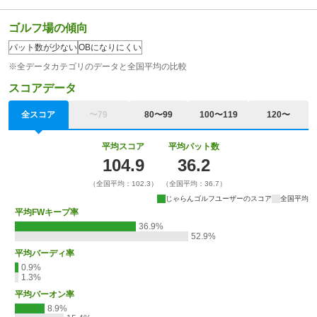
ゴルフ場の傾向
パット数が少ない
OBになりにくい
※全データカテゴリのデータと全国平均の比較
スコアデータ
全スコア
〜79
80〜99
100〜119
120〜
平均スコア
平均パット数
104.9
36.2
（全国平均：102.3）
（全国平均：36.7）
じゃらんゴルフユーザーのスコア
全国平均
平均FWキープ率
36.9%
52.9%
平均バーディ率
0.9%
1.3%
平均パーオン率
8.9%