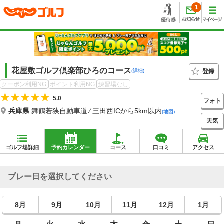
1
花屋敷ゴルフ倶楽部ひろのコース
登録
(詳細)
クーポン利用NG
ポイント利用NG
練習場なし
5.0
フォト
兵庫県
舞鶴若狭自動車道 ⁄ 三田西ICから5km以内
(地図)
天気
ゴルフ場詳細
予約カレンダー
コース
口コミ
アクセス
プレー日を選択してください
8月
9月
10月
11月
12月
1月