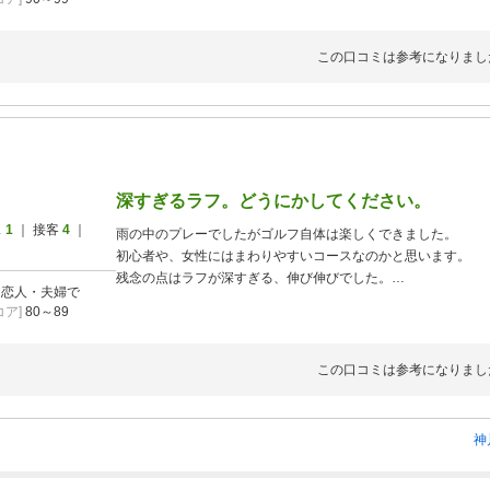
また、来たいと言っていました。
この口コミは参考になりまし
深すぎるラフ。どうにかしてください。
ス
1
｜ 接客
4
｜
雨の中のプレーでしたがゴルフ自体は楽しくできました。
初心者や、女性にはまわりやすいコースなのかと思います。
残念の点はラフが深すぎる、伸び伸びでした。
]
恋人・夫婦で
海外のトーナメントコースかってくらい。今から刈り取るのか
ア]
80～89
初心者や、女性には不向きと言うか打てないし、出せないと思
前の組の方がやたらとボール探しをしていて後ろから見ていた
を回って見てなるほど…。
この口コミは参考になりまし
ラフが深すぎてボールを探すのが絶望的に無理な状況でした。
ラフに入ると間違いなくボールが見つかりません。それくらい
い。
神
せっかく楽しいゴルフがOBでもないのに新たにボールを用意
したし、探す時間がかなり無駄でした。