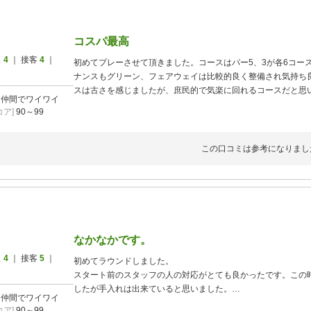
コスパ最高
ス
4
｜ 接客
4
｜
初めてプレーさせて頂きました。コースはパー5、3が各6コー
ナンスもグリーン、フェアウェイは比較的良く整備され気持ち
スは古さを感じましたが、庶民的で気楽に回れるコースだと思
]
仲間でワイワイ
方と思います。コース中の自販機に酒類しかなかったところが
ア]
90～99
でよろしくお願いします。また、利用させて頂こうと思います
この口コミは参考になりまし
なかなかです。
ス
4
｜ 接客
5
｜
初めてラウンドしました。
スタート前のスタッフの人の対応がとても良かったです。この
したが手入れは出来ていると思いました。
]
仲間でワイワイ
一緒に行ったメンバーもいいゴルフ場だと。
ア]
90～99