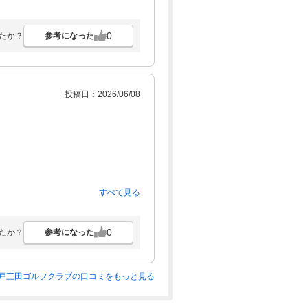
0
参考になった
たか？
投稿日：2026/06/08
な？？
すべて見る
います。
らイラっとしましたが、実際にコース
0
参考になった
たか？
深すぎる。あればどーにかして欲し
戸三田ゴルフクラブの口コミをもっと見る
しないといけない状況はかなりイライラ