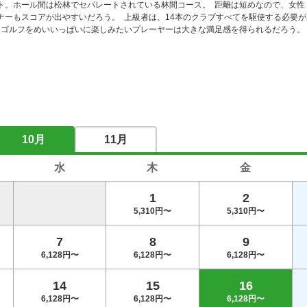
ト。ホール間は松林でセパレートされている林間コース。  距離は短めなので、女
ナーもスコアが出やすいだろう。  上級者は、14本のクラブすべてを駆使する必要
 ゴルフをめいいっぱいに楽しみたいプレーヤーは大きな満足感を得られるだろう。   
10月
11月
水
木
金
1
2
5,310円〜
5,310円〜
7
8
9
6,128円〜
6,128円〜
6,128円〜
14
15
16
6,128円〜
6,128円〜
6,128円〜