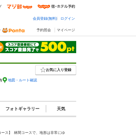
プ
会員登録(無料)
ログイン
予約照会
マイページ
お気に入り登録
内
地図・ルート確認
フォトギャラリー
天気
【コース】  林間コースで、地形は非常にゆ