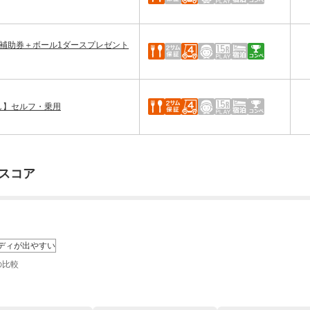
食補助券＋ボール1ダースプレゼント
し】セルフ・乗用
スコア
ディが出やすい
の比較