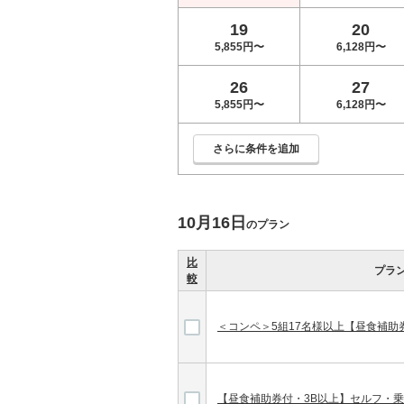
19
20
5,855円〜
6,128円〜
26
27
5,855円〜
6,128円〜
さらに条件を追加
10月16日
のプラン
比
プラ
較
＜コンペ＞5組17名様以上【昼食補助
【昼食補助券付・3B以上】セルフ・