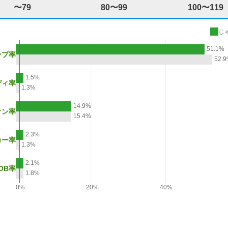
〜79
80〜99
100〜119
じ
51.1%
ープ率
52.
1.5%
ディ率
1.3%
14.9%
オン率
15.4%
2.3%
カー率
1.3%
2.1%
OB率
1.8%
0%
20%
40%