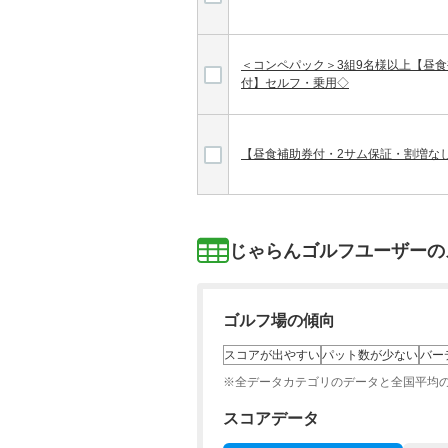
＜コンペパック＞3組9名様以上【昼
付】セルフ・乗用◇
【昼食補助券付・2サム保証・割増な
じゃらんゴルフユーザーの
ゴルフ場の傾向
スコアが出やすい
パット数が少ない
バー
※全データカテゴリのデータと全国平均
スコアデータ