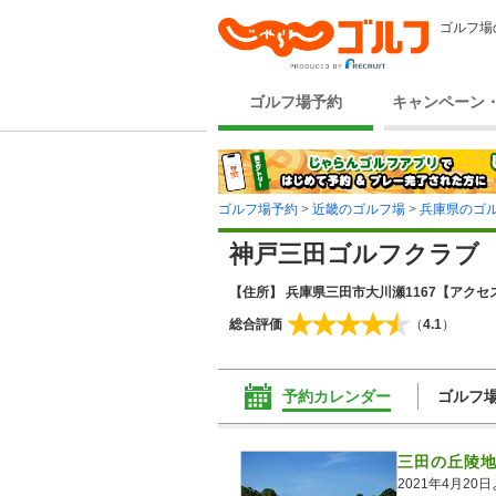
ゴルフ場
ゴルフ場予約
キャンペーン
ゴルフ場予約
>
近畿のゴルフ場
>
兵庫県のゴ
神戸三田ゴルフクラブ
【住所】 兵庫県三田市大川瀬1167
【アクセス
総合評価
（
4.1
）
予約カレンダー
ゴルフ
三田の丘陵地
2021年4月2