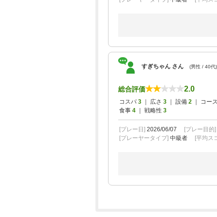
すぎちゃん さん
(男性 / 40代)
2.0
総合評価
コスパ
3
｜ 広さ
3
｜ 設備
2
｜ コー
食事
4
｜ 戦略性
3
[プレー日]
2026/06/07
[プレー目的
[プレーヤータイプ]
中級者
[平均スコ