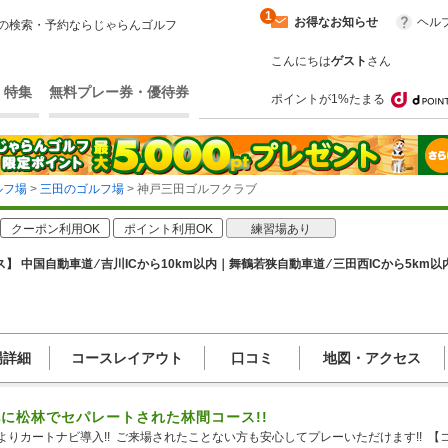
1
お得なお知らせ
ヘル
の検索・予約ならじゃらんゴルフ
こんにちは
ゲスト
さん
・特集
無料プレー券・優待券
ポイントが1%たまる
ルフ場
>
三田のゴルフ場
> 神戸三田ゴルフクラブ
クーポン利用OK
ポイント利用OK
練習場あり
】 中国自動車道 ⁄ 吉川ICから10km以内｜舞鶴若狭自動車道 ⁄ 三田西ICから5km以
場詳細
コースレイアウト
口コミ
地図・アクセス
に松林でセパレートされた林間コース!!
0日よりカートナビ導入!!  ご来場されたことない方も安心してプレーいただけます!!  