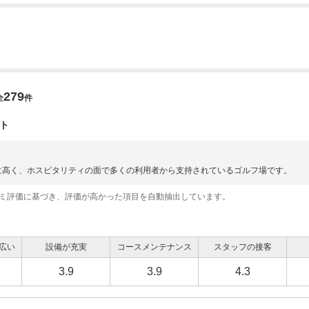
279
全
件
ト
に高く、ホスピタリティの面で多くの利用者から支持されているゴルフ場です。
コミ評価に基づき、評価が高かった項目を自動抽出しています。
広い
設備が充実
コースメンテナンス
スタッフの接客
3.9
3.9
4.3