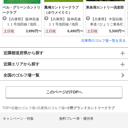
ベル・グリーンカントリ
鳳鳴カントリークラブ
東条湖カントリー倶楽部
ークラブ
（ホウメイＣＣ）
【兵庫県】 阪神高速
【兵庫県】 阪神高速
【兵庫県】 中国自動
１１号池田線 / 池田木
１１号池田線 / 池田木
車道 / ひょうご東条IC
部IC
部IC
土日祝
3,990円〜
土日祝
6,490円〜
土日祝
5,500円〜
兵庫県のゴルフ場一覧を見る
近隣都道府県から探す
近隣エリアから探す
全国のゴルフ場一覧
このページのTOPへ
TOP
近畿のゴルフ場
兵庫県のゴルフ場
小野グランドカントリークラブ
キャンペーン・特集
無料プレー券・優待券