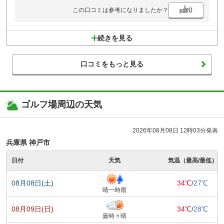
0
この口コミは参考になりましたか？
続きを見る
口コミをもっと見る
ゴルフ場周辺の天気
2026年08月08日 12時03分発表
兵庫県 神戸市
日付
天気
気温（最高/最低）
08月08日(土)
34℃
/
27℃
晴一時雨
08月09日(日)
34℃
/
28℃
曇時々晴