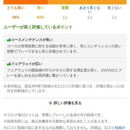
とても良い
良い
普通
あまり良くな
良くない
い
36%
64%
（-）
（-）
（-）
ユーザーが高く評価しているポイント
コースメンテナンスが良い
コースの管理状態に対する信頼が非常に厚く、常にコンディションの良い
状態でプレーできると高く評価されています。
フェアウェイが広い
フェアウェイの開放感や打ちやすさに関する満足度が高く、のびのびとプ
レーを楽しめる点が高評価に繋がっています。
※本内容は、過去3年間で投稿された口コミ評価に基づき、評価が高かった項
目を自動抽出しています。
詳しい評価を見る
※ゴルフ場の口コミは、実際にプレーした会員の方の投稿です。
※投稿内容には、個人的趣味や主観的な表現を含むことがあります。
※口コミ投稿の掟に反するものは掲載しておりません。詳細は、
口コミ投稿の