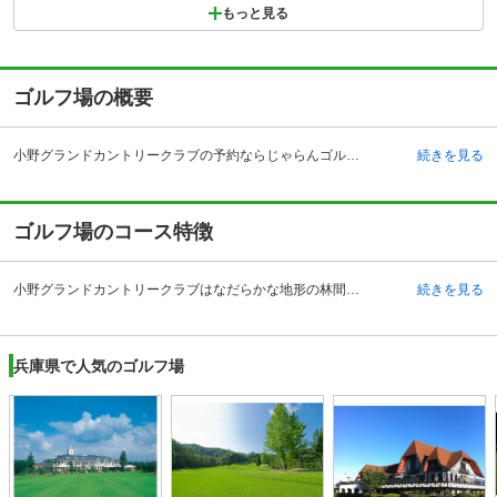
もっと見る
ゴルフ場の概要
小野グランドカントリークラブの予約ならじゃらんゴルフ。カートの有無や利用税、キャンセル料、ナイター設備、駐車場などのコース情報はもちろん、口コミ、フォトギャラリーなどコースの難易度や攻略に役立つ情報充実、予約する度にポイントが貯まるのでお得にゴルフをお楽しみ頂けます。 小野グランドカントリークラブは兵庫県小野市にあるゴルフ場です。車でのアクセスは中国自動車道の吉川インターチェンジから12キロメートルの距離です。電車を利用する場合は神戸電鉄の栗生線の緑ヶ丘駅で下車し、タクシーで30分、料金は5,000円程度です。関西地区ではグレードの高いゴルフ場として評価されており、関西経済界の著名人も数多く訪れる名門ゴルフ場です。施設も充実しており、ゆったりとして清潔感のある広い浴室、エンジ色の絨毯が印象的な優雅な雰囲気のレストランがあります。レストランは朝のモーニングセットからランチ時の豊富なメニューまで幅広いニーズに対応しています。ゆったりしたコンペルームも完備しているのでオープンコンペなどのイベントにも便利です。
続きを見る
ゴルフ場のコース特徴
小野グランドカントリークラブはなだらかな地形の林間風なコースであり、全36ホールのトーナメントコースです。オールドコースとニューコース2つのコースがあります。63年に9ホールが完成して18ホールになったニューコースは鮮やかなベントグリーンが巧みに配され、池、バンカー、アンジュレーションのあるフェアウェイになっていて、自然の地形を最大限に活かした、変化に富むコースになっています。オールドコースはフラットなフェアウェイと見通しの良いおおらかなコースレイアウトになっています。全体的にフェアウェイは広く、グリーンも大きいのでのびのび打てる事が魅力です。豊かな松林を含む雄大な風景の中で、新鮮な空気を感じながらダイナミックなプレーを楽しめます。
続きを見る
兵庫県で人気のゴルフ場