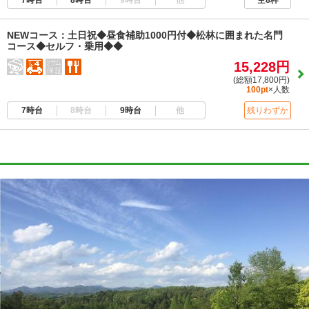
空8枠
NEWコース：土日祝◆昼食補助1000円付◆松林に囲まれた名門
コース◆セルフ・乗用◆◆
15,228円
(総額17,800円)
100pt
×人数
7時台
8時台
9時台
他
残りわずか