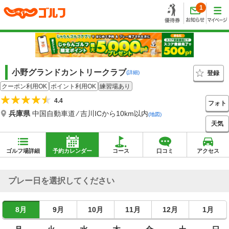
1
小野グランドカントリークラブ
登録
(詳細)
クーポン利用OK
ポイント利用OK
練習場あり
4.4
フォト
兵庫県
中国自動車道 ⁄ 吉川ICから10km以内
(地図)
天気
ゴルフ場詳細
予約カレンダー
コース
口コミ
アクセス
プレー日を選択してください
8月
9月
10月
11月
12月
1月