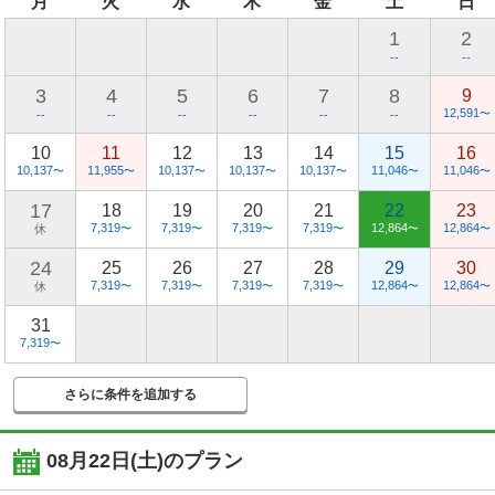
月
火
水
木
金
土
日
1
2
--
--
3
4
5
6
7
8
9
12,591
〜
--
--
--
--
--
--
10
11
12
13
14
15
16
10,137
11,955
10,137
10,137
10,137
11,046
11,046
〜
〜
〜
〜
〜
〜
〜
17
18
19
20
21
22
23
7,319
7,319
7,319
7,319
12,864
12,864
休
〜
〜
〜
〜
〜
〜
24
25
26
27
28
29
30
7,319
7,319
7,319
7,319
12,864
12,864
休
〜
〜
〜
〜
〜
〜
31
7,319
〜
さらに条件を追加する
08月22日(土)
のプラン