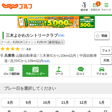
1
三木よかわカントリークラブ
登録
(詳細)
クーポン利用OK
ポイント利用OK
練習場あり
4.0
フォト
兵庫県
山陽自動車道 ⁄ 三木東ICから10km以内｜中国自動車
天気
道 ⁄ 吉川ICから10km以内
(地図)
ゴルフ場詳細
予約カレンダー
コース
口コミ
アクセス
プレー日を選択してください
8月
9月
10月
11月
12月
1月