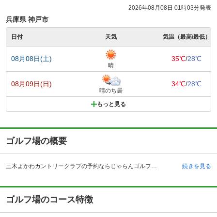
2026年08月08日 01時03分発表
兵庫県 神戸市
日付
天気
気温（最高/最低）
08月08日(土)
35℃
/
28℃
晴
08月09日(日)
34℃
/
28℃
晴のち曇
もっと見る
ゴルフ場の概要
三木よかわカントリークラブの予約ならじゃらんゴルフ。カートの有無や利用税、キャンセル料、ナイター設備、駐車場などのコース情報はもちろん、口コミ、フォトギャラリーなどコースの難易度や攻略に役立つ情報充実、予約する度にポイントが貯まるのでお得にゴルフをお楽しみ頂けます。 三木よかわカントリークラブは、兵庫県三木市口吉川町にあるゴルフ場です。自動車の場合、中国自動車道の吉川インターチェンジから約20分程度、山陽自動車道の三木東インターチェンジより約30分程度です。電車の場合、宝塚駅・三宮駅からはクラブバスも運行しているので、電車でのアクセスもよいゴルフ場です。 昭和53年に三木よかわカントリークラブは開場され、丘陵コースの全27ホールで構成されております。施設に関しては、クラブハウス内に広いコンペルームがあり、企業・団体のコンペ会場として人気があります。また、レストランは季節のメニューを取り揃えたメニューが充実しています。アクセスや設備を含めるとトータルで人気の高いゴルフ場です。
続きを見る
ゴルフ場のコース特徴