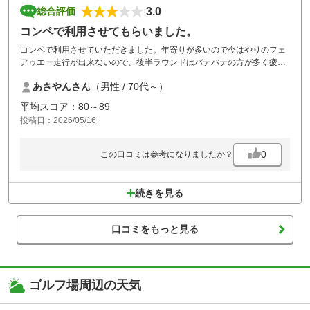
3.0
総合評価
コンペで利用させてもらいました。
コンペで利用させていただきました。年寄りが多いので今はやりのフェ
アゥエー走行が出来ないので、後半ラウンドはバテバテの方が多く疲れ
た様子でした。これは仕方がないので夏場についてはコンペ場所を考え
あさやんさん
（男性 / 70代～）
なければならないと思いました。コースが悪いわけでは無いのですが。
西コースのグリーンがエアレイションの穴が深く残っていたのが残念で
平均スコア：80～89
した。中コースがキレイだったのでその差が大きく残念でした。秋口に
投稿日：2026/05/16
再度挑戦させていただきたく存じます。
0
この口コミは参考になりましたか？
続きを見る
口コミをもっと見る
ゴルフ場周辺の天気