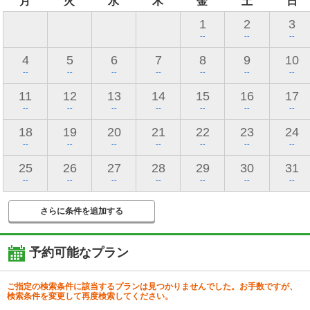
月
火
水
木
金
土
日
1
2
3
--
--
--
4
5
6
7
8
9
10
--
--
--
--
--
--
--
11
12
13
14
15
16
17
--
--
--
--
--
--
--
18
19
20
21
22
23
24
--
--
--
--
--
--
--
25
26
27
28
29
30
31
--
--
--
--
--
--
--
さらに条件を追加する
予約可能なプラン
ご指定の検索条件に該当するプランは見つかりませんでした。お手数ですが、
検索条件を変更して再度検索してください。