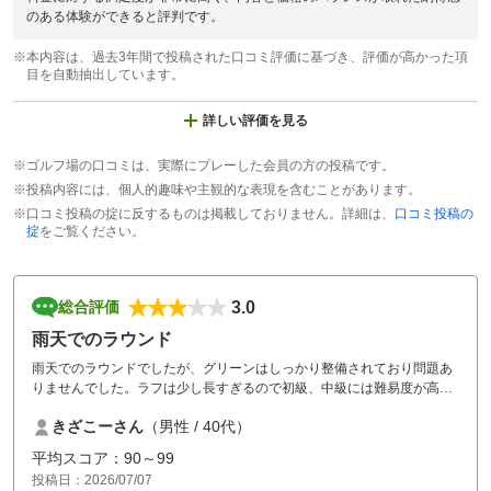
のある体験ができると評判です。
※本内容は、過去3年間で投稿された口コミ評価に基づき、評価が高かった項
目を自動抽出しています。
詳しい評価を見る
※ゴルフ場の口コミは、実際にプレーした会員の方の投稿です。
※投稿内容には、個人的趣味や主観的な表現を含むことがあります。
※口コミ投稿の掟に反するものは掲載しておりません。詳細は、
口コミ投稿の
掟
をご覧ください。
3.0
総合評価
雨天でのラウンド
雨天でのラウンドでしたが、グリーンはしっかり整備されており問題あ
りませんでした。ラフは少し長すぎるので初級、中級には難易度が高い
と感じました。
きざこーさん
（男性 / 40代）
平均スコア：90～99
投稿日：2026/07/07