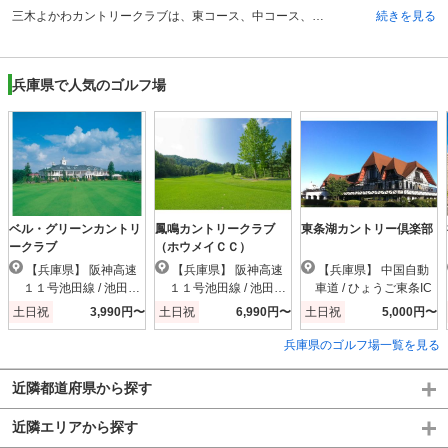
三木よかわカントリークラブは、東コース、中コース、西コースの3コース、合計27ホールから構成される丘陵コースです。全体的にフラットで、フェアウェイも広く、スケールの大きなゴルフを楽しむことができます。3つコースには、それぞれ池が配置されており、コースの景観は非常に美しくなっています。東コースは池越えや谷越えがあり、難易度が高いホールもありますが、比較的攻略しやすいコースです。中コースは幅広いフェアウェイが特徴で、攻めのゴルフをしたい方向きです。西コースは、バンカーやコース幅を考慮し技術を駆使しながらのプレーが必要となります。三木よかわカントリークラブは、各コースとも多彩で個性的なコースを楽しめるという点で、人気のゴルフ場です。
続きを見る
兵庫県で人気のゴルフ場
ベル・グリーンカントリ
鳳鳴カントリークラブ
東条湖カントリー倶楽部
ークラブ
（ホウメイＣＣ）
【兵庫県】 阪神高速
【兵庫県】 阪神高速
【兵庫県】 中国自動
１１号池田線 / 池田木
１１号池田線 / 池田木
車道 / ひょうご東条IC
部IC
部IC
土日祝
3,990円〜
土日祝
6,990円〜
土日祝
5,000円〜
兵庫県のゴルフ場一覧を見る
近隣都道府県から探す
近隣エリアから探す