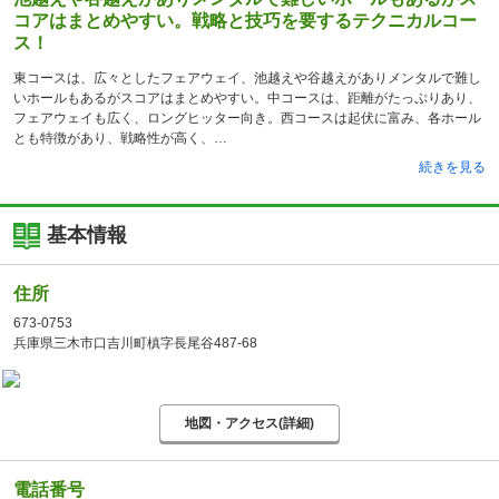
コアはまとめやすい。戦略と技巧を要するテクニカルコー
ス！
東コースは、広々としたフェアウェイ、池越えや谷越えがありメンタルで難し
いホールもあるがスコアはまとめやすい。中コースは、距離がたっぷりあり、
フェアウェイも広く、ロングヒッター向き。西コースは起伏に富み、各ホール
とも特徴があり、戦略性が高く、
続きを見る
基本情報
住所
673-0753
兵庫県三木市口吉川町槙字長尾谷487-68
地図・アクセス(詳細)
電話番号