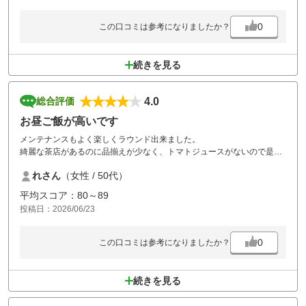
0
この口コミは参考になりましたか？
続きを見る
4.0
総合評価
お昼ご飯が高いです
メンテナンスもよく楽しくラウンド出来ました。
綺麗な茶店があるのに品揃えが少なく、トマトジュースがないので是非
とも入れて頂きたいです。
れさん
（女性 / 50代）
またホット用のケースも空っぽでした。
ホット用を置かないならケースは片付けて欲しいです。
平均スコア：80～89
投稿日：2026/06/23
お昼ご飯が、かなり高く感じました。
ランチメニューのプラス料金が、1000円をこえているメニューが9割を
しめていました。
0
この口コミは参考になりましたか？
続きを見る