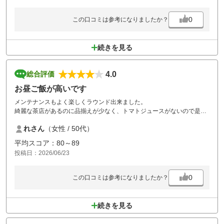
0
この口コミは参考になりましたか？
続きを見る
4.0
総合評価
お昼ご飯が高いです
メンテナンスもよく楽しくラウンド出来ました。
綺麗な茶店があるのに品揃えが少なく、トマトジュースがないので是非
とも入れて頂きたいです。
れさん
（女性 / 50代）
またホット用のケースも空っぽでした。
ホット用を置かないならケースは片付けて欲しいです。
平均スコア：80～89
投稿日：2026/06/23
お昼ご飯が、かなり高く感じました。
ランチメニューのプラス料金が、1000円をこえているメニューが9割を
しめていました。
0
この口コミは参考になりましたか？
続きを見る