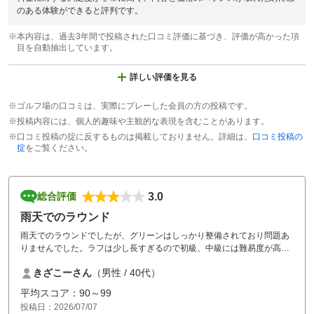
のある体験ができると評判です。
※本内容は、過去3年間で投稿された口コミ評価に基づき、評価が高かった項
目を自動抽出しています。
詳しい評価を見る
※ゴルフ場の口コミは、実際にプレーした会員の方の投稿です。
※投稿内容には、個人的趣味や主観的な表現を含むことがあります。
※口コミ投稿の掟に反するものは掲載しておりません。詳細は、
口コミ投稿の
掟
をご覧ください。
3.0
総合評価
雨天でのラウンド
雨天でのラウンドでしたが、グリーンはしっかり整備されており問題あ
りませんでした。ラフは少し長すぎるので初級、中級には難易度が高い
と感じました。
きざこーさん
（男性 / 40代）
平均スコア：90～99
投稿日：2026/07/07