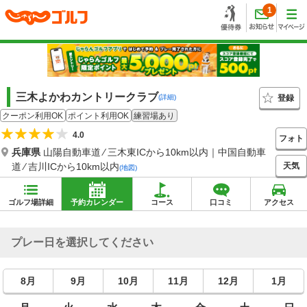
1
三木よかわカントリークラブ
登録
(詳細)
クーポン利用OK
ポイント利用OK
練習場あり
4.0
フォト
兵庫県
山陽自動車道 ⁄ 三木東ICから10km以内｜中国自動車
天気
道 ⁄ 吉川ICから10km以内
(地図)
ゴルフ場詳細
予約カレンダー
コース
口コミ
アクセス
プレー日を選択してください
8月
9月
10月
11月
12月
1月