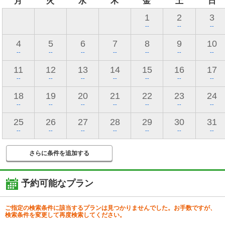
月
火
水
木
金
土
日
1
2
3
--
--
--
4
5
6
7
8
9
10
--
--
--
--
--
--
--
11
12
13
14
15
16
17
--
--
--
--
--
--
--
18
19
20
21
22
23
24
--
--
--
--
--
--
--
25
26
27
28
29
30
31
--
--
--
--
--
--
--
さらに条件を追加する
予約可能なプラン
ご指定の検索条件に該当するプランは見つかりませんでした。お手数ですが、
検索条件を変更して再度検索してください。