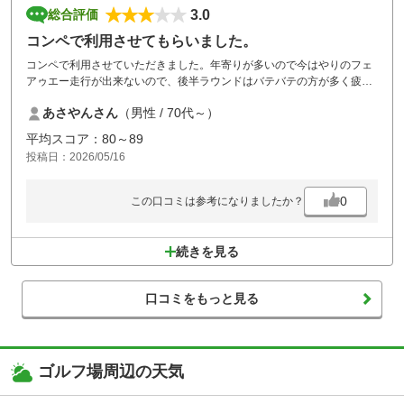
3.0
総合評価
コンペで利用させてもらいました。
コンペで利用させていただきました。年寄りが多いので今はやりのフェ
アゥエー走行が出来ないので、後半ラウンドはバテバテの方が多く疲れ
た様子でした。これは仕方がないので夏場についてはコンペ場所を考え
あさやんさん
（男性 / 70代～）
なければならないと思いました。コースが悪いわけでは無いのですが。
西コースのグリーンがエアレイションの穴が深く残っていたのが残念で
平均スコア：80～89
した。中コースがキレイだったのでその差が大きく残念でした。秋口に
投稿日：2026/05/16
再度挑戦させていただきたく存じます。
0
この口コミは参考になりましたか？
続きを見る
口コミをもっと見る
ゴルフ場周辺の天気