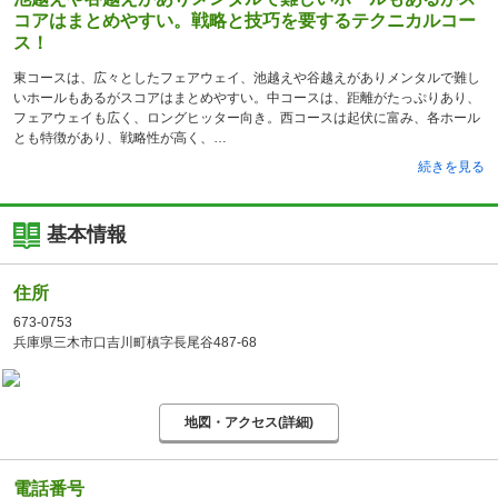
コアはまとめやすい。戦略と技巧を要するテクニカルコー
ス！
東コースは、広々としたフェアウェイ、池越えや谷越えがありメンタルで難し
いホールもあるがスコアはまとめやすい。中コースは、距離がたっぷりあり、
フェアウェイも広く、ロングヒッター向き。西コースは起伏に富み、各ホール
とも特徴があり、戦略性が高く、
続きを見る
基本情報
住所
673-0753
兵庫県三木市口吉川町槙字長尾谷487-68
地図・アクセス(詳細)
電話番号