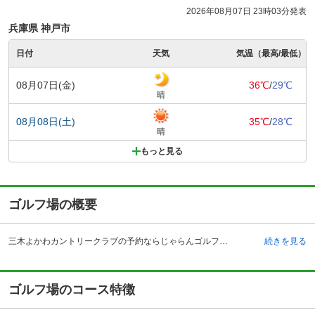
2026年08月07日 23時03分発表
兵庫県 神戸市
日付
天気
気温（最高/最低）
08月07日(金)
36℃
/
29℃
晴
08月08日(土)
35℃
/
28℃
晴
もっと見る
ゴルフ場の概要
三木よかわカントリークラブの予約ならじゃらんゴルフ。カートの有無や利用税、キャンセル料、ナイター設備、駐車場などのコース情報はもちろん、口コミ、フォトギャラリーなどコースの難易度や攻略に役立つ情報充実、予約する度にポイントが貯まるのでお得にゴルフをお楽しみ頂けます。 三木よかわカントリークラブは、兵庫県三木市口吉川町にあるゴルフ場です。自動車の場合、中国自動車道の吉川インターチェンジから約20分程度、山陽自動車道の三木東インターチェンジより約30分程度です。電車の場合、宝塚駅・三宮駅からはクラブバスも運行しているので、電車でのアクセスもよいゴルフ場です。 昭和53年に三木よかわカントリークラブは開場され、丘陵コースの全27ホールで構成されております。施設に関しては、クラブハウス内に広いコンペルームがあり、企業・団体のコンペ会場として人気があります。また、レストランは季節のメニューを取り揃えたメニューが充実しています。アクセスや設備を含めるとトータルで人気の高いゴルフ場です。
続きを見る
ゴルフ場のコース特徴