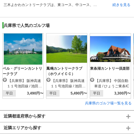
三木よかわカントリークラブは、東コース、中コース、西コースの3コース、合計27ホールから構成される丘陵コースです。全体的にフラットで、フェアウェイも広く、スケールの大きなゴルフを楽しむことができます。3つコースには、それぞれ池が配置されており、コースの景観は非常に美しくなっています。東コースは池越えや谷越えがあり、難易度が高いホールもありますが、比較的攻略しやすいコースです。中コースは幅広いフェアウェイが特徴で、攻めのゴルフをしたい方向きです。西コースは、バンカーやコース幅を考慮し技術を駆使しながらのプレーが必要となります。三木よかわカントリークラブは、各コースとも多彩で個性的なコースを楽しめるという点で、人気のゴルフ場です。
続きを見る
兵庫県で人気のゴルフ場
ベル・グリーンカントリ
鳳鳴カントリークラブ
東条湖カントリー倶楽部
ークラブ
（ホウメイＣＣ）
【兵庫県】 阪神高速
【兵庫県】 阪神高速
【兵庫県】 中国自動
１１号池田線 / 池田木
１１号池田線 / 池田木
車道 / ひょうご東条IC
部IC
部IC
平日
3,490円〜
平日
5,490円〜
平日
3,300円〜
兵庫県のゴルフ場一覧を見る
近隣都道府県から探す
近隣エリアから探す