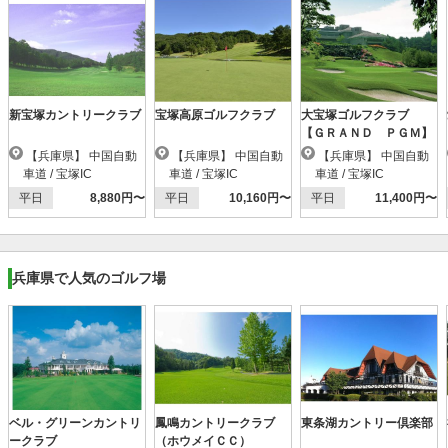
新宝塚カントリークラブ
宝塚高原ゴルフクラブ
大宝塚ゴルフクラブ
【ＧＲＡＮＤ ＰＧＭ】
【兵庫県】 中国自動
【兵庫県】 中国自動
【兵庫県】 中国自動
車道 / 宝塚IC
車道 / 宝塚IC
車道 / 宝塚IC
平日
8,880円〜
平日
10,160円〜
平日
11,400円〜
兵庫県で人気のゴルフ場
ベル・グリーンカントリ
鳳鳴カントリークラブ
東条湖カントリー倶楽部
ークラブ
（ホウメイＣＣ）