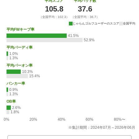
平均スコア
平均パット数
105.8
37.6
（全国平均：102.3）
（全国平均：36.7）
じゃらんゴルフユーザーのスコア
全国平均
平均FWキープ率
41.5%
52.9%
平均バーディ率
1.0%
1.3%
平均パーオン率
10.3%
15.4%
バンカー率
0.9%
1.3%
OB率
2.6%
1.8%
0%
20%
40%
60%
80%〜
※集計期間：2024年07月～2026年06月