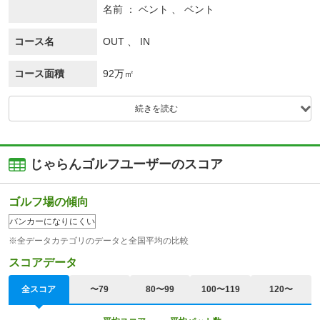
名前
ベント 、 ベント
コース名
OUT 、 IN
コース面積
92万㎡
続きを読む
じゃらんゴルフユーザーのスコア
ゴルフ場の傾向
バンカーになりにくい
※全データカテゴリのデータと全国平均の比較
スコアデータ
全スコア
〜79
80〜99
100〜119
120〜