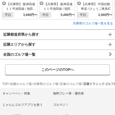
【兵庫県】 阪神高速
【兵庫県】 阪神高速
【兵庫県】 中国自動
１１号池田線 / 池田木
１１号池田線 / 池田木
車道 / ひょうご東条IC
部IC
部IC
平日
3,490円〜
平日
5,490円〜
平日
3,300円〜
兵庫県のゴルフ場一覧を見る
近隣都道府県から探す
近隣エリアから探す
全国のゴルフ場一覧
このページのTOPへ
TOP
近畿のゴルフ場
兵庫県のゴルフ場
宝塚のゴルフ場
宝塚クラシックゴルフ
キャンペーン・特集
無料プレー券・優待券
じゃらんゴルフアプリを使う
ゴルマジ！