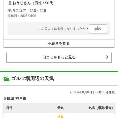
おうじさん
（男性 / 50代）
フェアウェイは砂だらけ
ボールが落ちる度に舞い上がり
平均スコア：110～119
友人のフェアウェイウッドには
投稿日：2025/06/01
キズがついたみたいです
0
この口コミは参考になりましたか？
続きを見る
口コミをもっと見る
ゴルフ場周辺の天気
2026年08月07日 19時03分発表
兵庫県 神戸市
日付
天気
気温（最高/最低）