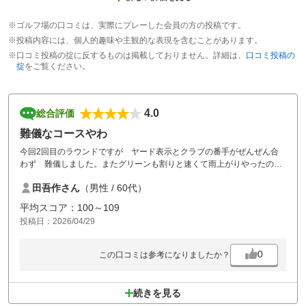
※ゴルフ場の口コミは、実際にプレーした会員の方の投稿です。
※投稿内容には、個人的趣味や主観的な表現を含むことがあります。
※口コミ投稿の掟に反するものは掲載しておりません。詳細は、
口コミ投稿の
掟
をご覧ください。
4.0
総合評価
難儀なコースやわ
今回2回目のラウンドですが ヤード表示とクラブの番手がぜんぜん合
わず 難儀しました。またグリーンも割りと速くて雨上がりやったのに
3パットばっかりでした｡ 必ず攻略したいのでもっと練習してリベンジし
田吾作さん
（男性 / 60代）
ますわ。
平均スコア：100～109
投稿日：2026/04/29
0
この口コミは参考になりましたか？
続きを見る