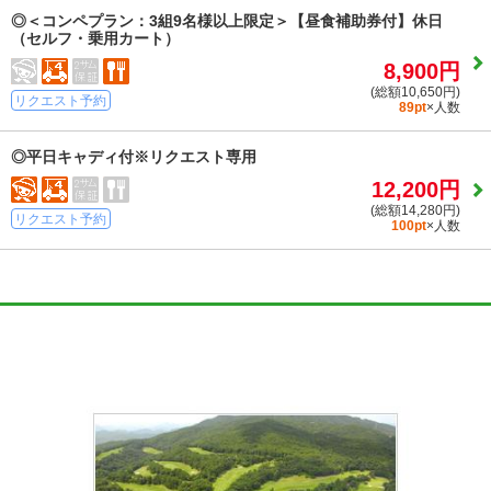
◎＜コンペプラン：3組9名様以上限定＞【昼食補助券付】休日
（セルフ・乗用カート）
8,900円
(総額10,650円)
リクエスト予約
89pt
×人数
◎平日キャディ付※リクエスト専用
12,200円
(総額14,280円)
リクエスト予約
100pt
×人数