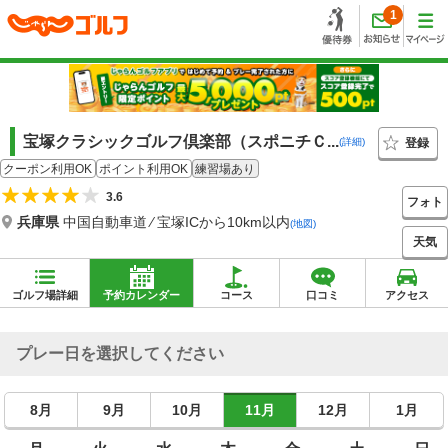
1
宝塚クラシックゴルフ倶楽部（スポニチＣ...
登録
(詳細)
クーポン利用OK
ポイント利用OK
練習場あり
3.6
フォト
兵庫県
中国自動車道 ⁄ 宝塚ICから10km以内
(地図)
天気
ゴルフ場詳細
予約カレンダー
コース
口コミ
アクセス
プレー日を選択してください
8月
9月
10月
11月
12月
1月