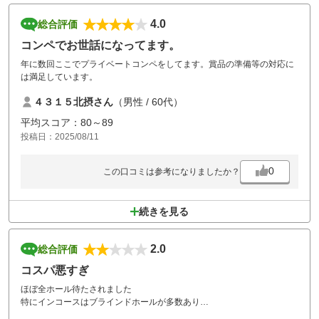
4.0
総合評価
コンペでお世話になってます。
年に数回ここでプライベートコンペをしてます。賞品の準備等の対応に
は満足しています。
４３１５北摂さん
（男性 / 60代）
平均スコア：80～89
投稿日：2025/08/11
0
この口コミは参考になりましたか？
続きを見る
2.0
総合評価
コスパ悪すぎ
ほぼ全ホール待たされました
特にインコースはブラインドホールが多数あり
カートが３台待ちのホールも