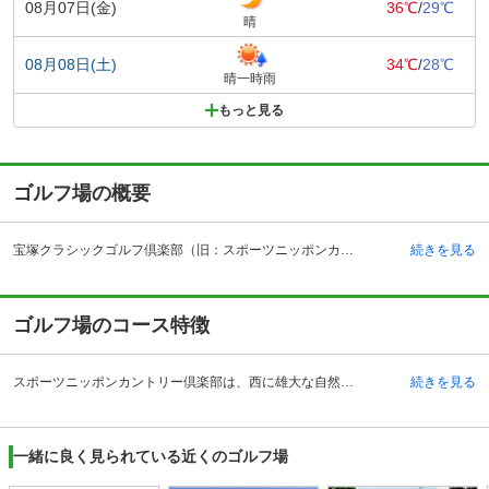
08月07日(金)
36℃
/
29℃
晴
08月08日(土)
34℃
/
28℃
晴一時雨
もっと見る
ゴルフ場の概要
宝塚クラシックゴルフ倶楽部（旧：スポーツニッポンカントリー倶楽部）の予約ならじゃらんゴルフ。カートの有無や利用税、キャンセル料、ナイター設備、駐車場などのコース情報はもちろん、口コミ、フォトギャラリーなどコースの難易度や攻略に役立つ情報充実、予約する度にポイントが貯まるのでお得にゴルフをお楽しみ頂けます。 兵庫県宝塚市のゴルフクラブ、スポーツニッポンカントリー倶楽部は、周囲の恵まれた環境を活かしたゴルフ場設計が特徴です。また、クラブハウスは大阪湾や西宮の風景を一望する事が出来る上に、六甲山の雄大な自然をも身近に感じられる最高のロケーションです。訪れたゴルファーに、忙しい都会とは違う雄大でゆったりしたゴルフの時間を提供してくれます。ビギナー・シニア・女性ゴルファー等にもプレーしやすいセッティングとなっており、爽快なゴルフを満喫する事が出来ます。 アクセスは自動車・電車共に良好です。自動車の場合、中国自動車道の宝塚インターチェンジから約10キロメートル程度です。電車の場合、JR・阪急それぞれの宝塚駅からタクシーで約10分程度です。
続きを見る
ゴルフ場のコース特徴
スポーツニッポンカントリー倶楽部は、西に雄大な自然を残す六甲山系を、南東に大阪湾を一望出来る素晴らしいロケーションにあるゴルフクラブです。丘陵地でありながら、全体にフラットで広いフェアウェイは、ダイナミックな飛距離を楽しむのに最適です。総ホール数は、INコース・OUTコースの各9ホールの合計18ホールとなっています。INコースの方がやや高低差があり、コース自体もドッグレッグが多い為、変化に富んだコース設計となっています。特に14番ホールは、ミドルホールの谷越えコースとなっている上、グリーン手前にガードバンカーが配置されている為、確実なショットコントロールが必要となる、攻略し甲斐のあるコースとなっています。
続きを見る
一緒に良く見られている近くのゴルフ場