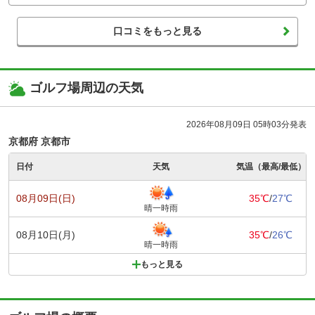
口コミをもっと見る
ゴルフ場周辺の天気
2026年08月09日 05時03分発表
京都府 京都市
日付
天気
気温（最高/最低）
08月09日(日)
35℃
/
27℃
晴一時雨
08月10日(月)
35℃
/
26℃
晴一時雨
もっと見る