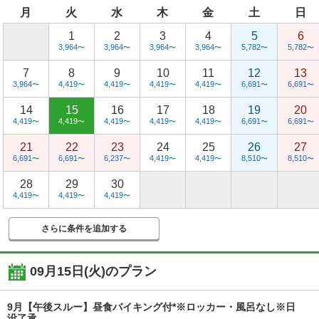
月
火
水
木
金
土
日
1
2
3
4
5
6
3,964
3,964
3,964
3,964
5,782
5,782
〜
〜
〜
〜
〜
〜
7
8
9
10
11
12
13
3,964
4,419
4,419
4,419
4,419
6,691
6,691
〜
〜
〜
〜
〜
〜
〜
14
15
16
17
18
19
20
4,419
4,419
4,419
4,419
4,419
6,691
6,691
〜
〜
〜
〜
〜
〜
〜
21
22
23
24
25
26
27
6,691
6,691
6,237
4,419
4,419
8,510
8,510
〜
〜
〜
〜
〜
〜
〜
28
29
30
4,419
4,419
4,419
〜
〜
〜
さらに条件を追加する
09月15日(火)
のプラン
9月【午後スルー】昼食バイキング付*※ロッカー・風呂なし※日
没了承