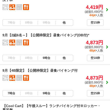
4,419円
(総額5,490円)
44pt
×人数
7時台
8時台
9時台
他
空15枠
9月【2組6名～】【公開枠限定】昼食バイキング(DB付)*
4,873円
(総額5,990円)
48pt
×人数
7時台
8時台
9時台
他
空18枠
9月【4B限定】【公開枠限定】昼食バイキング付
4,873円
(総額5,990円)
48pt
×人数
7時台
8時台
9時台
他
空25枠
【Cool Cart】【午後スルー】ランチバイキング付※ロッカー・
風呂無