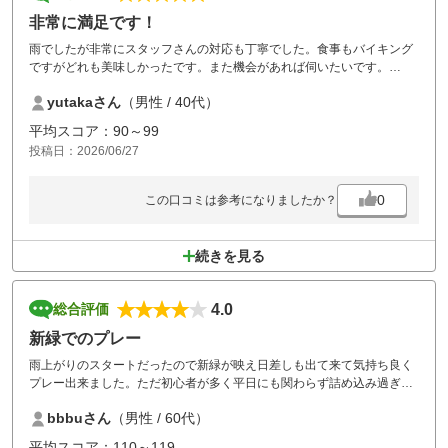
非常に満足です！
雨でしたが非常にスタッフさんの対応も丁寧でした。食事もバイキング
ですがどれも美味しかったです。また機会があれば伺いたいです。
ゴルフ場の方々ありがとうございました。
yutakaさん
（男性 / 40代）
平均スコア：90～99
投稿日：2026/06/27
0
この口コミは参考になりましたか？
続きを見る
4.0
総合評価
新緑でのプレー
雨上がりのスタートだったので新緑が映え日差しも出て来て気持ち良く
プレー出来ました。ただ初心者が多く平日にも関わらず詰め込み過ぎの
感があり待たされる時間が多々、リズムよくプレーは出来ませんでし
bbbuさん
（男性 / 60代）
た。ランチは種類多く大変満足。カートがリモコンあれば有難い。
平均スコア：110～119