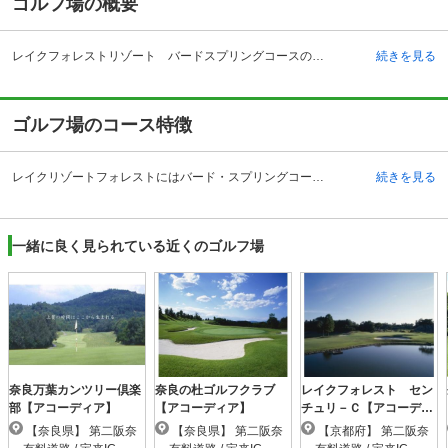
ゴルフ場の概要
レイクフォレストリゾート バードスプリングコースの予約ならじゃらんゴルフ。カートの有無や利用税、キャンセル料、ナイター設備、駐車場などのコース情報はもちろん、口コミ、フォトギャラリーなどコースの難易度や攻略に役立つ情報充実、予約する度にポイントが貯まるのでお得にゴルフをお楽しみ頂けます。 レイクフォレストリゾート バードスプリングコースは、京都府の南山城村にある山里の風景が美しいゴルフリゾートです。奈良県、三重県、滋賀県の県境に位置する所で、歴史的な名勝や旧跡がたくさんあります。JRと近鉄奈良駅前からは、無料のシャトルバスがあります。 レイクフォレストリゾートバードスプリングコースは総合的なリゾート施設であり、敷地内には、ホテル本館、プチホテル、3種類のコテージがあります。メインレストランの他に焼肉レストラン、鉄板焼きレストラン、屋外バーベキューガーデンなどの複数のレストラン、テニスコートや屋内温水プールなどのスポーツ施設、天然温泉のまほろばの湯やエステサロンなどのいやしの施設もあります。ゴルフ以外にも家族みんなで楽しむことができる総合リゾートです。
続きを見る
ゴルフ場のコース特徴
レイクリゾートフォレストにはバード・スプリングコースとザ・センチュリーコースの2コース45ホールで構成されています。 バード・スプリングコースは、池に囲まれた島、グリーンなどの造形美が溢れる、個性豊かな27ホールです。松コース・楠コース・樫コースの3つの趣が違った丘陵コースであり、ほとんどのホールで、ティからグリーンが見渡せるような設計になっています。アップダウンがあるものの、フェアウェイは広々としているので開放感があり、のびのびとプレーすることができます。 ザ・センチュリーコースは、全ホールスケールが大きく、フェアウェイが広く設計されたチャンピオンコースとなっており、ゴルフの醍醐味を実感できます。 各コースが非常にきれいに整備されているので、気持ちよく回ることができます。
続きを見る
一緒に良く見られている近くのゴルフ場
奈良万葉カンツリー倶楽
奈良の杜ゴルフクラブ
レイクフォレスト セン
部【アコーディア】
【アコーディア】
チュリ－Ｃ【アコーディ
ア】
【奈良県】 第二阪奈
【奈良県】 第二阪奈
【京都府】 第二阪奈