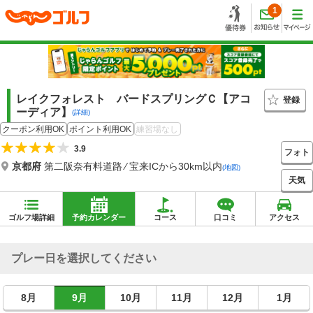
1
レイクフォレスト バードスプリングＣ【アコ
登録
ーディア】
(詳細)
クーポン利用OK
ポイント利用OK
練習場なし
3.9
フォト
京都府
第二阪奈有料道路 ⁄ 宝来ICから30km以内
(地図)
天気
ゴルフ場詳細
予約カレンダー
コース
口コミ
アクセス
プレー日を選択してください
8月
9月
10月
11月
12月
1月