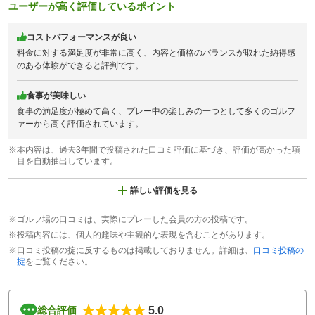
ユーザーが高く評価しているポイント
コストパフォーマンスが良い
料金に対する満足度が非常に高く、内容と価格のバランスが取れた納得感
のある体験ができると評判です。
食事が美味しい
食事の満足度が極めて高く、プレー中の楽しみの一つとして多くのゴルフ
ァーから高く評価されています。
※本内容は、過去3年間で投稿された口コミ評価に基づき、評価が高かった項
目を自動抽出しています。
詳しい評価を見る
※ゴルフ場の口コミは、実際にプレーした会員の方の投稿です。
※投稿内容には、個人的趣味や主観的な表現を含むことがあります。
※口コミ投稿の掟に反するものは掲載しておりません。詳細は、
口コミ投稿の
掟
をご覧ください。
5.0
総合評価