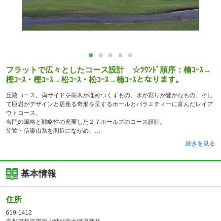
フラットで広々としたコース設計 ☆ﾗｳﾝﾄﾞ順序：楠ｺｰｽ→
樫ｺｰｽ・樫ｺｰｽ→松ｺｰｽ・松ｺｰｽ→楠ｺｰｽとなります。
丘陵コース。両サイドを樹木が埋めつくすもの、水が彩りが豊かなもの、そし
て巨岩がデザインと居座る奇形を呈するホールとバラエティーに富んだレイア
ウトコース。
名門の風格と戦略性の充実した２７ホールズのコース設計。
笠置・信楽山系を間近にながめ、
続きを見る
基本情報
住所
619-1412