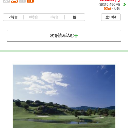
(総額6,490円)
53pt
×人数
7時台
8時台
9時台
他
空19枠
次を読み込む