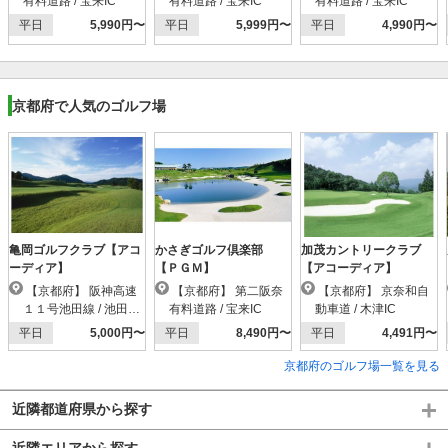
有料道路 / 宝来IC
有料道路 / 宝来IC
有料道路 / 宝来IC
平日
5,990円〜
平日
5,999円〜
平日
4,990円〜
京都府で人気のゴルフ場
亀岡ゴルフクラブ【アコ
かさぎゴルフ倶楽部
加茂カントリークラブ
ーディア】
【ＰＧＭ】
【アコーディア】
【京都府】 阪神高速
【京都府】 第二阪奈
【京都府】 京奈和自
１１号池田線 / 池田木
有料道路 / 宝来IC
動車道 / 木津IC
部IC
平日
5,000円〜
平日
8,490円〜
平日
4,491円〜
京都府のゴルフ場一覧を見る
近隣都道府県から探す