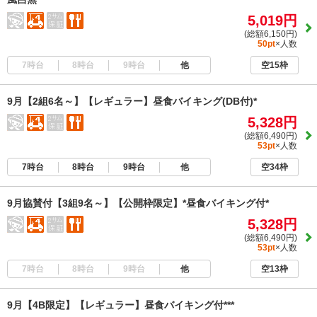
5,019円
(総額6,150円)
50pt
×人数
7時台
8時台
9時台
他
空15枠
9月【2組6名～】【レギュラー】昼食バイキング(DB付)*
5,328円
(総額6,490円)
53pt
×人数
7時台
8時台
9時台
他
空34枠
9月協賛付【3組9名～】【公開枠限定】*昼食バイキング付*
5,328円
(総額6,490円)
53pt
×人数
7時台
8時台
9時台
他
空13枠
9月【4B限定】【レギュラー】昼食バイキング付***