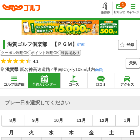
1
滋賀ゴルフ倶楽部 【ＰＧＭ】
登録
(詳細)
クーポン利用OK
ポイント利用OK
練習場あり
4.1
天気
滋賀県
新名神高速道路 ⁄ 甲南ICから10km以内
(地図)
ゴルフ場詳細
予約カレンダー
コース
口コミ
アクセス
プレー日を選択してください
8月
9月
10月
11月
12月
1月
月
火
水
木
金
土
日