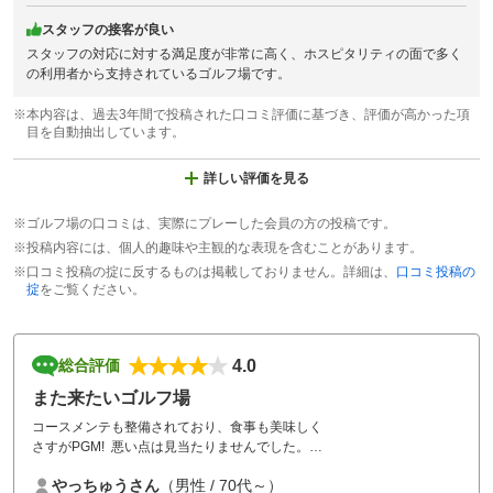
スタッフの接客が良い
スタッフの対応に対する満足度が非常に高く、ホスピタリティの面で多く
の利用者から支持されているゴルフ場です。
※本内容は、過去3年間で投稿された口コミ評価に基づき、評価が高かった項
目を自動抽出しています。
詳しい評価を見る
※ゴルフ場の口コミは、実際にプレーした会員の方の投稿です。
※投稿内容には、個人的趣味や主観的な表現を含むことがあります。
※口コミ投稿の掟に反するものは掲載しておりません。詳細は、
口コミ投稿の
掟
をご覧ください。
4.0
総合評価
また来たいゴルフ場
コースメンテも整備されており、食事も美味しく
さすがPGM! 悪い点は見当たりませんでした。
また伺いたいゴルフ場の一つです。
やっちゅうさん
（男性 / 70代～）