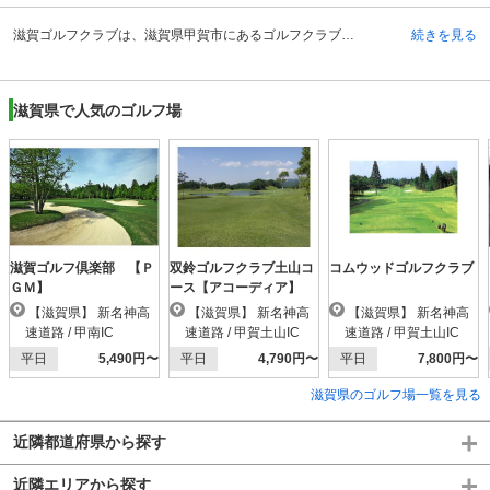
滋賀ゴルフクラブは、滋賀県甲賀市にあるゴルフクラブです。過去に数多くのプロトーナメントが開催された実績を持ちます。広く開放感のあるクラブハウス内には、ゆったりとした男女別のロッカールームやプロショップ、ラウンジ、レストランが完備されています。レストランでは地元名産の伊賀牛を使用したメニューが人気を集めています。 交通アクセスも良く、自動車では大阪・京都方面より高速道路を利用して1時間前後と交通アクセスも良いです。電車を利用する場合はJR草津線、貴生川駅よりタクシーで約10分となっています。予約制でクラブバスも運行しています。指定の時間に最寄り駅まで迎えに来てくれるため、移動もスムーズに行えます。
続きを見る
滋賀県で人気のゴルフ場
滋賀ゴルフ倶楽部 【Ｐ
双鈴ゴルフクラブ土山コ
コムウッドゴルフクラブ
ＧＭ】
ース【アコーディア】
【滋賀県】 新名神高
【滋賀県】 新名神高
【滋賀県】 新名神高
速道路 / 甲南IC
速道路 / 甲賀土山IC
速道路 / 甲賀土山IC
平日
5,490円〜
平日
4,790円〜
平日
7,800円〜
滋賀県のゴルフ場一覧を見る
近隣都道府県から探す
近隣エリアから探す