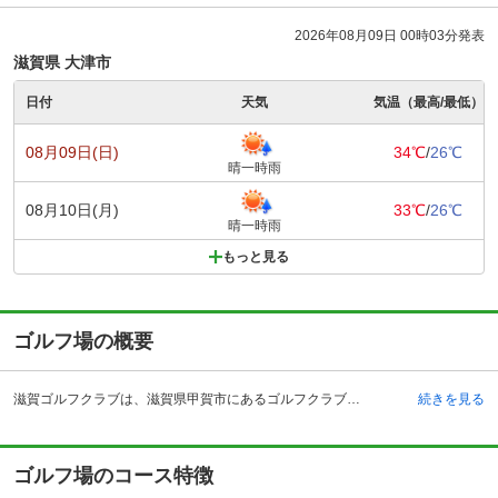
2026年08月09日 00時03分発表
滋賀県 大津市
日付
天気
気温（最高/最低）
08月09日(日)
34℃
/
26℃
晴一時雨
08月10日(月)
33℃
/
26℃
晴一時雨
もっと見る
ゴルフ場の概要
滋賀ゴルフクラブは、滋賀県甲賀市にあるゴルフクラブです。過去に数多くのプロトーナメントが開催された実績を持ちます。広く開放感のあるクラブハウス内には、ゆったりとした男女別のロッカールームやプロショップ、ラウンジ、レストランが完備されています。レストランでは地元名産の伊賀牛を使用したメニューが人気を集めています。 交通アクセスも良く、自動車では大阪・京都方面より高速道路を利用して1時間前後と交通アクセスも良いです。電車を利用する場合はJR草津線、貴生川駅よりタクシーで約10分となっています。予約制でクラブバスも運行しています。指定の時間に最寄り駅まで迎えに来てくれるため、移動もスムーズに行えます。
続きを見る
ゴルフ場のコース特徴