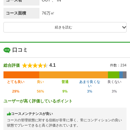
コース名
OUT 、 IN
コース面積
76万㎡
続きを読む
口コミ
4.1
総合評価
件数：234
とても良い
良い
普通
あまり良くな
良くない
い
29%
56%
9%
3%
3%
ユーザーが高く評価しているポイント
コースメンテナンスが良い
コースの管理状態に対する信頼が非常に厚く、常にコンディションの良い
状態でプレーできると高く評価されています。