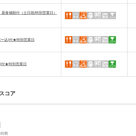
ー】昼食補助付（土日祝/特別営業日）
バー込)付★特別営業日
込)付★特別営業日
スコア
の比較