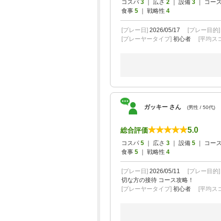
コスパ
3
｜ 広さ
2
｜ 設備
3
｜ コー
食事
5
｜ 戦略性
4
[プレー日]
2026/05/17
[プレー目的
[プレーヤータイプ]
初心者
[平均スコ
ガッキー さん
(男性 / 50代)
5.0
総合評価
コスパ
5
｜ 広さ
3
｜ 設備
5
｜ コー
食事
5
｜ 戦略性
4
[プレー日]
2026/05/11
[プレー目的
切な方の接待
コース攻略！
[プレーヤータイプ]
初心者
[平均スコ