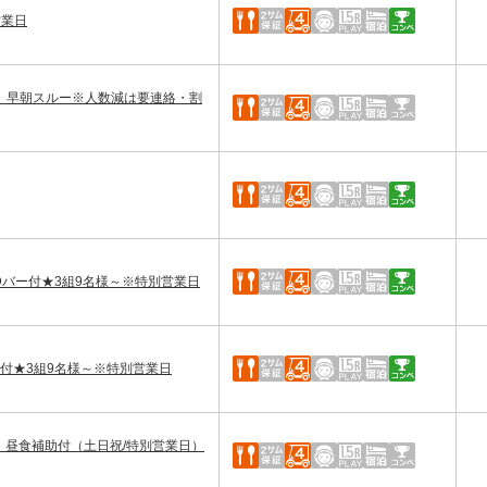
営業日
付】早朝スルー※人数減は要連絡・割
Dバー付★3組9名様～※特別営業日
付★3組9名様～※特別営業日
ー】昼食補助付（土日祝/特別営業日）