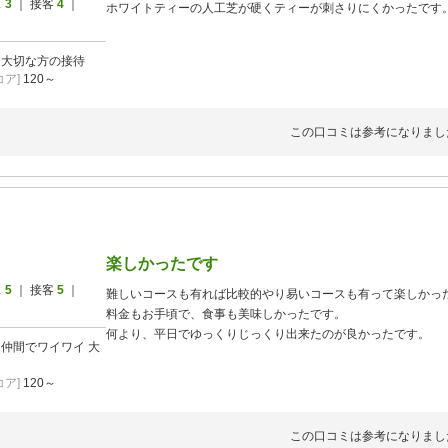
ス
3
｜ 接客
4
｜
ホワイトティーの人工芝が硬くティーが刺さりにくかったです
]
大切な方の接待
ア]
120～
この口コミは参考になりまし
楽しかったです
ス
5
｜ 接客
5
｜
難しいコースも有れば比較的やり易いコースも有って楽しかっ
料金もお手頃で、食事も美味しかったです。
何より、平日でゆっくりじっくり出来たのが良かったです。
]
仲間でワイワイ
大
ア]
120～
この口コミは参考になりまし