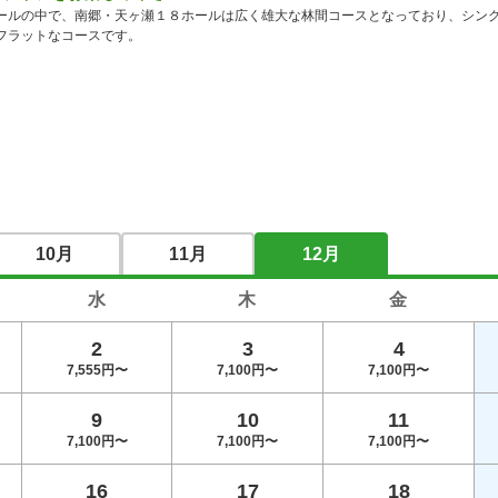
ールの中で、南郷・天ヶ瀬１８ホールは広く雄大な林間コースとなっており、シン
10月
11月
12月
水
木
金
2
3
4
7,555円〜
7,100円〜
7,100円〜
9
10
11
7,100円〜
7,100円〜
7,100円〜
16
17
18