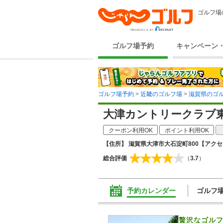
ゴルフ場
ゴルフ場予約
キャンペーン
ゴルフ場予約
>
近畿のゴルフ場
>
滋賀県のゴ
大津カントリークラブ
クーポン利用OK
ポイント利用OK
【住所】 滋賀県大津市大石淀町800
【アクセス
総合評価
（
3.7
）
予約カレンダー
ゴルフ
贅沢なゴル