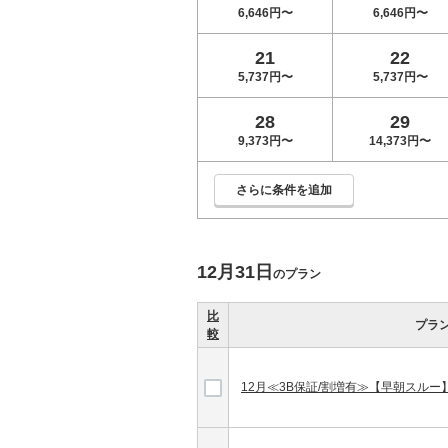
6,646円〜
6,646円〜
21
22
5,737円〜
5,737円〜
28
29
9,373円〜
14,373円〜
さらに条件を追加
12月31日
のプラン
比
プラ
較
12月≪3B保証/割増有≫【早朝スル