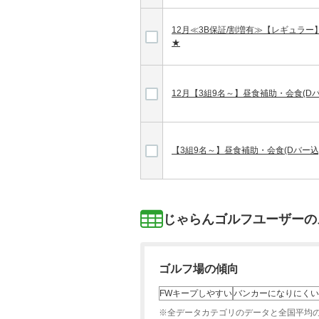
12月≪3B保証/割増有≫【レギュラ
★
12月【3組9名～】昼食補助・会食(D
【3組9名～】昼食補助・会食(Dバー
じゃらんゴルフユーザーの
ゴルフ場の傾向
FWキープしやすい
バンカーになりにくい
※全データカテゴリのデータと全国平均