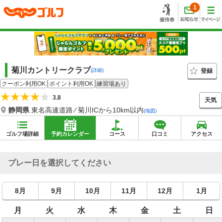
1
菊川カントリークラブ
登録
(詳細)
クーポン利用OK
ポイント利用OK
練習場あり
3.8
天気
静岡県
東名高速道路 ⁄ 菊川ICから10km以内
(地図)
ゴルフ場詳細
予約カレンダー
コース
口コミ
アクセス
プレー日を選択してください
8月
9月
10月
11月
12月
1月
月
火
水
木
金
土
日