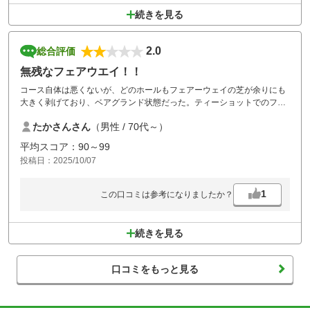
続きを見る
2.0
総合評価
無残なフェアウエイ！！
コース自体は悪くないが、どのホールもフェアーウェイの芝が余りにも
大きく剥げており、ベアグランド状態だった。ティーショットでのフェ
アウェイが何のアドバンテージにもならず、酷い状態ですごく残念だっ
たかさんさん
（男性 / 70代～）
た。
平均スコア：90～99
投稿日：2025/10/07
1
この口コミは参考になりましたか？
続きを見る
口コミをもっと見る