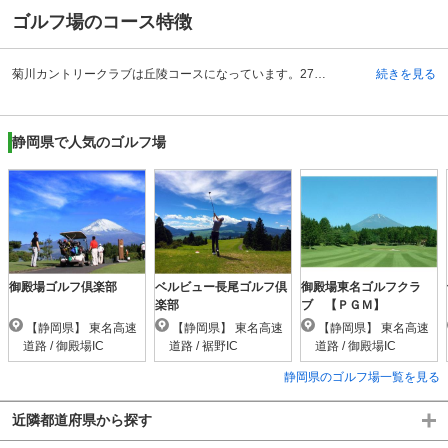
ゴルフ場のコース特徴
菊川カントリークラブは丘陵コースになっています。27万坪の土地にゆったりと18ホールがレイアウトされているチャンピオンコースです。設計者は安田幸吉氏。ホールは全体的にフラットですが、適度なアンジュレーションがあり、プレーヤーを飽きさせません。フェアウェイが広いため、OBの数は非常に少なくなるでしょう。その反面、グリーンは広めに作られているので、ショットよりもアプローチの方が重要になるコースです。また、名物ホールは3番のショートホールです。グリーンの目前に池があり、その周りにはバンカーもあるため、ショットの正確性が求められます。ワンオンを狙いたいところですが、一つ間違えば池かバンカーという、マインドを試されるようなコースです。
続きを見る
静岡県で人気のゴルフ場
御殿場ゴルフ倶楽部
ベルビュー長尾ゴルフ倶
御殿場東名ゴルフクラ
楽部
ブ 【ＰＧＭ】
【静岡県】 東名高速
【静岡県】 東名高速
【静岡県】 東名高速
道路 / 御殿場IC
道路 / 裾野IC
道路 / 御殿場IC
静岡県のゴルフ場一覧を見る
近隣都道府県から探す