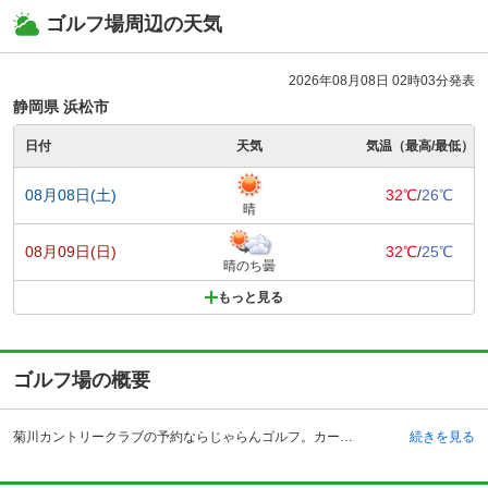
ゴルフ場周辺の天気
2026年08月08日 02時03分発表
静岡県 浜松市
日付
天気
気温（最高/最低）
08月08日(土)
32℃
/
26℃
晴
08月09日(日)
32℃
/
25℃
晴のち曇
もっと見る
ゴルフ場の概要
菊川カントリークラブの予約ならじゃらんゴルフ。カートの有無や利用税、キャンセル料、ナイター設備、駐車場などのコース情報はもちろん、口コミ、フォトギャラリーなどコースの難易度や攻略に役立つ情報充実、予約する度にポイントが貯まるのでお得にゴルフをお楽しみ頂けます。 東名高速道路・菊川インターチェンジから6キロメートル、約10分とアクセス抜群のところにあるのが菊川カントリークラブです。鉄道を利用する場合には、JR東海道本線の菊川駅で下車する形になります。丘陵コースになっていて、フラット&ワイドなビギナーにもやさしいコースとなっています。コースは、OUT、INの全18ホール。フェアウェイが広いため、OBを出すことは少ないですが、距離もあるため、攻略には頭を使いそうです。また、クラブハウス内にはレストランもあり、四季折々の食材を使った定食を食べることができます。大浴場も用意されているので、ラウンド後に汗をかいても、お風呂でしっかりと汗を流すことができるようになっています。アクセスもいいので、ぜひ訪れてみてはいかがでしょう。
続きを見る