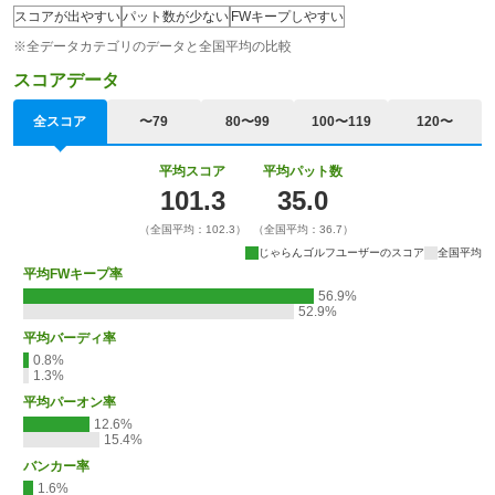
スコアが出やすい
パット数が少ない
FWキープしやすい
※全データカテゴリのデータと全国平均の比較
スコアデータ
全スコア
〜79
80〜99
100〜119
120〜
平均スコア
平均パット数
101.3
35.0
（全国平均：102.3）
（全国平均：36.7）
じゃらんゴルフユーザーのスコア
全国平均
平均FWキープ率
56.9%
52.9%
平均バーディ率
0.8%
1.3%
平均パーオン率
12.6%
15.4%
バンカー率
1.6%